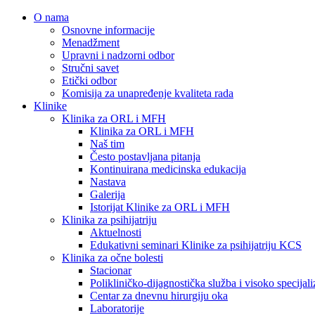
O nama
Osnovne informacije
Menadžment
Upravni i nadzorni odbor
Stručni savet
Etički odbor
Komisija za unapređenje kvaliteta rada
Klinike
Klinika za ORL i MFH
Klinika za ORL i MFH
Naš tim
Često postavljana pitanja
Kontinuirana medicinska edukacija
Nastava
Galerija
Istorijat Klinike za ORL i MFH
Klinika za psihijatriju
Aktuelnosti
Edukativni seminari Klinike za psihijatriju KCS
Klinika za očne bolesti
Stacionar
Polikliničko-dijagnostička služba i visoko specija
Centar za dnevnu hirurgiju oka
Laboratorije