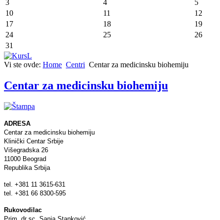
3
4
5
10
11
12
17
18
19
24
25
26
31
Vi ste ovde:
Home
Centri
Centar za medicinsku biohemiju
Centar za medicinsku biohemiju
ADRESA
Centar za medicinsku biohemiju
Klinički Centar Srbije
Višegradska 26
11000 Beograd
Republika Srbija
tel. +381 11 3615-631
tel. +381 66 8300-595
Rukovodilac
Prim. dr sc. Sanja Stanković