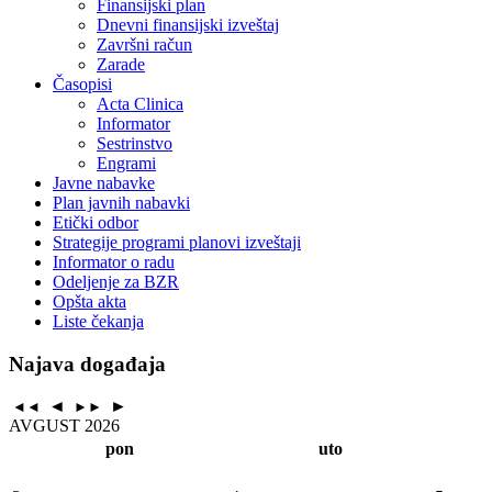
Finansijski plan
Dnevni finansijski izveštaj
Završni račun
Zarade
Časopisi
Acta Clinica
Informator
Sestrinstvo
Engrami
Javne nabavke
Plan javnih nabavki
Etički odbor
Strategije programi planovi izveštaji
Informator o radu
Odeljenje za BZR
Opšta akta
Liste čekanja
Najava događaja
◄
►
◄◄
►►
AVGUST 2026
pon
uto