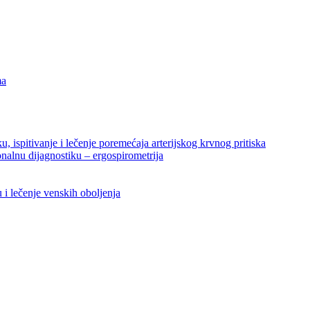
ma
ku, ispitivanje i lečenje poremećaja arterijskog krvnog pritiska
nalnu dijagnostiku – ergospirometrija
u i lečenje venskih oboljenja