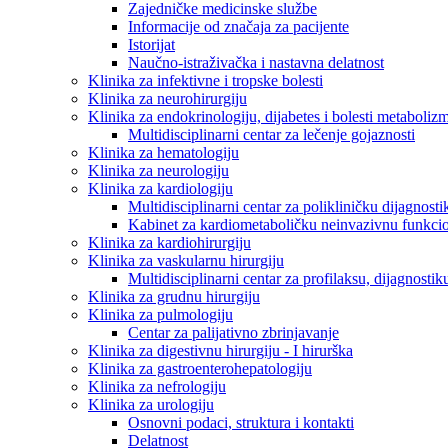
Zajedničke medicinske službe
Informacije od značaja za pacijente
Istorijat
Naučno-istraživačka i nastavna delatnost
Klinika za infektivne i tropske bolesti
Klinika za neurohirurgiju
Klinika za endokrinologiju, dijabetes i bolesti metaboliz
Multidisciplinarni centar za lečenje gojaznosti
Klinika za hematologiju
Klinika za neurologiju
Klinika za kardiologiju
Multidisciplinarni centar za polikliničku dijagnosti
Kabinet za kardiometaboličku neinvazivnu funkcio
Klinika za kardiohirurgiju
Klinika za vaskularnu hirurgiju
Multidisciplinarni centar za profilaksu, dijagnostik
Klinika za grudnu hirurgiju
Klinika za pulmologiju
Centar za palijativno zbrinjavanje
Klinika za digestivnu hirurgiju - I hirurška
Klinika za gastroenterohepatologiju
Klinika za nefrologiju
Klinika za urologiju
Osnovni podaci, struktura i kontakti
Delatnost