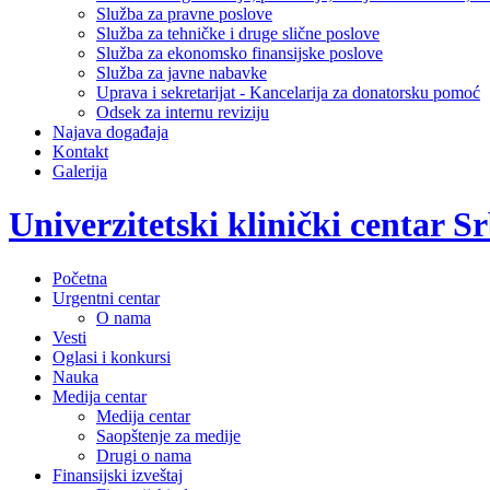
Služba za pravne poslove
Služba za tehničke i druge slične poslove
Služba za ekonomsko finansijske poslove
Služba za javne nabavke
Uprava i sekretarijat - Kancelarija za donatorsku pomoć
Odsek za internu reviziju
Najava događaja
Kontakt
Galerija
Univerzitetski klinički centar Sr
Početna
Urgentni centar
O nama
Vesti
Oglasi i konkursi
Nauka
Medija centar
Medija centar
Saopštenje za medije
Drugi o nama
Finansijski izveštaj