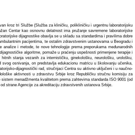
 kroz tri Službe (Služba za kliničku, polikliničku i urgentnu laboratorijsku
žan Centar kao osnovnu delatnost ima pružanje savremene laboratorijske
boratorijske dijagnostike obavlja se u skladu sa standardima i pravilima dobre
je, ambulantnim pacijentima, te ostalim zdravstvenim ustanovama u Beogradu i
ične analize i metode, te nove tehnologije prema preporukama međunarodnih
 dijagnostičke algoritme, pomaže u praćenju uspešnosti primenjene terapije i
tnih stanja vezanih za internističku, ginekološku, neurološku, urološku,
). Od svog osnivanja, on predstavlja edukacionu matricu u školovanju učenika,
orijsko-dijagnostički rad, stručnjaci Centra su aktivno uključeni i u naučno-
ološke aktivnosti u zdravstvu Srbije kroz Republičku stručnu komisiju za
 uveo sistem menadžmenta kvalitetom prema zahtevima standarda ISO 9001 (od
od strane Agencije za akreditaciju zdravstvenih ustanova Srbije.