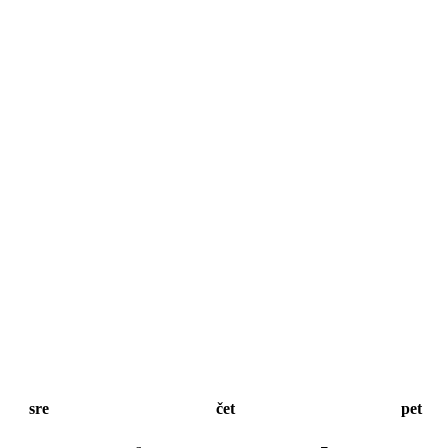
sre
čet
pet