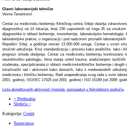
Glavni laboratorijski tehničar
Vesna Tanasković
Centar za medicinsku biohemiju Kliničkog centra Srbije obavlja zdravstvenu,
dijagnostiku) na 14 lokacija, broji 230 zaposlenih od čega 35 sa viso
dijagnostike iz oblasti biohemije, imunohemije, laboratorijske hematologije, 
laboratorijske prakse, u organizaciji i pod nadzorom priznatih laboratorijs
Republici Srbiji, a godišnje ostvari 13.000.000 usluga. Centar u svom st
stručnih udruženja. Kroz standardizaciju i procenu kako analitičke, tako i 
prognozi ishoda oboljenja. Centar za medicinsku biohemiju kontinuirano 
neurohiruršku patologiju, hitna stanja usled trauma, analiziranjem različiti
studenata, specijalizanata iz oblasti medicinske/kliničke biohemije i drugih
istraživački rad i aktivnosti kako domaćih, tako ii međunarodnih udruže
medicinsku i kliničku biohemiju. Radi unapređivanja svog rada u svim labo
2001. godine), ISO/IEC 17025 (od 2001. godine) i ISO 15189 (od 2009. godin
Lista akreditovanih aktivnosti (metoda, postupaka) u fleksibilnom području
< Prethodna
Sledeća >
Kategorija:
Centri
Ћирилица