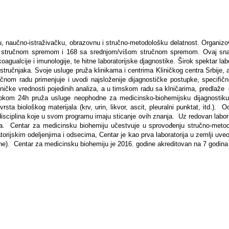
 naučno-istraživačku, obrazovnu i stručno-metodološku delatnost. Organizovan
kom stručnom spremom i 168 sa srednjom/višom stručnom spremom. Ovaj sna
koagualcije i imunologije, te hitne laboratorijske djagnostike. Širok spektar la
kih stručnjaka. Svoje usluge pruža klinikama i centrima Kliničkog centra Srbi
ručnom radu primenjuje i uvodi najsloženije dijagnostičke postupke, specif
kliničke vrednosti pojedinih analiza, a u timskom radu sa klničarima, predlaže
tokom 24h pruža usluge neophodne za medicinsko-biohemijsku dijagnostiku hi
h vrsta biološkog materijala (krv, urin, likvor, ascit, pleuralni punktat, itd.
 disciplina koje u svom programu imaju sticanje ovih znanja. Uz redovan laborat
nja. Centar za medicinsku biohemiju učestvuje u sprovođenju stručno-metod
ratorijskim odeljenjima i odsecima, Centar je kao prva laboratorija u zemlji
e). Centar za medicinsku biohemiju je 2016. godine akreditovan na 7 godina 