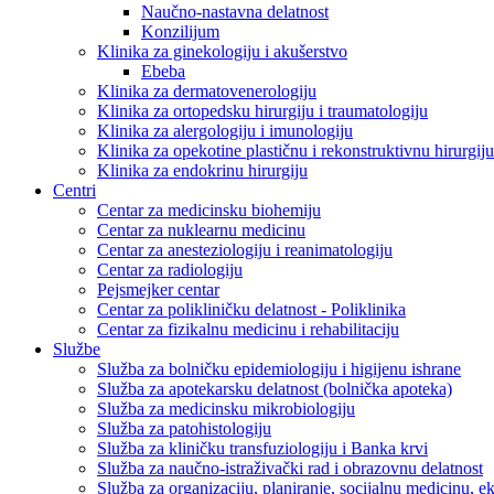
Naučno-nastavna delatnost
Konzilijum
Klinika za ginekologiju i akušerstvo
Ebeba
Klinika za dermatovenerologiju
Klinika za ortopedsku hirurgiju i traumatologiju
Klinika za alergologiju i imunologiju
Klinika za opekotine plastičnu i rekonstruktivnu hirurgiju
Klinika za endokrinu hirurgiju
Centri
Centar za medicinsku biohemiju
Centar za nuklearnu medicinu
Centar za anesteziologiju i reanimatologiju
Centar za radiologiju
Pejsmejker centar
Centar za polikliničku delatnost - Poliklinika
Centar za fizikalnu medicinu i rehabilitaciju
Službe
Služba za bolničku epidemiologiju i higijenu ishrane
Služba za apotekarsku delatnost (bolnička apoteka)
Služba za medicinsku mikrobiologiju
Služba za patohistologiju
Služba za kliničku transfuziologiju i Banka krvi
Služba za naučno-istraživački rad i obrazovnu delatnost
Služba za organizaciju, planiranje, socijalnu medicinu, 