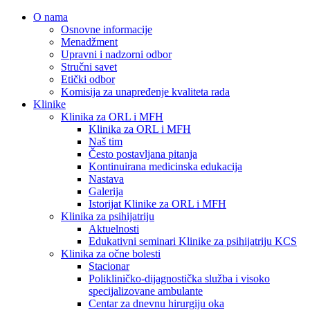
O nama
Osnovne informacije
Menadžment
Upravni i nadzorni odbor
Stručni savet
Etički odbor
Komisija za unapređenje kvaliteta rada
Klinike
Klinika za ORL i MFH
Klinika za ORL i MFH
Naš tim
Često postavljana pitanja
Kontinuirana medicinska edukacija
Nastava
Galerija
Istorijat Klinike za ORL i MFH
Klinika za psihijatriju
Aktuelnosti
Edukativni seminari Klinike za psihijatriju KCS
Klinika za očne bolesti
Stacionar
Polikliničko-dijagnostička služba i visoko
specijalizovane ambulante
Centar za dnevnu hirurgiju oka