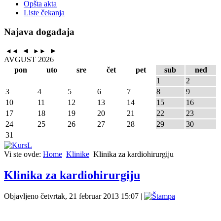
Opšta akta
Liste čekanja
Najava događaja
◄
►
◄◄
►►
AVGUST 2026
pon
uto
sre
čet
pet
sub
ned
1
2
3
4
5
6
7
8
9
10
11
12
13
14
15
16
17
18
19
20
21
22
23
24
25
26
27
28
29
30
31
Vi ste ovde:
Home
Klinike
Klinika za kardiohirurgiju
Klinika za kardiohirurgiju
Objavljeno četvrtak, 21 februar 2013 15:07
|