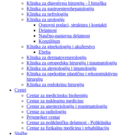
Klinika za digestivnu hirurgiju - I hirurška
Klinika za gastroenterohepatologiju
Klinika za nefrologiju
Klinika za urologiju
Osnovni podaci, struktura i kontakti
Delatnost
Naučno-nastavna delatnost
Konzilijum
Klinika za ginekologiju i akušerstvo
Ebeba
Klinika za dermatovenerologiju
Klinika za ortopedsku hirurgiju i traumatologiju
Klinika za alergologiju i imunologiju
Klinika za opekotine plastičnu i rekonstruktivnu
hirurgiju
Klinika za endokrinu hirurgiju
Centri
Centar za medicinsku biohemiju
Centar za nuklearnu medicinu
Centar za anesteziologiju i reanimatologiju
Centar za radiologiju
Pejsmejker centar
Centar za polikliničku delatnost - Poliklinika
Centar za fizikalnu medicinu i rehabilitaciju
Službe