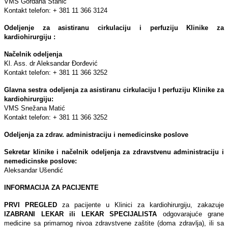
VMS Gordana Stanić
Kontakt telefon: + 381 11 366 3124
Odeljenje za asistiranu cirkulaciju i perfuziju Klinike za
kardiohirurgiju :
Načelnik odeljenja
Kl. Ass. dr Aleksandar Đorđević
Kontakt telefon: + 381 11 366 3252
Glavna sestra odeljenja za asistiranu cirkulaciju I perfuziju Klinike za
kardiohirurgiju:
VMS Snežana Matić
Kontakt telefon: + 381 11 366 3252
Odelјenja za zdrav. administraciju i nemedicinske poslove
Sekretar klinike i načelnik odeljenja za zdravstvenu administraciju i
nemedicinske poslove:
Aleksandar Ušendić
INFORMACIJA ZA PACIJENTE
PRVI PREGLED
za pacijente u Klinici za kardiohirurgiju, zakazuje
IZABRANI LEKAR ili LEKAR SPECIJALISTA
odgovarajuće grane
medicine sa primarnog nivoa zdravstvene zaštite (doma zdravlјa), ili sa