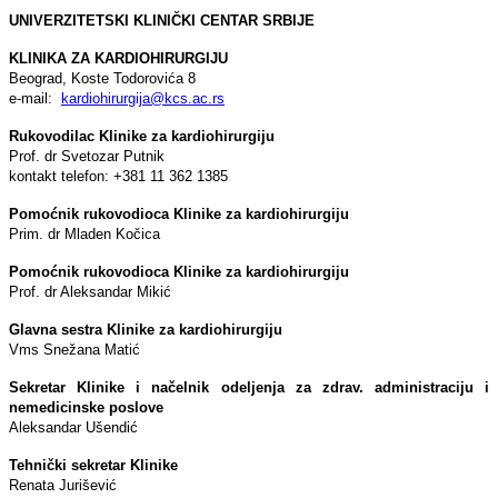
UNIVERZITETSKI KLINIČKI CENTAR SRBIJE
KLINIKA ZA KARDIOHIRURGIJU
Beograd, Koste Todorovića 8
e-mail:
kardiohirurgija@kcs.ac.rs
Rukovodilac Klinike za kardiohirurgiju
Prof. dr Svetozar Putnik
kontakt telefon: +381 11 362 1385
Pomoćnik rukovodioca Klinike za kardiohirurgiju
Prim. dr Mladen Kočica
Pomoćnik rukovodioca Klinike za kardiohirurgiju
Prof. dr Aleksandar Mikić
Glavna sestra Klinike za kardiohirurgiju
Vms Snežana Matić
Sekretar Klinike i načelnik odelјenja za zdrav. administraciju i
nemedicinske poslove
Aleksandar Ušendić
Tehnički sekretar Klinike
Renata Jurišević