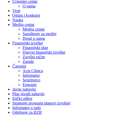
Urgentni centar
O nama
Vesti
Oglasi i konkursi
Nauka
Medija centar
Medija centar
Saopštenje za medije
Drugi o nama
Finansijski izveštaj
Finansijski plan
Dnevni finansijski izveštaj
Završni račun
Zarade
Časopisi
Acta Clinica
Informator
Sestrinstvo
Engrami
Javne nabavke
Plan javnih nabavki
Etički odbor
Strategije programi planovi izveštaji
Informator o radu
Odeljenje za BZR