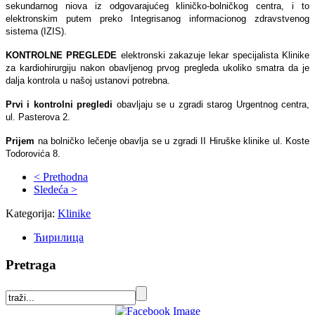
sekundarnog niova iz odgovarajućeg kliničko-bolničkog centra, i to
elektronskim putem preko Integrisanog informacionog zdravstvenog
sistema (IZIS).
KONTROLNE PREGLEDE
elektronski zakazuje lekar specijalista Klinike
za kardiohirurgiju nakon obavlјenog prvog pregleda ukoliko smatra da je
dalјa kontrola u našoj ustanovi potrebna.
Prvi i kontrolni pregledi
obavlјaju se u zgradi starog Urgentnog centra,
ul. Pasterova 2.
Prijem
na bolničko lečenje obavlјa se u zgradi II Hiruške klinike ul. Koste
Todorovića 8.
< Prethodna
Sledeća >
Kategorija:
Klinike
Ћирилица
Pretraga