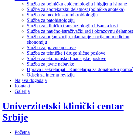
Služba za bolničku epidemiologiju i higijenu ishrane
Služba za apotekarsku delatnost (bolnička apoteka)
Služba za medicinsku mikrobiologiju
Služba za patohistologiju
Služba za kliničku transfuziologiju i Banka krvi
Služba za naučno-istraživački rad i obrazovnu delatnost
Služba za organizaciju, planiranje, socijalnu medicinu,
ekonomiju
Služba za pravne poslove
Služba za tehničke i druge slične poslove
Služba za ekonomsko finansijske poslove
Služba za javne nabavke
Uprava i sekretarijat - Kancelarija za donatorsku pomoć
Odsek za internu reviziju
Najava događaja
Kontakt
Galerija
Univerzitetski klinički centar
Srbije
Početna