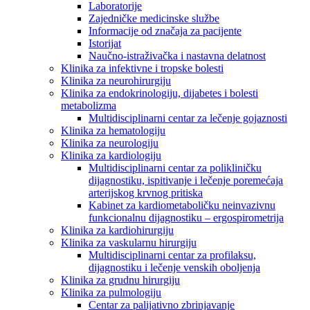
Laboratorije
Zajedničke medicinske službe
Informacije od značaja za pacijente
Istorijat
Naučno-istraživačka i nastavna delatnost
Klinika za infektivne i tropske bolesti
Klinika za neurohirurgiju
Klinika za endokrinologiju, dijabetes i bolesti
metabolizma
Multidisciplinarni centar za lečenje gojaznosti
Klinika za hematologiju
Klinika za neurologiju
Klinika za kardiologiju
Multidisciplinarni centar za polikliničku
dijagnostiku, ispitivanje i lečenje poremećaja
arterijskog krvnog pritiska
Kabinet za kardiometaboličku neinvazivnu
funkcionalnu dijagnostiku – ergospirometrija
Klinika za kardiohirurgiju
Klinika za vaskularnu hirurgiju
Multidisciplinarni centar za profilaksu,
dijagnostiku i lečenje venskih oboljenja
Klinika za grudnu hirurgiju
Klinika za pulmologiju
Centar za palijativno zbrinjavanje