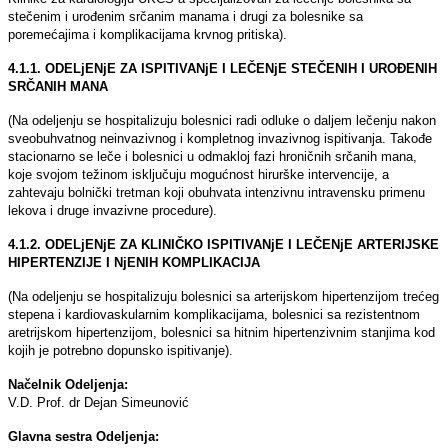
stečenim i urođenim srčanim manama i drugi za bolesnike sa
poremećajima i komplikacijama krvnog pritiska).
4.1.1. ODELjENјE ZA ISPITIVANјE I LEČENјE STEČENIH I UROĐENIH
SRČANIH MANA
(Na odelјenju se hospitalizuju bolesnici radi odluke o dalјem lečenju nakon
sveobuhvatnog neinvazivnog i kompletnog invazivnog ispitivanja. Takođe
stacionarno se leče i bolesnici u odmakloj fazi hroničnih srčanih mana,
koje svojom težinom isklјučuju mogućnost hirurške intervencije, a
zahtevaju bolnički tretman koji obuhvata intenzivnu intravensku primenu
lekova i druge invazivne procedure).
4.1.2. ODELjENјE ZA KLINIČKO ISPITIVANјE I LEČENјE ARTERIJSKE
HIPERTENZIJE I NјENIH KOMPLIKACIJA
(Na odelјenju se hospitalizuju bolesnici sa arterijskom hipertenzijom trećeg
stepena i kardiovaskularnim komplikacijama, bolesnici sa rezistentnom
aretrijskom hipertenzijom, bolesnici sa hitnim hipertenzivnim stanjima kod
kojih je potrebno dopunsko ispitivanje).
Načelnik Odelјenja:
V.D. Prof. dr Dejan Simeunović
Glavna sestra Odelјenja: