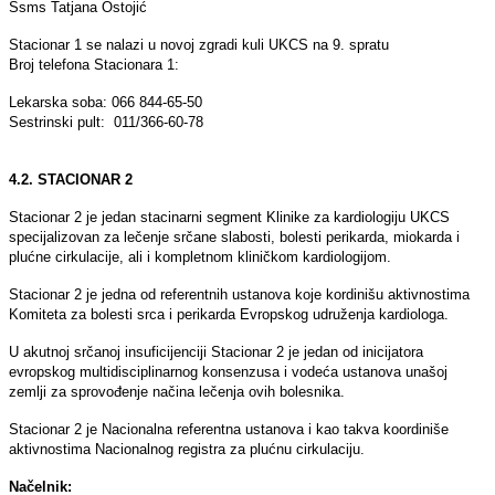
Ssms Tatjana Ostojić
Stacionar 1 se nalazi u novoj zgradi kuli UKCS na 9. spratu
Broj telefona Stacionara 1:
Lekarska soba: 066 844-65-50
Sestrinski pult: 011/366-60-78
4.2. STACIONAR 2
Stacionar 2 je jedan stacinarni segment Klinike za kardiologiju UKCS
specijalizovan za lečenje srčane slabosti, bolesti perikarda, miokarda i
plućne cirkulacije, ali i kompletnom kliničkom kardiologijom.
Stacionar 2 je jedna od referentnih ustanova koje kordinišu aktivnostima
Komiteta za bolesti srca i perikarda Evropskog udruženja kardiologa.
U akutnoj srčanoj insuficijenciji Stacionar 2 je jedan od inicijatora
evropskog multidisciplinarnog konsenzusa i vodeća ustanova unašoj
zemlјi za sprovođenje načina lečenja ovih bolesnika.
Stacionar 2 je Nacionalna referentna ustanova i kao takva koordiniše
aktivnostima Nacionalnog registra za plućnu cirkulaciju.
Načelnik: