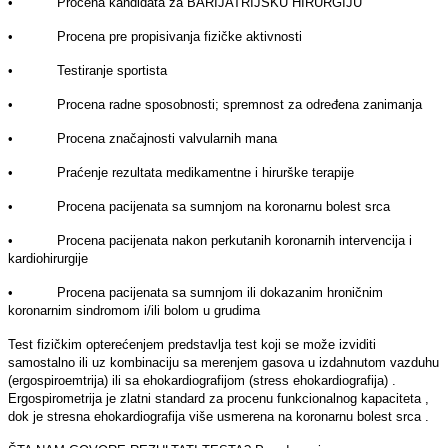
• Procena kandidata za BARIJATRIJSKU HIRURGIJU
• Procena pre propisivanja fizičke aktivnosti
• Testiranje sportista
• Procena radne sposobnosti; spremnost za određena zanimanja
• Procena značajnosti valvularnih mana
• Praćenje rezultata medikamentne i hirurške terapije
• Procena pacijenata sa sumnjom na koronarnu bolest srca
• Procena pacijenata nakon perkutanih koronarnih intervencija i
kardiohirurgije
• Procena pacijenata sa sumnjom ili dokazanim hroničnim
koronarnim sindromom i/ili bolom u grudima
Test fizičkim opterećenjem predstavlјa test koji se može izviditi
samostalno ili uz kombinaciju sa merenjem gasova u izdahnutom vazduhu
(ergospiroemtrija) ili sa ehokardiografijom (stress ehokardiografija) .
Ergospirometrija je zlatni standard za procenu funkcionalnog kapaciteta ,
dok je stresna ehokardiografija više usmerena na koronarnu bolest srca .