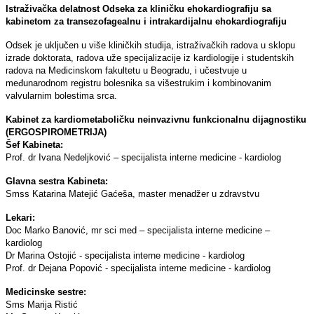
Istraživačka delatnost Odseka za kliničku ehokardiografiju sa
kabinetom za transezofagealnu i intrakardijalnu ehokardiografiju
Odsek je uklјučen u više kliničkih studija, istraživačkih radova u sklopu
izrade doktorata, radova uže specijalizacije iz kardiologije i studentskih
radova na Medicinskom fakultetu u Beogradu, i učestvuje u
međunarodnom registru bolesnika sa višestrukim i kombinovanim
valvularnim bolestima srca.
Kabinet za kardiometaboličku neinvazivnu funkcionalnu dijagnostiku
(ERGOSPIROMETRIJA)
Šef Kabineta:
Prof. dr Ivana Nedelјković – specijalista interne medicine - kardiolog
Glavna sestra Kabineta:
Smss Katarina Matejić Gaćeša, master menadžer u zdravstvu
Lekari:
Doc Marko Banović, mr sci med – specijalista interne medicine –
kardiolog
Dr Marina Ostojić - specijalista interne medicine - kardiolog
Prof. dr Dejana Popović - specijalista interne medicine - kardiolog
Medicinske sestre:
Sms Marija Ristić