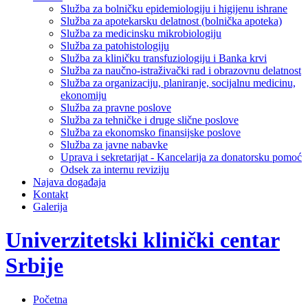
Služba za bolničku epidemiologiju i higijenu ishrane
Služba za apotekarsku delatnost (bolnička apoteka)
Služba za medicinsku mikrobiologiju
Služba za patohistologiju
Služba za kliničku transfuziologiju i Banka krvi
Služba za naučno-istraživački rad i obrazovnu delatnost
Služba za organizaciju, planiranje, socijalnu medicinu,
ekonomiju
Služba za pravne poslove
Služba za tehničke i druge slične poslove
Služba za ekonomsko finansijske poslove
Služba za javne nabavke
Uprava i sekretarijat - Kancelarija za donatorsku pomoć
Odsek za internu reviziju
Najava događaja
Kontakt
Galerija
Univerzitetski klinički centar
Srbije
Početna