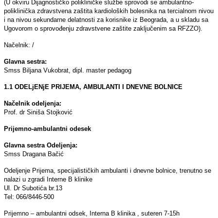
(U okviru Dijagnostičko polikliničke službe sprovodi se ambulantno-
poliklinička zdravstvena zaštita kardioloških bolesnika na tercialnom nivou
i na nivou sekundarne delatnosti za korisnike iz Beograda, a u skladu sa
Ugovorom o sprovođenju zdravstvene zaštite zaklјučenim sa RFZZO).
Načelnik: /
Glavna sestra:
Smss Bilјana Vukobrat, dipl. master pedagog
1.1 ODELjENјE PRIJEMA, AMBULANTI I DNEVNE BOLNICE
Načelnik odelјenja:
Prof. dr Siniša Stojković
Prijemno-ambulantni odesek
Glavna sestra Odelјenja:
Smss Dragana Bačić
Odelјenje Prijema, specijalističkih ambulanti i dnevne bolnice, trenutno se
nalazi u zgradi Interne B klinike
Ul. Dr Subotića br.13
Tel: 066/8446-500
Prijemno – ambulantni odsek, Interna B klinika , suteren 7-15h