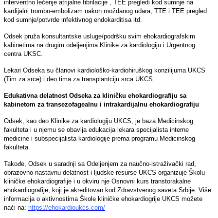
interventno lečenje atrijalne fibrilacije , TEE pregledi kod sumnje na
kardijalni trombo-embolizam nakon moždanog udara, TTE i TEE pregled
kod sumnje/potvrde infektivnog endokarditisa itd.
Odsek pruža konsultantske usluge/podršku svim ehokardiografskim
kabinetima na drugim odelјenjima Klinike za kardiologiju i Urgentnog
centra UKSC.
Lekari Odseka su članovi kardiološko-kardiohiruškog konzilijuma UKCS
(Tim za srce) i deo tima za transplantciju srca UKCS.
Edukativna delatnost Odseka za kliničku ehokardiografiju sa
kabinetom za transezofagealnu i intrakardijalnu ehokardiografiju
Odsek, kao deo Klinike za kardiologiju UKCS, je baza Medicinskog
fakulteta i u njemu se obavlјa edukacija lekara specijalista interne
medicine i subspecijalista kardiologije prema programu Medicinskog
fakulteta.
Takođe, Odsek u saradnji sa Odelјenjem za naučno-istraživački rad,
obrazovno-nastavnu delatnost i lјudske resurse UKCS organizuje Školu
kliničke ehokardiografije i u okviru nje Osnovni kurs transtorakalne
ehokardiografije, koji je akreditovan kod Zdravstvenog saveta Srbije. Više
informacija o aktivnostima Škole kliničke ehokardiogrije UKCS možete
naći na:
https://ehokardioukcs.com/