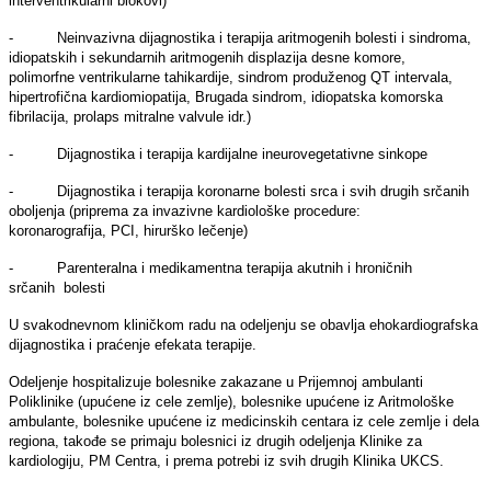
interventrikularni blokovi)
- Neinvazivna dijagnostika i terapija aritmogenih bolesti i sindroma,
idiopatskih i sekundarnih aritmogenih displazija desne komore,
polimorfne ventrikularne tahikardije, sindrom produženog QT intervala,
hipertrofična kardiomiopatija, Brugada sindrom, idiopatska komorska
fibrilacija, prolaps mitralne valvule idr.)
- Dijagnostika i terapija kardijalne ineurovegetativne sinkope
- Dijagnostika i terapija koronarne bolesti srca i svih drugih srčanih
obolјenja (priprema za invazivne kardiološke procedure:
koronarografija, PCI, hirurško lečenje)
- Parenteralna i medikamentna terapija akutnih i hroničnih
srčanih bolesti
U svakodnevnom kliničkom radu na odelјenju se obavlјa ehokardiografska
dijagnostika i praćenje efekata terapije.
Odelјenje hospitalizuje bolesnike zakazane u Prijemnoj ambulanti
Poliklinike (upućene iz cele zemlјe), bolesnike upućene iz Aritmološke
ambulante, bolesnike upućene iz medicinskih centara iz cele zemlјe i dela
regiona, takođe se primaju bolesnici iz drugih odelјenja Klinike za
kardiologiju, PM Centra, i prema potrebi iz svih drugih Klinika UKCS.