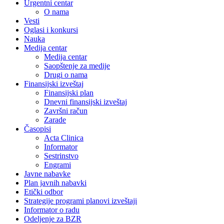
Urgentni centar
O nama
Vesti
Oglasi i konkursi
Nauka
Medija centar
Medija centar
Saopštenje za medije
Drugi o nama
Finansijski izveštaj
Finansijski plan
Dnevni finansijski izveštaj
Završni račun
Zarade
Časopisi
Acta Clinica
Informator
Sestrinstvo
Engrami
Javne nabavke
Plan javnih nabavki
Etički odbor
Strategije programi planovi izveštaji
Informator o radu
Odeljenje za BZR