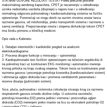
ŠTA NAM GOVORE REZULTATI TESTA? Pored precizne procene
maksimalnog aerobnog kapaciteta, CPET je nezamenjiv u određivanju
uzroka nedostatka vazduha (dispneje) u naporu kao i u određivanju
normalnog odgovora pulmonalnog i kardiovaskularnog sistema na fizičko
opterećenje. Poremećaji se mogu desiti na raznim nivoima unutar lanca
razmene gasova, od mitohondrija, preko transportnih sistema i razmene u
samoj ventilaciji. Prepoznavanje mesta i stepena disfunkcije tokom CPET
ima široku primenu u kliničkoj medicini.
Opis rada u Kabinetu:
1. Detalјan internistički i kardiološki pregled sa analizom
elektrokardiograma
2. Procena disajne funkcije u mirovanju – spirometrija
3. Kardiopulmonalni test fizičkim opterećenjem na ležećem ergobiciklu ili
na pokretnoj traci uz kontinuirani EKG monitoring i automatsko merenje
krvnog pritiska na kraju svakog stepena. Tokom testa se kontinuirano prati
razmena gasova i procenjuje potrošnja kiseonika (kardiovaskularni sistem)
i eliminacija uglјen dioksida kao i promena ventilatornih parametara i
rezerve disanja (pulmonalni sistem).
Srce, pluća, pulmonalna i sistemska cirkulacija stvaraju krug za razmenu
respiratornih gasova između okoline ćelija. U uslovima ravnoteže,
potrošnja kiseonika (O2) prema jedinici vremena i proizvodnja uglјen
dioksida (CO2) merenjem preko maske na licu su ekvivalent potrošnje O2
i proizvodnje CO2 u ćelijama.