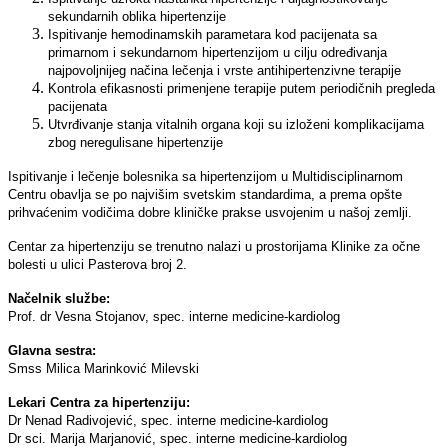
sekundarnih oblika hipertenzije
Ispitivanje hemodinamskih parametara kod pacijenata sa
primarnom i sekundarnom hipertenzijom u cilјu određivanja
najpovolјnijeg načina lečenja i vrste antihipertenzivne terapije
Kontrola efikasnosti primenjene terapije putem periodičnih pregleda
pacijenata
Utvrđivanje stanja vitalnih organa koji su izloženi komplikacijama
zbog neregulisane hipertenzije
Ispitivanje i lečenje bolesnika sa hipertenzijom u Multidisciplinarnom
Centru obavlјa se po najvišim svetskim standardima, a prema opšte
prihvaćenim vodičima dobre kliničke prakse usvojenim u našoj zemlјi.
Centar za hipertenziju se trenutno nalazi u prostorijama Klinike za očne
bolesti u ulici Pasterova broj 2.
Načelnik službe:
Prof. dr Vesna Stojanov, spec. interne medicine-kardiolog
Glavna sestra:
Smss Milica Marinković Milevski
Lekari Centra za hipertenziju:
Dr Nenad Radivojević, spec. interne medicine-kardiolog
Dr sci. Marija Marjanović, spec. interne medicine-kardiolog