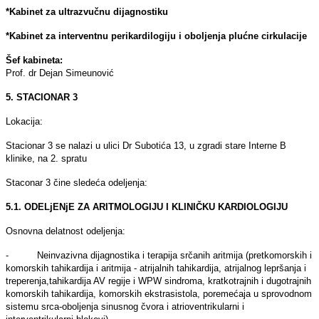
*Kabinet za ultrazvučnu dijagnostiku
*Kabinet za interventnu perikardilogiju i obolјenja plućne cirkulacije
Šef kabineta:
Prof. dr Dejan Simeunović
5. STACIONAR 3
Lokacija:
Stacionar 3 se nalazi u ulici Dr Subotića 13, u zgradi stare Interne B
klinike, na 2. spratu
Staconar 3 čine sledeća odelјenja:
5.1. ODELjENјE ZA ARITMOLOGIJU I KLINIČKU KARDIOLOGIJU
Osnovna delatnost odelјenja:
- Neinvazivna dijagnostika i terapija srčanih aritmija (pretkomorskih i
komorskih tahikardija i aritmija - atrijalnih tahikardija, atrijalnog lepršanja i
treperenja,tahikardija AV regije i WPW sindroma, kratkotrajnih i dugotrajnih
komorskih tahikardija, komorskih ekstrasistola, poremećaja u sprovodnom
sistemu srca-obolјenja sinusnog čvora i atrioventrikularni i