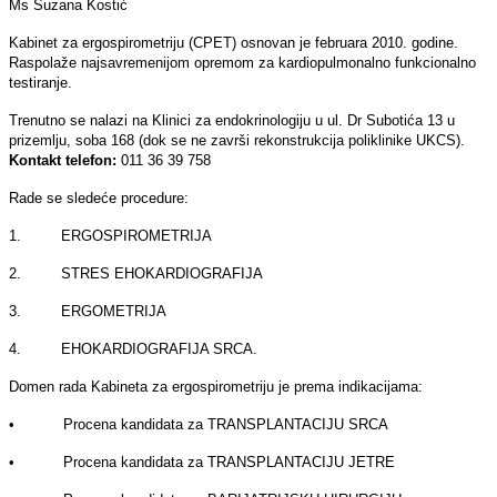
Ms Suzana Kostić
Kabinet za ergospirometriju (CPET) osnovan je februara 2010. godine.
Raspolaže najsavremenijom opremom za kardiopulmonalno funkcionalno
testiranje.
Trenutno se nalazi na Klinici za endokrinologiju u ul. Dr Subotića 13 u
prizemlјu, soba 168 (dok se ne završi rekonstrukcija poliklinike UKCS).
Kontakt telefon:
011 36 39 758
Rade se sledeće procedure:
1. ERGOSPIROMETRIJA
2. STRES EHOKARDIOGRAFIJA
3. ERGOMETRIJA
4. EHOKARDIOGRAFIJA SRCA.
Domen rada Kabineta za ergospirometriju je prema indikacijama:
• Procena kandidata za TRANSPLANTACIJU SRCA
• Procena kandidata za TRANSPLANTACIJU JETRE