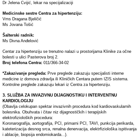
Dr Jelena Cvijić, lekar na specijalizaciji
Medicinske sestre Centra za hipertenziju:
Vms Dragana Bjeličić
Ms Jovana Tošić
Šalterski radnik:
Ms Divna Anđelović
Centar za hipertenziju se trenutno nalazi u prostorijama Klinike za očne
bolesti u ulici Pasterova broj 2.
Broj telefona Centra:
011/366-34-02
*Zakazivanje pregleda:
Prve preglede zakazuju specijalisti interne
medicine iz domova zdravlјa ili Kliničkih Centara putem IZIS sistema.
Kontrolne preglede zakazuju lekari iz Centra za hipertenziju.
3. SLUŽBA ZA INVAZIVNU DIJAGNOSTIKU I INTERVENTNU
KARDIOLOGIJU
(Obavlјa celokupan spektar invazivnih procedura kod kardiovaskularnih
bolesnika. Obuhvata i čitav niz dijagnostičkih i terapijskih
elektrofizioloških procedura:
Koronarografija, aortografija, PCI, primarni PCI, TAVI, punkcija perikarda,
kateterizacija desnog srca, renalna denervacija, elektrfiziološka ispitivanja
i ablacije, biopsija endomiokarda...).