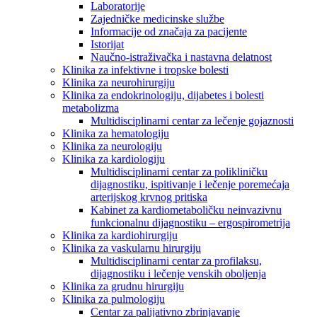
Laboratorije
Zajedničke medicinske službe
Informacije od značaja za pacijente
Istorijat
Naučno-istraživačka i nastavna delatnost
Klinika za infektivne i tropske bolesti
Klinika za neurohirurgiju
Klinika za endokrinologiju, dijabetes i bolesti
metabolizma
Multidisciplinarni centar za lečenje gojaznosti
Klinika za hematologiju
Klinika za neurologiju
Klinika za kardiologiju
Multidisciplinarni centar za polikliničku
dijagnostiku, ispitivanje i lečenje poremećaja
arterijskog krvnog pritiska
Kabinet za kardiometaboličku neinvazivnu
funkcionalnu dijagnostiku – ergospirometrija
Klinika za kardiohirurgiju
Klinika za vaskularnu hirurgiju
Multidisciplinarni centar za profilaksu,
dijagnostiku i lečenje venskih oboljenja
Klinika za grudnu hirurgiju
Klinika za pulmologiju
Centar za palijativno zbrinjavanje