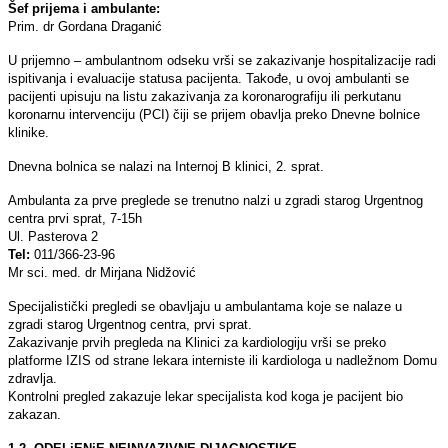
Šef prijema i ambulante:
Prim. dr Gordana Draganić
U prijemno – ambulantnom odseku vrši se zakazivanje hospitalizacije radi
ispitivanja i evaluacije statusa pacijenta. Takođe, u ovoj ambulanti se
pacijenti upisuju na listu zakazivanja za koronarografiju ili perkutanu
koronarnu intervenciju (PCI) čiji se prijem obavlјa preko Dnevne bolnice
klinike.
Dnevna bolnica se nalazi na Internoj B klinici, 2. sprat.
Ambulanta za prve preglede se trenutno nalzi u zgradi starog Urgentnog
centra prvi sprat, 7-15h
Ul. Pasterova 2
Tel:
011/366-23-96
Mr sci. med. dr Mirjana Nidžović
Specijalistički pregledi se obavlјaju u ambulantama koje se nalaze u
zgradi starog Urgentnog centra, prvi sprat.
Zakazivanje prvih pregleda na Klinici za kardiologiju vrši se preko
platforme IZIS od strane lekara interniste ili kardiologa u nadležnom Domu
zdravlјa.
Kontrolni pregled zakazuje lekar specijalista kod koga je pacijent bio
zakazan.