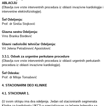
ABLACIJU
(Obavlјa sve vrste interventnih procedura iz oblasti invazivne kardiologije i
interventne elektrofiziologije).
Šef Odelјenja:
Prof. dr Siniša Stojković
Glavna sestra Odelјenja:
Vms Branka Đorđević
Glavni radiološki tehničar Odelјenja:
Vrt Jelena Petrašinović Apostolović
3.3.1. Odsek za urgentne perkutane procedure
(Obavlјa sve vrste interventnih procedura iz oblasti urgentnih perkutanih
procedura iz oblasti invazivne kardiologije).
Šef Odeska:
Prof. dr Miloje Tomašević
4. STACIONARNI DEO KLINIKE
4.1. STACIONAR 1.
(U svom sklopu ima dva odelјenja. Jedan od stacioniranih segmenata
Klinike za kardiologiju UKCS-a specijalizovan za lečenje bolesnika sa