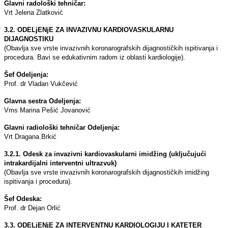
Glavni radološki tehničar:
Vrt Jelena Zlatković
3.2. ODELjENјE ZA INVAZIVNU KARDIOVASKULARNU
DIJAGNOSTIKU
(Obavlјa sve vrste invazivnih koronarografskih dijagnostičkih ispitivanja i
procedura. Bavi se edukativnim radom iz oblasti kardiologije).
Šef Odelјenja:
Prof. dr Vladan Vukčević
Glavna sestra Odelјenja:
Vms Marina Pešić Jovanović
Glavni radiološki tehničar Odelјenja:
Vrt Dragana Brkić
3.2.1. Odesk za invazivni kardiovaskularni imidžing (uklјučujući
intrakardijalni interventni ultrazvuk)
(Obavlјa sve vrste invazivnih koronarografskih dijagnostičkih imidžing
ispitivanja i procedura).
Šef Odeska:
Prof. dr Dejan Orlić
3.3. ODELjENјE ZA INTERVENTNU KARDIOLOGIJU I KATETER