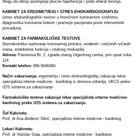
Mogu da otkriju postojanje plućne hipertenzije i prate efekat lečenja.
KABINET ZA ERGOMETRIJU I STRES-EHOKARDIOOGRAFIJU
(stres ehokardiografski testovi u hroničnom koronarnom sindromu,
dijagnostika koronarne bolesti i praćenje pacijenata posle interventnih
procedura).
KABINET ZA FARMAKOLOŠKE TESTOVE
(farmakološko ispitivanje koronarnog protoka, urođenih i stečenih srčanih
mana, endoktelne funkcije i vitalnog miokarda).
Adresa:
Pasterova Br. 2, zgrada starog Urgentnog centra, prvi sprat soba
114
Kontakt telefon:
066 8446465
Način zakazivanja:
ergometriju i stres ehokardiografiju zakazuje lekar
specijalista interne medicine - kardiolog iz domova zdravlјa, UKCS preko
IZIS sistema za zakazivanje.
Farmakološke testove zakazuje lekar specijalista interne medicine-
kardiolog preko IZIS sistema za zakazivanje.
Šef Kabineta:
Prof. dr Ana đorđević Dikić, specijalista interne medicine - kardiolog
Lekari Kabineta:
Prof. dr Vojislav Giga, specijalista interne medicine - kardiolog