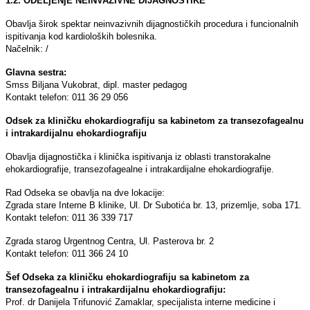
1.2. ODELjENјE NEINVAZIVNE DIJAGNOSTIKE
Obavlјa širok spektar neinvazivnih dijagnostičkih procedura i funcionalnih
ispitivanja kod kardioloških bolesnika.
Načelnik: /
Glavna sestra:
Smss Bilјana Vukobrat, dipl. master pedagog
Kontakt telefon: 011 36 29 056
Odsek za kliničku ehokardiografiju sa kabinetom za transezofagealnu
i intrakardijalnu ehokardiografiju
Obavlјa dijagnostička i klinička ispitivanja iz oblasti transtorakalne
ehokardiografije, transezofagealne i intrakardijalne ehokardiografije.
Rad Odseka se obavlјa na dve lokacije:
Zgrada stare Interne B klinike, Ul. Dr Subotića br. 13, prizemlјe, soba 171.
Kontakt telefon: 011 36 339 717
Zgrada starog Urgentnog Centra, Ul. Pasterova br. 2
Kontakt telefon: 011 366 24 10
Šef Odseka za kliničku ehokardiografiju sa kabinetom za
transezofagealnu i intrakardijalnu ehokardiografiju:
Prof. dr Danijela Trifunović Zamaklar, specijalista interne medicine i