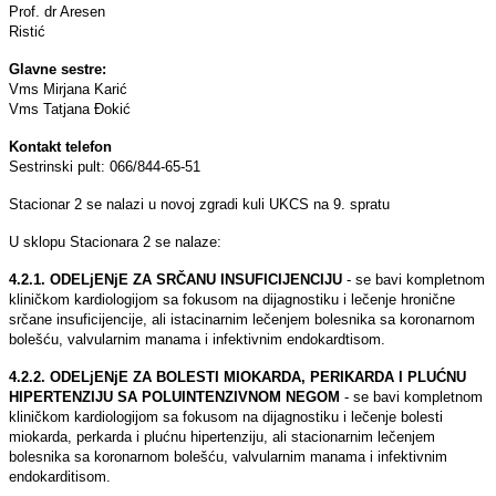
Prof. dr Aresen
Risti
Glavne sestre:
Vms Mirjana Karić
Vms Tatjana Đokić
Kontakt telefon
Sestrinski pult: 066/844-65-51
Stacionar 2 se nalazi u novoj zgradi kuli UKCS na 9. spratu
U sklopu Stacionara 2 se nalaze:
4.2.1. ODELjENјE ZA SRČANU INSUFICIJENCIJU
- se bavi kompletnom
kliničkom kardiologijom sa fokusom na dijagnostiku i lečenje hronične
srčane insuficijencije, ali istacinarnim lečenjem bolesnika sa koronarnom
bolešću, valvularnim manama i infektivnim endokardtisom.
4.2.2. ODELjENјE ZA BOLESTI MIOKARDA, PERIKARDA I PLUĆNU
HIPERTENZIJU SA POLUINTENZIVNOM NEGOM
- se bavi kompletnom
kliničkom kardiologijom sa fokusom na dijagnostiku i lečenje bolesti
miokarda, perkarda i plućnu hipertenziju, ali stacionarnim lečenjem
bolesnika sa koronarnom bolešću, valvularnim manama i infektivnim
endokarditisom.