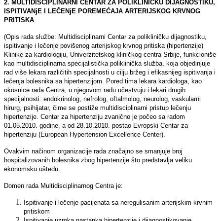
2. MULTIDISCIPLINARNI CENTAR ZA POLIKLINIČKU DIJAGNOSTIKU,
ISPITIVANјE I LEČENјE POREMEĆAJA ARTERIJSKOG KRVNOG
PRITISKA
(Opis rada službe: Multidisciplinarni Centar za polikliničku dijagnostiku,
ispitivanje i lečenje povišenog arterijskog krvnog pritiska (hipertenzije)
Klinike za kardiologiju, Univerzitetskog kliničkog centra Srbije, funkcioniše
kao multidisciplinarna specijalistička poliklinička služba, koja objedinjuje
rad više lekara različitih specijalnosti u cilјu bržeg i efikasnijeg ispitivanja i
lečenja bolesnika sa hipertenzijom. Pored tima lekara kardiologa, kao
okosnice rada Centra, u njegovom radu učestvuju i lekari drugih
specijalnosti: endokrinolog, nefrolog, oftalmolog, neurolog, vaskularni
hirurg, psihijatar, čime se postiže multidisciplinarni pristup lečenju
hipertenzije. Centar za hipertenziju zvanično je počeo sa radom
01.05.2010. godine, a od 28.10.2010. postao Evropski Centar za
hipertenziju (European Hypertension Excellence Center).
Ovakvim načinom organizacije rada značajno se smanjuje broj
hospitalizovanih bolesnika zbog hipertenzije što predstavlјa veliku
ekonomsku uštedu.
Domen rada Multidisciplinarnog Centra je:
Ispitivanje i lečenje pacijenata sa neregulisanim arterijskim krvnim
pritiskom
Ispitivanje uzroka nastanka hipertenzije i dijagnostikovanje