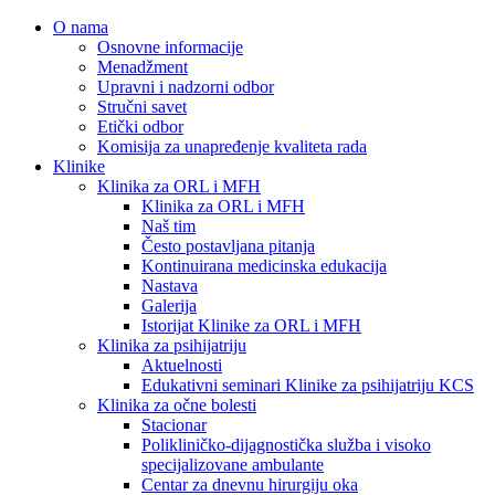
O nama
Osnovne informacije
Menadžment
Upravni i nadzorni odbor
Stručni savet
Etički odbor
Komisija za unapređenje kvaliteta rada
Klinike
Klinika za ORL i MFH
Klinika za ORL i MFH
Naš tim
Često postavljana pitanja
Kontinuirana medicinska edukacija
Nastava
Galerija
Istorijat Klinike za ORL i MFH
Klinika za psihijatriju
Aktuelnosti
Edukativni seminari Klinike za psihijatriju KCS
Klinika za očne bolesti
Stacionar
Polikliničko-dijagnostička služba i visoko
specijalizovane ambulante
Centar za dnevnu hirurgiju oka