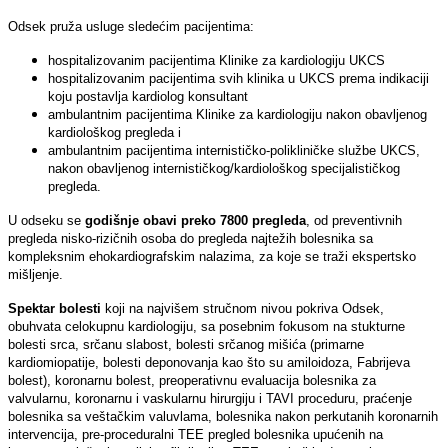
Odsek pruža usluge sledećim pacijentima:
hospitalizovanim pacijentima Klinike za kardiologiju UKCS
hospitalizovanim pacijentima svih klinika u UKCS prema indikaciji
koju postavlјa kardiolog konsultant
ambulantnim pacijentima Klinike za kardiologiju nakon obavlјenog
kardiološkog pregleda i
ambulantnim pacijentima internističko-polikliničke službe UKCS,
nakon obavlјenog internističkog/kardiološkog specijalističkog
pregleda.
U odseku se
godišnje obavi preko 7800 pregleda
, od preventivnih
pregleda nisko-rizičnih osoba do pregleda najtežih bolesnika sa
kompleksnim ehokardiografskim nalazima, za koje se traži ekspertsko
mišlјenje.
Spektar bolesti
koji na najvišem stručnom nivou pokriva Odsek,
obuhvata celokupnu kardiologiju, sa posebnim fokusom na stukturne
bolesti srca, srčanu slabost, bolesti srčanog mišića (primarne
kardiomiopatije, bolesti deponovanja kao što su amiloidoza, Fabrijeva
bolest), koronarnu bolest, preoperativnu evaluacija bolesnika za
valvularnu, koronarnu i vaskularnu hirurgiju i TAVI proceduru, praćenje
bolesnika sa veštačkim valuvlama, bolesnika nakon perkutanih koronarnih
intervencija, pre-proceduralni TEE pregled bolesnika upućenih na