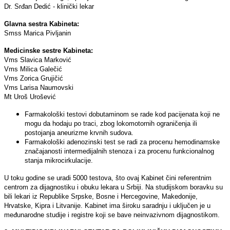
Dr. Srđan Dedić - klinički lekar
Glavna sestra Kabineta:
Smss Marica Pivlјanin
Medicinske sestre Kabineta:
Vms Slavica Marković
Vms Milica Galečić
Vms Zorica Grujičić
Vms Larisa Naumovski
Mt Uroš Urošević
Farmakološki testovi dobutaminom se rade kod pacijenata koji ne
mogu da hodaju po traci, zbog lokomotornih ograničenja ili
postojanja aneurizme krvnih sudova.
Farmakološki adenozinski test se radi za procenu hemodinamske
značajanosti intermedijalnih stenoza i za procenu funkcionalnog
stanja mikrocirkulacije.
U toku godine se uradi 5000 testova, što ovaj Kabinet čini referentnim
centrom za dijagnostiku i obuku lekara u Srbiji. Na studijskom boravku su
bili lekari iz Republike Srpske, Bosne i Hercegovine, Makedonije,
Hrvatske, Kipra i Litvanije. Kabinet ima široku saradnju i uklјučen je u
međunarodne studije i registre koji se bave neinvazivnom dijagnostikom.