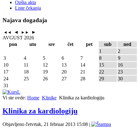
Opšta akta
Liste čekanja
Najava događaja
◄
►
◄◄
►►
AVGUST 2026
pon
uto
sre
čet
pet
sub
ned
1
2
3
4
5
6
7
8
9
10
11
12
13
14
15
16
17
18
19
20
21
22
23
24
25
26
27
28
29
30
31
Vi ste ovde:
Home
Klinike
Klinika za kardiologiju
Klinika za kardiologiju
Objavljeno četvrtak, 21 februar 2013 15:08
|