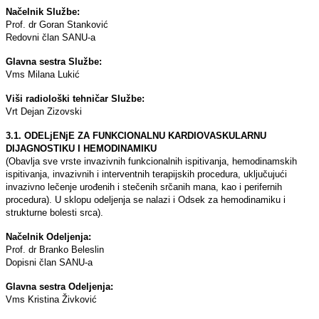
Načelnik Službe:
Prof. dr Goran Stanković
Redovni član SANU-a
Glavna sestra Službe:
Vms Milana Lukić
Viši radiološki tehničar Službe:
Vrt Dejan Zizovski
3.1. ODELjENјE ZA FUNKCIONALNU KARDIOVASKULARNU
DIJAGNOSTIKU I HEMODINAMIKU
(Obavlјa sve vrste invazivnih funkcionalnih ispitivanja, hemodinamskih
ispitivanja, invazivnih i interventnih terapijskih procedura, uklјučujući
invazivno lečenje urođenih i stečenih srčanih mana, kao i perifernih
procedura). U sklopu odelјenja se nalazi i Odsek za hemodinamiku i
strukturne bolesti srca).
Načelnik Odelјenja:
Prof. dr Branko Beleslin
Dopisni član SANU-a
Glavna sestra Odelјenja:
Vms Kristina Živković