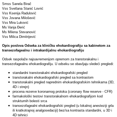
Smss Sanela Birač
Vss Svetlana Stanić Lovrić
Vss Ksenija Radulović
Vss Jovana Milošević
Vss Mira Luković
Ms Vanja Đerić
Ms Milena Stevanović
Vss Milica Dimitrijević
Opis poslova Odseka za kliničku ehokardiografiju sa kabinetom za
transezofagealnu i intrakardijalnu ehokardiografiju
Odsek raspolaže najsavremenijom opremom za transtorakalnu i
transezofagealnu ehokardiografiju. U odseku se obavlјaju sledeći pregledi:
standardni transtorakalni ehokardiografski pregled
transtorakalni ehokardiografski pregled sa kontrastom
transtorakalni pregled naprednim ehokardiografskim tehnikama (3D,
4D i strejn)
procena rezerve koronarnog protoka (coronary flow reserve - CFR)
farmakološki testovi transtorakalnom ehokardiografijom kod
strukturnih bolesti srca
transezofagealni ehokardiografski pregled (u lokalnoj anesteziji grla
ili kratkotrajnoj analgosedaciji) bez/sa kontrasta standardni, u 3D i
4D tehnici