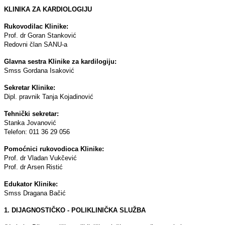
KLINIKA ZA KARDIOLOGIJU
Rukovodilac Klinike:
Prof. dr Goran Stanković
Redovni član SANU-a
Glavna sestra Klinike za kardilogiju:
Smss Gordana Isaković
Sekretar Klinike:
Dipl. pravnik Tanja Kojadinović
Tehnički sekretar:
Stanka Jovanović
Telefon: 011 36 29 056
Pomoćnici rukovodioca Klinike:
Prof. dr Vladan Vukčević
Prof. dr Arsen Ristić
Edukator Klinike:
Smss Dragana Bačić
1. DIJAGNOSTIČKO - POLIKLINIČKA SLUŽBA