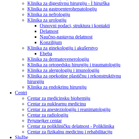
Klinika za digestivnu hirurgiju - I hirurška
Klinika za gastroenterohepatologiju
Klinika za nefrologiju
Klinika za urologiju
Osnovni podaci, struktura i kontakti
Delatnost
Naučno-nastavna delatnost
Konzilijum
Klinika za ginekologiju i akušerstvo
Ebeba
Klinika za dermatovenerologiju
Klinika za ortopedsku hirurgiju i traumatologiju
Klinika za alergologiju i imunologiju
Klinika za opekotine plastičnu i rekonstruktivnu
hirurgiju
Klinika za endokrinu hirurgiju
Centri
Centar za medicinsku biohemiju
Centar za nuklearnu medicinu
Centar za anesteziologiju i reanimatologiju
Centar za radiologiju
Pejsmejker centar
Centar za polikliničku delatnost - Poliklinika
Centar za fizikalnu medicinu i rehabilitaciju
Službe