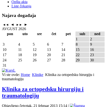
Opšta akta
Liste čekanja
Najava događaja
◄
►
◄◄
►►
AVGUST 2026
pon
uto
sre
čet
pet
sub
ned
1
2
3
4
5
6
7
8
9
10
11
12
13
14
15
16
17
18
19
20
21
22
23
24
25
26
27
28
29
30
31
Vi ste ovde:
Home
Klinike
Klinika za ortopedsku hirurgiju i
traumatologiju
Klinika za ortopedsku hirurgiju i
traumatologiju
Objavljeno četvrtak, 21 februar 2013 15:14
|