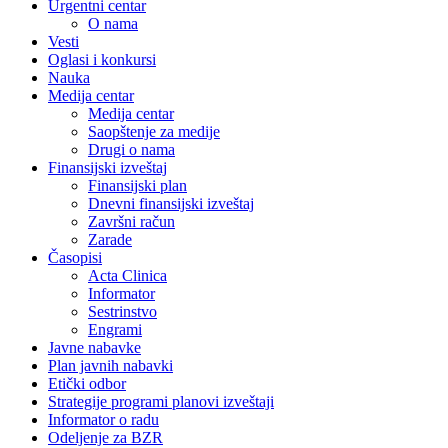
Urgentni centar
O nama
Vesti
Oglasi i konkursi
Nauka
Medija centar
Medija centar
Saopštenje za medije
Drugi o nama
Finansijski izveštaj
Finansijski plan
Dnevni finansijski izveštaj
Završni račun
Zarade
Časopisi
Acta Clinica
Informator
Sestrinstvo
Engrami
Javne nabavke
Plan javnih nabavki
Etički odbor
Strategije programi planovi izveštaji
Informator o radu
Odeljenje za BZR