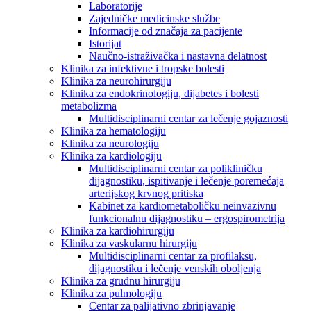
Laboratorije
Zajedničke medicinske službe
Informacije od značaja za pacijente
Istorijat
Naučno-istraživačka i nastavna delatnost
Klinika za infektivne i tropske bolesti
Klinika za neurohirurgiju
Klinika za endokrinologiju, dijabetes i bolesti
metabolizma
Multidisciplinarni centar za lečenje gojaznosti
Klinika za hematologiju
Klinika za neurologiju
Klinika za kardiologiju
Multidisciplinarni centar za polikliničku
dijagnostiku, ispitivanje i lečenje poremećaja
arterijskog krvnog pritiska
Kabinet za kardiometaboličku neinvazivnu
funkcionalnu dijagnostiku – ergospirometrija
Klinika za kardiohirurgiju
Klinika za vaskularnu hirurgiju
Multidisciplinarni centar za profilaksu,
dijagnostiku i lečenje venskih oboljenja
Klinika za grudnu hirurgiju
Klinika za pulmologiju
Centar za palijativno zbrinjavanje