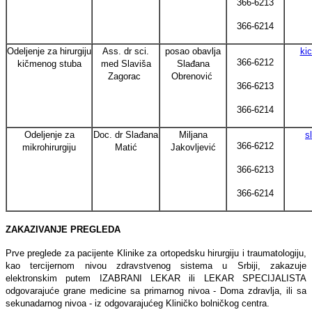
366-6213
366-6214
Odeljenje za hirurgiju
Ass. dr sci.
posao obavlja
ki
366-6212
kičmenog stuba
med Slaviša
Slađana
Zagorac
Obrenović
366-6213
366-6214
Odeljenje za
Doc. dr Slađana
Miljana
s
366-6212
mikrohirurgiju
Matić
Jakovljević
366-6213
366-6214
ZAKAZIVANJE PREGLEDA
Prve preglede za pacijente Klinike za ortopedsku hirurgiju i traumatologiju,
kao tercijernom nivou zdravstvenog sistema u Srbiji, zakazuje
elektronskim putem IZABRANI LEKAR ili LEKAR SPECIJALISTA
odgovarajuće grane medicine sa primarnog nivoa - Doma zdravlјa, ili sa
sekunadarnog nivoa - iz odgovarajućeg Kliničko bolničkog centra.