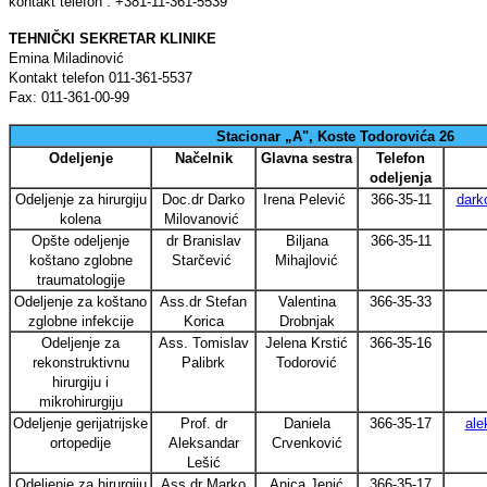
kontakt telefon : +381-11-361-5539
TEHNIČKI SEKRETAR KLINIKE
Emina Miladinović
Kontakt telefon 011-361-5537
Fax: 011-361-00-99
Stacionar „A", Koste Todorovića 26
Odeljenje
Načelnik
Glavna sestra
Telefon
odeljenja
Odeljenje za hirurgiju
Doc.dr Darko
Irena Pelević
366-35-11
dark
kolena
Milovanović
Opšte odeljenje
dr Branislav
Biljana
366-35-11
koštano zglobne
Starčević
Mihajlović
traumatologije
Odeljenje za koštano
Ass.dr Stefan
Valentina
366-35-33
zglobne infekcije
Korica
Drobnjak
Odeljenje za
Ass. Tomislav
Jelena Krstić
366-35-16
rekonstruktivnu
Palibrk
Todorović
hirurgiju i
mikrohirurgiju
Odeljenje gerijatrijske
Prof. dr
Daniela
366-35-17
ale
ortopedije
Aleksandar
Crvenković
Lešić
Odeljenje za hirurgiju
Ass.dr Marko
Anica Jenić
366-35-17