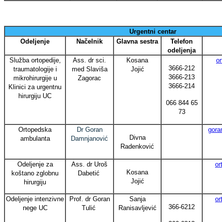
Urgentni centar
Odeljenje
Načelnik
Glavna sestra
Telefon
odeljenja
Služba ortopedije,
Ass. dr sci.
Kosana
o
3666-212
traumatologije i
med Slaviša
Jojić
3666-213
mikrohirurgije u
Zagorac
3666-214
Klinici za urgentnu
hirurgiju UC
066 844 65
73
Ortopedska
Dr Goran
gora
Divna
ambulanta
Damnjanović
Radenković
Odeljenje za
Ass. dr Uroš
or
Kosana
koštano zglobnu
Dabetić
Jojić
hirurgiju
Odeljenje intenzivne
Prof. dr Goran
Sanja
or
366-6212
nege UC
Tulić
Ranisavljević