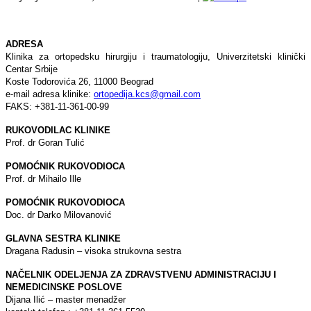
ADRESA
Klinika za ortopedsku hirurgiju i traumatologiju, Univerzitetski klinički
Centar Srbije
Koste Todorovića 26, 11000 Beograd
e-mail adresa klinike:
ortopedija.kcs@gmail.com
FAKS: +381-11-361-00-99
RUKOVODILAC KLINIKE
Prof. dr Goran Tulić
POMOĆNIK RUKOVODIOCA
Prof. dr Mihailo Ille
POMOĆNIK RUKOVODIOCA
Doc. dr Darko Milovanović
GLAVNA SESTRA KLINIKE
Dragana Radusin – visoka strukovna sestra
NAČELNIK ODELJENJA ZA ZDRAVSTVENU ADMINISTRACIJU I
NEMEDICINSKE POSLOVE
Dijana Ilić – master menadžer