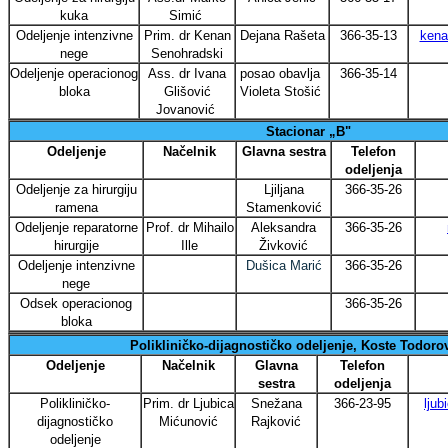
kuka
Simić
Odeljenje intenzivne
Prim. dr Kenan
Dejana Rašeta
366-35-13
kena
nege
Senohradski
Odeljenje operacionog
Ass. dr Ivana
posao obavlja
366-35-14
bloka
Glišović
Violeta Stošić
Jovanović
Stacionar „B"
Odeljenje
Načelnik
Glavna sestra
Telefon
odeljenja
Odeljenje za hirurgiju
Ljiljana
366-35-26
ramena
Stamenković
Odeljenje reparatorne
Prof. dr Mihailo
Aleksandra
366-35-26
hirurgije
Ille
Živković
Odeljenje intenzivne
Dušica Marić
366-35-26
nege
Odsek operacionog
366-35-26
bloka
Polikliničko-dijagnostičko odeljenje, Koste Todoro
Odeljenje
Načelnik
Glavna
Telefon
sestra
odeljenja
Polikliničko-
Prim. dr Ljubica
Snežana
366-23-95
lju
dijagnostičko
Mićunović
Rajković
odeljenje