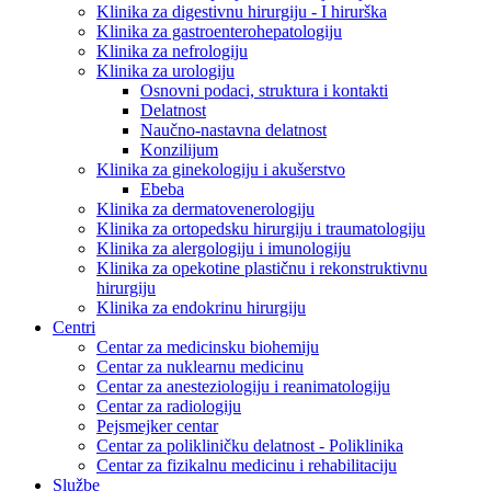
Klinika za digestivnu hirurgiju - I hirurška
Klinika za gastroenterohepatologiju
Klinika za nefrologiju
Klinika za urologiju
Osnovni podaci, struktura i kontakti
Delatnost
Naučno-nastavna delatnost
Konzilijum
Klinika za ginekologiju i akušerstvo
Ebeba
Klinika za dermatovenerologiju
Klinika za ortopedsku hirurgiju i traumatologiju
Klinika za alergologiju i imunologiju
Klinika za opekotine plastičnu i rekonstruktivnu
hirurgiju
Klinika za endokrinu hirurgiju
Centri
Centar za medicinsku biohemiju
Centar za nuklearnu medicinu
Centar za anesteziologiju i reanimatologiju
Centar za radiologiju
Pejsmejker centar
Centar za polikliničku delatnost - Poliklinika
Centar za fizikalnu medicinu i rehabilitaciju
Službe