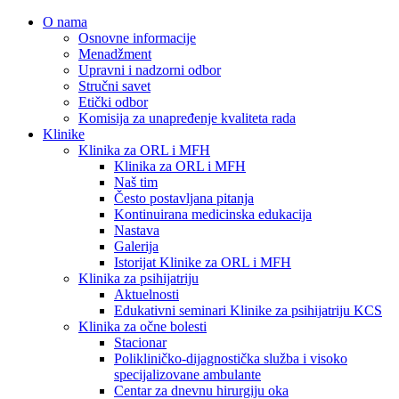
O nama
Osnovne informacije
Menadžment
Upravni i nadzorni odbor
Stručni savet
Etički odbor
Komisija za unapređenje kvaliteta rada
Klinike
Klinika za ORL i MFH
Klinika za ORL i MFH
Naš tim
Često postavljana pitanja
Kontinuirana medicinska edukacija
Nastava
Galerija
Istorijat Klinike za ORL i MFH
Klinika za psihijatriju
Aktuelnosti
Edukativni seminari Klinike za psihijatriju KCS
Klinika za očne bolesti
Stacionar
Polikliničko-dijagnostička služba i visoko
specijalizovane ambulante
Centar za dnevnu hirurgiju oka