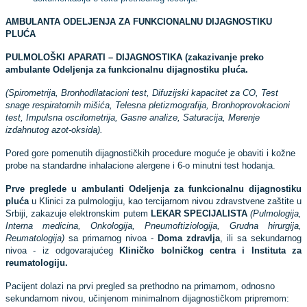
AMBULANTA ODELJENJA ZA FUNKCIONALNU DIJAGNOSTIKU
PLUĆA
PULMOLOŠKI APARATI – DIJAGNOSTIKA (zakazivanje preko
ambulante Odeljenja za funkcionalnu dijagnostiku pluća.
(Spirometrija, Bronhodilatacioni test, Difuzijski kapacitet za CO, Test
snage respiratornih mišića, Telesna pletizmografija, Bronhoprovokacioni
test, Impulsna oscilometrija, Gasne analize, Saturacija, Merenje
izdahnutog azot-oksida).
Pored gore pomenutih dijagnostičkih procedure moguće je obaviti i kožne
probe na standardne inhalacione alergene i 6-o minutni test hodanja.
Prve preglede
u
ambulanti Odeljenja za funkcionalnu dijagnostiku
pluća
u Klinici za pulmologiju, kao tercijarnom nivou zdravstvene zaštite u
Srbiji, zakazuje elektronskim putem
LEKAR SPECIJALISTA
(Pulmologija,
Interna medicina, Onkologija, Pneumoftiziologija, Grudna hirurgija,
Reumatologija)
sa primarnog nivoa -
Doma zdravlja
, ili sa sekundarnog
nivoa - iz odgovarajućeg
Kliničko bolničkog centra i Instituta za
reumatologiju.
Pacijent dolazi na prvi pregled sa prethodno na primarnom, odnosno
sekundarnom nivou, učinjenom minimalnom dijagnostičkom pripremom: