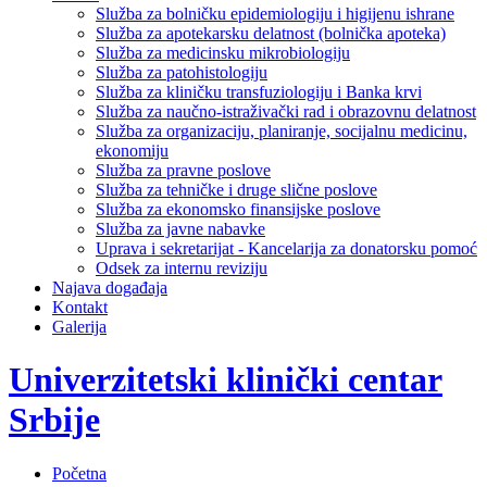
Služba za bolničku epidemiologiju i higijenu ishrane
Služba za apotekarsku delatnost (bolnička apoteka)
Služba za medicinsku mikrobiologiju
Služba za patohistologiju
Služba za kliničku transfuziologiju i Banka krvi
Služba za naučno-istraživački rad i obrazovnu delatnost
Služba za organizaciju, planiranje, socijalnu medicinu,
ekonomiju
Služba za pravne poslove
Služba za tehničke i druge slične poslove
Služba za ekonomsko finansijske poslove
Služba za javne nabavke
Uprava i sekretarijat - Kancelarija za donatorsku pomoć
Odsek za internu reviziju
Najava događaja
Kontakt
Galerija
Univerzitetski klinički centar
Srbije
Početna