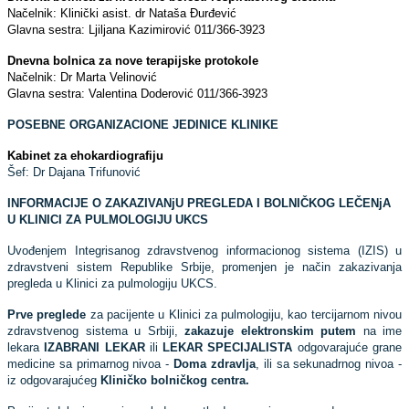
Načelnik: Klinički asist. dr Nataša Đurđević
Glavna sestra: Ljiljana Kazimirović 011/366-3923
Dnevna bolnica za nove terapijske protokole
Načelnik: Dr Marta Velinović
Glavna sestra: Valentina Doderović 011/366-3923
POSEBNE ORGANIZACIONE JEDINICE KLINIKE
Kabinet za ehokardiografiju
Šef: Dr Dajana Trifunović
INFORMACIJE O ZAKAZIVANjU PREGLEDA I BOLNIČKOG LEČENjA
U KLINICI ZA PULMOLOGIJU UKCS
Uvođenjem Integrisanog zdravstvenog informacionog sistema (IZIS) u
zdravstveni sistem Republike Srbije, promenjen je način zakazivanja
pregleda u Klinici za pulmologiju UKCS.
Prve preglede
za pacijente u Klinici za pulmologiju, kao tercijarnom nivou
zdravstvenog sistema u Srbiji,
zakazuje elektronskim putem
na ime
lekara
IZABRANI LEKAR
ili
LEKAR SPECIJALISTA
odgovarajuće grane
medicine sa primarnog nivoa -
Doma zdravlja
, ili sa sekunadrnog nivoa -
iz odgovarajućeg
Kliničko bolničkog centra.