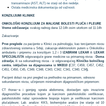
transaminaze (AST, ALT) ne starji od dve nedelje.
Ostala medicinska dokumentacija od važnosti.
KONZILIJUMI KLINIKE
ONKOLOŠKI KONZILIJUM ZA MALIGNE BOLESTI PLUĆA I PLEURE
Vreme održavanja:
svakog radnog dana 12-14h osim utorkom od 11-14h
Zakazivanje:
Prve preglede
za pacijente u Klinici za pulmologiju, kao tercijarnom nivou
zdravstvenog sistema u Srbiji, zakazuje elektronskim putem u Onkološku
ambulantu i pripremu za konzilijum 1,2 i 3
IZABRANI LEKAR
ili
LEKAR
SPECIJALISTA
odgovarajuće grane medicine sa primarnog nivoa -
Doma
zdravlja
, ili sa sekunadrnog nivoa - iz odgovarajućeg
Kliničko bolničkog
centra. isključivo sa dijagnozama iz MKB10 (
C37, C459, C457, C452,
C451, C450, C45, C349, C348, C343, C342, C341, C340, C34
).
Pacijent dolazi na prvi pregled sa prethodno na primarnom, odnosno
sekundarnom nivou, učinjenom minimalnom dijagnostičkom pripremom:
CT thorax~a i gornjeg sprata abdomena, dostavljen opis invazivne
dijagnostičke procedure kojom je karcinom patohistološki verifikovan,
patohistološki nalaz sprovedene biopsije kojom je verifikovan karcinom
pluća/pleure; Lab. analize: KKS, biohemijske analize (ne starije od 10