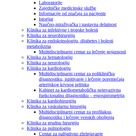
Laboratorije
Zajedničke medicinske službe
Informacije od značaja za pacijente
Istorijat
Naučno-istraživačka i nastavna delatnost
Klinika za infektivne i tropske bolesti
Klinika za neurohirurgiju
Klinika za endokrinologiju, dijabetes i bolesti
metabolizma
Multidisciplinarni centar za lečenje gojaznosti
Klinika za hematologiju
Klinika za neurologiju
Klinika za kardiologiju
Multidisciplinarni centar za polikliničku
dijagnostiku, ispitivanje i lečenje poremećaja
arterijskog krvnog pritiska
Kabinet za kardiometaboličku neinvazivnu
funkcionalnu dijagnostiku – ergospirometrija
Klinika za kardiohirurgiju
Klinika za vaskularnu hirurgiju
Multidisciplinarni centar za profilaksu,
dijagnostiku i lečenje venskih oboljenja
Klinika za grudnu hirurgiju
Klinika za pulmologiju
Centar za palijativno zbrinjavanje