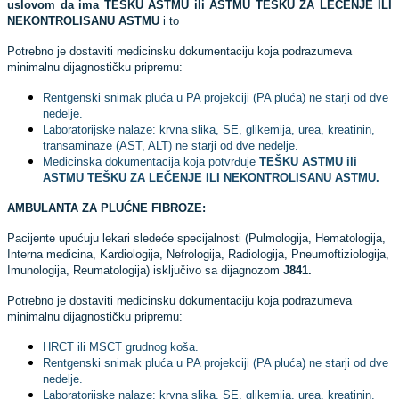
uslovom da ima TEŠKU ASTMU ili ASTMU TEŠKU ZA LEČENJE ILI
NEKONTROLISANU ASTMU
i to
Potrebno je dostaviti medicinsku dokumentaciju koja podrazumeva
minimalnu dijagnostičku pripremu:
Rentgenski snimak pluća u PA projekciji (PA pluća) ne starji od dve
nedelje.
Laboratorijske nalaze: krvna slika, SE, glikemija, urea, kreatinin,
transaminaze (AST, ALT) ne starji od dve nedelje.
Medicinska dokumentacija koja potvrđuje
TEŠKU ASTMU ili
ASTMU TEŠKU ZA LEČENJE ILI NEKONTROLISANU ASTMU.
AMBULANTA ZA PLUĆNE FIBROZE:
Pacijente upućuju lekari sledeće specijalnosti (Pulmologija, Hematologija,
Interna medicina, Kardiologija, Nefrologija, Radiologija, Pneumoftiziologija,
Imunologija, Reumatologija) isključivo sa dijagnozom
J841.
Potrebno je dostaviti medicinsku dokumentaciju koja podrazumeva
minimalnu dijagnostičku pripremu:
HRCT ili MSCT grudnog koša.
Rentgenski snimak pluća u PA projekciji (PA pluća) ne starji od dve
nedelje.
Laboratorijske nalaze: krvna slika, SE, glikemija, urea, kreatinin,