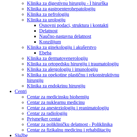
Klinika za digestivnu hirurgiju - I hirurška
Klinika za gastroenterohepatologiju
Klinika za nefrologiju
Klinika za urologiju
Osnovni podaci, struktura i kontakti
Delatnost
Naučno-nastavna delatnost
Konzilijum
Klinika za ginekologiju i akušerstvo
Ebeba
Klinika za dermatovenerologiju
Klinika za ortopedsku hirurgiju i traumatologiju
Klinika za alergologiju i imunologiju
Klinika za opekotine plastičnu i rekonstruktivnu
hirurgiju
Klinika za endokrinu hirurgiju
Centri
Centar za medicinsku biohemiju
Centar za nuklearnu medicinu
Centar za anesteziologiju i reanimatologiju
Centar za radiologiju
Pejsmejker centar
Centar za polikliničku delatnost - Poliklinika
Centar za fizikalnu medicinu i rehabilitaciju
Službe