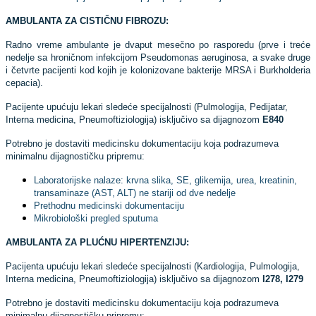
AMBULANTA ZA CISTIČNU FIBROZU:
Radno vreme ambulante je dvaput mese
čno po rasporedu
(prve i treće
nedelje sa hroničnom infekcijom Pseudomonas aeruginosa, a svake druge
i četvrte pacijenti kod kojih je kolonizovane bakterije MRSA i Burkholderia
cepacia).
Pacijente upućuju lekari sledeće specijalnosti (Pulmologija, Pedijatar,
Interna medicina, Pneumoftiziologija) isključivo sa dijagnozom
E840
Potrebno je dostaviti medicinsku dokumentaciju koja podrazumeva
minimalnu dijagnostičku pripremu:
Laboratorijske nalaze: krvna slika, SE, glikemija, urea, kreatinin,
transaminaze (AST, ALT) ne stariji od dve nedelje
Prethodnu medicinski dokumentaciju
Mikrobiološki pregled sputuma
AMBULANTA ZA PLUĆNU HIPERTENZIJU:
Pacijenta upućuju lekari sledeće specijalnosti (Kardiologija, Pulmologija,
Interna medicina, Pneumoftiziologija) isključivo sa dijagnozom
I278, I279
Potrebno je dostaviti medicinsku dokumentaciju koja podrazumeva
minimalnu dijagnostičku pripremu: