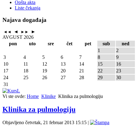
Opšta akta
Liste čekanja
Najava događaja
◄
►
◄◄
►►
AVGUST 2026
pon
uto
sre
čet
pet
sub
ned
1
2
3
4
5
6
7
8
9
10
11
12
13
14
15
16
17
18
19
20
21
22
23
24
25
26
27
28
29
30
31
Vi ste ovde:
Home
Klinike
Klinika za pulmologiju
Klinika za pulmologiju
Objavljeno četvrtak, 21 februar 2013 15:15
|