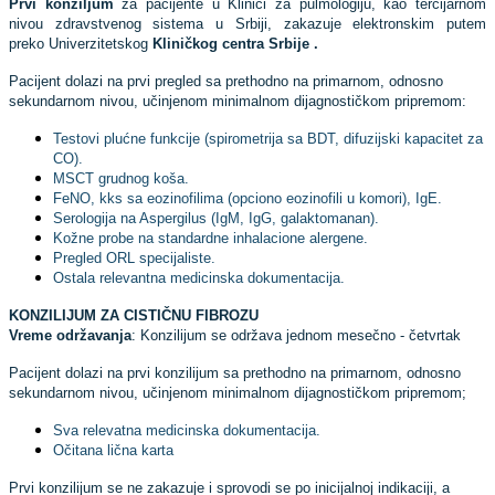
Prvi konziljum
za pacijente u Klinici za pulmologiju, kao tercijarnom
nivou zdravstvenog sistema u Srbiji, zakazuje elektronskim putem
preko Univerzitetskog
Kliničkog centra Srbije .
Pacijent dolazi na prvi pregled sa prethodno na primarnom, odnosno
sekundarnom nivou, učinjenom minimalnom dijagnostičkom pripremom:
Testovi plućne funkcije (spirometrija sa BDT, difuzijski kapacitet za
CO).
MSCT grudnog koša.
FeNO, kks sa eozinofilima (opciono eozinofili u komori), IgE.
Serologija na Aspergilus (IgM, IgG, galaktomanan).
Kožne probe na standardne inhalacione alergene.
Pregled ORL specijaliste.
Ostala relevantna medicinska dokumentacija.
KONZILIJUM ZA CISTIČNU FIBROZU
Vreme održavanja
: Konzilijum se održava jednom mesečno - četvrtak
Pacijent dolazi na prvi konzilijum sa prethodno na primarnom, odnosno
sekundarnom nivou, učinjenom minimalnom dijagnostičkom pripremom;
Sva relevatna medicinska dokumentacija.
Očitana lična karta
Prvi konzilijum se ne zakazuje i sprovodi se po inicijalnoj indikaciji, a