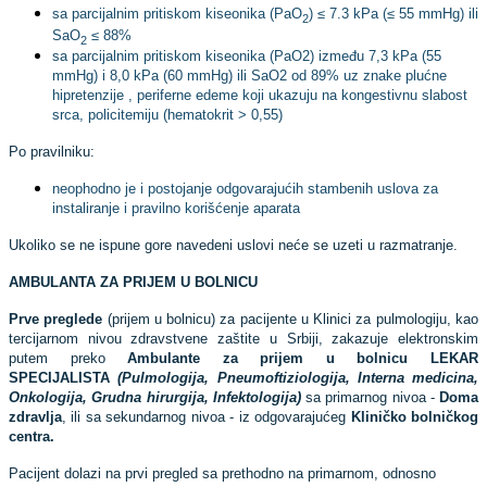
sa parcijalnim pritiskom kiseonika (PaO
) ≤ 7.3 kPa (≤ 55 mmHg) ili
2
SaO
≤ 88%
2
sa parcijalnim pritiskom kiseonika (PaO2) između 7,3 kPa (55
mmHg) i 8,0 kPa (60 mmHg) ili SaO2 od 89% uz znake plućne
hipretenzije , periferne edeme koji ukazuju na kongestivnu slabost
srca, policitemiju (hematokrit > 0,55)
Po pravilniku:
neophodno je i postojanje odgovarajućih stambenih uslova za
instaliranje i pravilno korišćenje aparata
Ukoliko se ne ispune gore navedeni uslovi neće se uzeti u razmatranje.
AMBULANTA ZA PRIJEM U BOLNICU
Prve preglede
(prijem u bolnicu) za pacijente u Klinici za pulmologiju, kao
tercijarnom nivou zdravstvene zaštite u Srbiji, zakazuje elektronskim
putem preko
Ambulante za prijem u bolnicu
LEKAR
SPECIJALISTA
(Pulmologija, Pneumoftiziologija, Interna medicina,
Onkologija, Grudna hirurgija, Infektologija)
sa primarnog nivoa -
Doma
zdravlja
, ili sa sekundarnog nivoa - iz odgovarajućeg
Kliničko bolničkog
centra.
Pacijent dolazi na prvi pregled sa prethodno na primarnom, odnosno