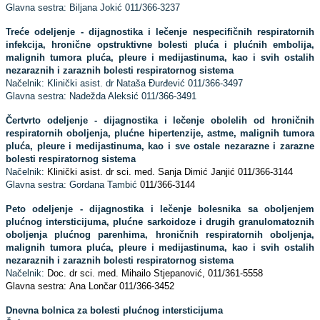
Glavna sestra: Biljana Jokić 011/366-3237
Treće odeljenje - dijagnostika i lečenje nespecifičnih respiratornih
infekcija, hronične opstruktivne bolesti pluća i
plućnih embolija,
malignih tumora pluća, pleure i medijastinuma, kao i svih ostalih
nezaraznih i zaraznih bolesti respiratornog sistema
Načelnik: Klinički asist. dr Nataša Đurđević 011/366-3497
Glavna sestra: Nadežda Aleksić 011/366-3491
Čertvrto odeljenje - dijagnostika i lečenje obolelih od hroničnih
respiratornih oboljenja, plućne hipertenzije, astme, malignih tumora
pluća, pleure i medijastinuma, kao i sve ostale nezarazne i zarazne
bolesti respiratornog sistema
Načelnik:
Klinički asist. dr sci. med. Sanja Dimić Janjić
011/366-3144
Glavna sestra: Gordana Tambić
011/366-3144
Peto odeljenje - dijagnostika i lečenje bolesnika sa oboljenjem
plućnog intersticijuma, plućne sarkoidoze i drugih granulomatoznih
oboljenja plućnog parenhima, hroničnih respiratornih oboljenja,
malignih tumora pluća, pleure i medijastinuma, kao i svih ostalih
nezaraznih i zaraznih bolesti respiratornog sistema
Načelnik:
Doc. dr sci. med. Mihailo Stjepanović, 011/361-5558
Glavna sestra:
Ana Lončar 011/366-3452
Dnevna bolnica za bolesti plućnog intersticijuma