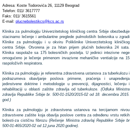
Adresa: Koste Todorovića 26, 11129 Beograd
Telefon: 011/ 3617777
Faks: 011/ 3615561
E-mail:
plucnebolestikcs@kcs.ac.rs
Klinika za pulmologiju Univerzitetskog kliničkog centra Srbije obezbeđuje
stacinarno lečenje i ambulantne preglede pulmoloških bolesnika u zgradi
Klinike za pulmologiju i u okviru Poliklinike Univerzitetskog kliničkog
centra Srbije. Otvorena je za hitan prijem plućnih bolesnika 24 sata.
Klinika raspolaže sa 175 bolesničkih postelja. U jedinici intezivne nege
omogućeno je lečenje primenom invazivne mehaničke ventialcije na 15
raspoloživih respiratora.
Klinika za pulmologiju je referentna zdravstvena ustanova za tuberkulozu i
podrazumeva obavljanje poslova primene, praćenja i unapređenja
jedinstvene doktrine i metodologije u prevenciji, dijagnostici, lečenju i
rehabilitaciji u oblasti zaštite zdravlja od tuberkuloze.
(Odluka Ministra
zdravlja Republike Srbije br. 500-01-1520/2015-02 od 18. decembra 2015.
god.)
Klinika za pulmologiju je zdravstvena ustanova na tercijarnom nivou
zdravstvene zaštite koja obavlja poslove centra za određenu vrstu retkih
bolesti-za cističnu fibrozu (
Rešenje Ministra zdravlaj Republike Srbije br
500-01-465/2020-02 od 12.juna 2020.godine)
.