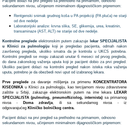
Pacijent dolazi na prvi pregled sa prethodno na primarnom, odnosno
sekundarnom nivou, učinjenom minimalnom dijagnostičkom pripremom:
Rentgenski snimak grudnog koša u PA projekciji (PA pluća) ne starji
od dve nedelje
Laboratorijski analize: krvna slika, SE, glikemija, urea, kreatinin,
transaminaze (AST, ALT) ne starije od dve nedelje.
Kontrolne preglede
elektronskim putem zakazuje
lekar
SPECIJALISTA
u Klinici za pulmologiju
koji je pregledao pacijenta, odmah nakon
završenog pregleda, ukoliko smatra da je kontrola u UKCS potrebna.
Kontrolni pregledi se mogu zakazati unutar 6 meseci od prvog pregleda,
do dana zakonskog važenja uputa koji je pacijent dobio za prvi pregled.
Ukoliko pacijent dolazi na kontrolni pregled nakon isteka roka važenja
uputa, potrebno je da obezbedi novi uput od izabranog lekara.
Prve preglede
za davanje mišljenja za primenu
KONCENTRATORA
KISEONIKA
u Klinici za pulmologiju, kao tercijarnom nivou zdravstvene
zaštite u Srbiji, zakazuje elektronskim putem na ime lekara
LEKAR
SPECIJALISTA (pulmolog, pneumoftiziolog, internista)
sa primarnog
nivoa -
Doma zdravlja
, ili sa sekundarnog nivoa - iz
odgovarajućeg
Kliničko bolničkog centra.
Pacijent dolazi na prvi pregled sa prethodno na primarnom, odnosno
sekundarnom nivou, učinjenom minimalnom dijagnostičkom pripremom: