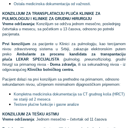
Ostala medicinska dokumentacija od važnosti.
KONZILIJUM ZA TRANSPLATACIJU PLUĆA KLINIKE ZA
PULMOLOGIJU I KLINIKE ZA GRUDNU HIRURGIJU
Vreme održavanja:
Konzilijum se održva jednom mesečno, poslednjeg
četvrtaka u mesecu, sa početkom u 13 časova, odnosno po potrebi
pacijenata.
Prvi konzilijum
za pacijente u Klinici za pulmologiju, kao tercijarnom
nivou zdravstvenog sistema u Srbiji, zakazuje elektronskim putem
preko
Ambulante za procenu kandidata za transpantaciju
pluća
LEKAR SPECIJALISTA
(pulmolog, pneumoftiziolog, grudni
hirurg)
sa primarnog nivoa -
Doma zdravlja
, ili sa sekunadrnog nivoa - iz
odgovarajućeg
Kliničko bolničkog centra.
Pacijent dolazi na prvi konzilijum sa prethodno na primarnom, odnosno
sekundarnom nivou, učinjenom minimalnom dijagnostičkom pripremom:
Kompletna medicinska dokumentacija sa CT grudnog koša (HRCT)
ne stariji od 2 meseca
Testove plućne funkcije i gasne analize
KONZILIJUM ZA TEŠKU ASTMU
Vreme održavanja
: Jednom mesečno – četvrtak od 11 časova