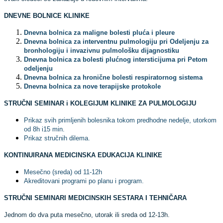
DNEVNE BOLNICE KLINIKE
Dnevna bolnica za maligne bolesti pluća i pleure
Dnevna bolnica za interventnu pulmologiju pri Odeljenju za
bronhologiju i invazivnu pulmološku dijagnostiku
Dnevna bolnica za bolesti plućnog intersticijuma pri Petom
odeljenju
Dnevna bolnica za hronične bolesti respiratornog sistema
Dnevna bolnica za nove terapijske protokole
STRUČNI SEMINAR i KOLEGIJUM KLINIKE ZA PULMOLOGIJU
Prikaz svih primljenih bolesnika tokom predhodne nedelje, utorkom
od 8h i15 min.
Prikaz stručnih dilema.
KONTINUIRANA MEDICINSKA EDUKACIJA KLINIKE
Mesečno (sreda) od 11-12h
Akreditovani programi po planu i program.
STRUČNI SEMINARI MEDICINSKIH SESTARA I TEHNIČARA
Jednom do dva puta mesečno, utorak ili sreda od 12-13h.