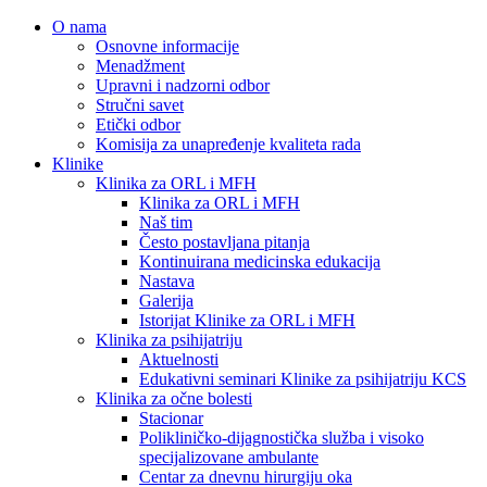
O nama
Osnovne informacije
Menadžment
Upravni i nadzorni odbor
Stručni savet
Etički odbor
Komisija za unapređenje kvaliteta rada
Klinike
Klinika za ORL i MFH
Klinika za ORL i MFH
Naš tim
Često postavljana pitanja
Kontinuirana medicinska edukacija
Nastava
Galerija
Istorijat Klinike za ORL i MFH
Klinika za psihijatriju
Aktuelnosti
Edukativni seminari Klinike za psihijatriju KCS
Klinika za očne bolesti
Stacionar
Polikliničko-dijagnostička služba i visoko
specijalizovane ambulante
Centar za dnevnu hirurgiju oka