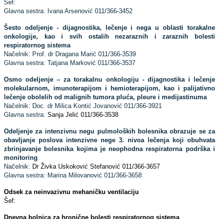
Šef:
Glavna sestra: Ivana Arsenović 011/366-3452
Šesto odeljenje - dijagnostika, lečenje i nega u oblasti torakalne
onkologije, kao i svih ostalih nezaraznih i zaraznih bolesti
respiratornog sistema
Načelnik: Prof. dr Dragana Marić 011/366-3539
Glavna sestra: Tatjana Marković 011/366-3537
Osmo odeljenje – za torakalnu onkologiju - dijagnostika i lečenje
molekularnom, imunoterapijom i hemioterapijom, kao i palijativno
lečenje obolelih od malignih tumora pluća, pleure i medijastinuma
Načelnik: Doc. dr Milica Kontić Jovanović 011/366-3921
Glavna sestra:
Sanja Jelić 011/366-3538
Odeljenje za intenzivnu negu pulmoloških bolesnika obrazuje se za
obavljanje poslova intenzivne nege 3. nivoa lečenja koji obuhvata
zbrinjavanje bolesnika kojima je neophodna respiratorna podrška i
monitoring
Načelnik:
Dr Živka Uskoković Stefanović 011/366-3657
Glavna sestra: Marina Milovanović 011/366-3658
Odsek za neinvazivnu mehaničku ventilaciju
Šef:
Dnevna bolnica za hronične bolesti respiratornog sistema