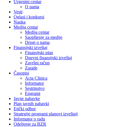
Urgentni centar
O nama
Vesti
Oglasi i konkursi
Nauka
Medija centar
Medija centar
Saopštenje za medije
Drugi o nama
Finansijski izveštaj
Finansijski plan
Dnevni finansijski izveštaj
Završni račun
Zarade
Časopisi
Acta Clinica
Informator
Sestrinstvo
Engrami
Javne nabavke
Plan javnih nabavki
Etički odbor
Strategije programi planovi izveštaji
Informator o radu
Odeljenje za BZR