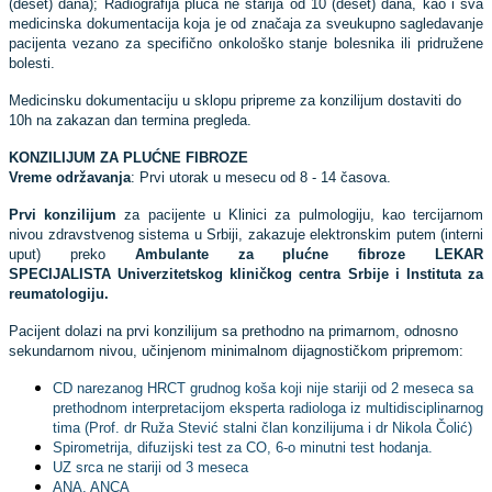
(deset) dana); Radiografija pluća ne starija od 10 (deset) dana, kao i sva
medicinska dokumentacija koja je od značaja za sveukupno sagledavanje
pacijenta vezano za specifično onkološko stanje bolesnika ili pridružene
bolesti.
Medicinsku dokumentaciju u sklopu pripreme za konzilijum dostaviti do
10h na zakazan dan termina pregleda.
KONZILIJUM ZA PLUĆNE FIBROZE
Vreme održavanja
: Prvi utorak u mesecu od 8 - 14 časova.
Prvi konzilijum
za pacijente u Klinici za pulmologiju, kao tercijarnom
nivou zdravstvenog sistema u Srbiji, zakazuje elektronskim putem (interni
uput) preko
Ambulante za plućne fibroze LEKAR
SPECIJALISTA
Univerzitetskog kliničkog centra Srbije i Instituta za
reumatologiju.
Pacijent dolazi na prvi konzilijum sa prethodno na primarnom, odnosno
sekundarnom nivou, učinjenom minimalnom dijagnostičkom pripremom:
CD narezanog HRCT grudnog koša koji nije stariji od 2 meseca sa
prethodnom interpretacijom eksperta radiologa iz multidisciplinarnog
tima (Prof. dr Ruža Stević stalni član konzilijuma i dr Nikola Čolić)
Spirometrija, difuzijski test za CO, 6-o minutni test hodanja.
UZ srca ne stariji od 3 meseca
ANA, ANCA