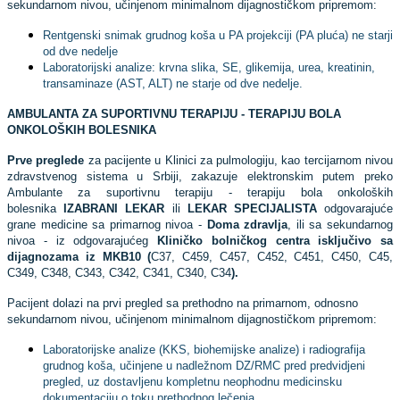
sekundarnom nivou, učinjenom minimalnom dijagnostičkom pripremom:
Rentgenski snimak grudnog koša u PA projekciji (PA pluća) ne starji
od dve nedelje
Laboratorijski analize: krvna slika, SE, glikemija, urea, kreatinin,
transaminaze (AST, ALT) ne starje od dve nedelje.
AMBULANTA ZA SUPORTIVNU TERAPIJU - TERAPIJU BOLA
ONKOLOŠKIH BOLESNIKA
Prve preglede
za pacijente u Klinici za pulmologiju, kao tercijarnom nivou
zdravstvenog sistema u Srbiji, zakazuje elektronskim putem preko
Ambulante za suportivnu terapiju - terapiju bola onkoloških
bolesnika
IZABRANI LEKAR
ili
LEKAR SPECIJALISTA
odgovarajuće
grane medicine sa primarnog nivoa -
Doma zdravlja
, ili sa sekundarnog
nivoa - iz odgovarajućeg
Kliničko bolničkog centra isključivo sa
dijagnozama iz MKB10 (
C37, C459, C457, C452, C451, C450, C45,
C349, C348, C343, C342, C341, C340, C34
).
Pacijent dolazi na prvi pregled sa prethodno na primarnom, odnosno
sekundarnom nivou, učinjenom minimalnom dijagnostičkom pripremom:
Laboratorijske analize (KKS, biohemijske analize) i radiografija
grudnog koša, učinjene u nadležnom DZ/RMC pred predvidjeni
pregled, uz dostavljenu kompletnu neophodnu medicinsku
dokumentaciju o toku prethodnog lečenja.