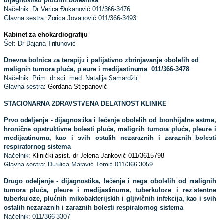
dijagnostiku plućnih bolesnika
Načelnik: Dr Verica Đukanović 011/366-3476
Glavna sestra: Zorica Jovanović 011/366-3493
Kabinet za ehokardiografiju
Šef: Dr Dajana Trifunović
Dnevna bolnica za terapiju i palijativno zbrinjavanje obolelih od
malignih tumora pluća, pleure i medijastinuma 011/366-3478
Načelnik: Prim. dr sci. med. Natalija Samardžić
Glavna sestra
: Gordana Stjepanović
STACIONARNA ZDRAVSTVENA DELATNOST KLINIKE
Prvo odeljenje - dijagnostika i lečenje obolelih od bronhijalne astme,
hronične opstruktivne bolesti pluća, malignih tumora pluća, pleure i
medijastinuma, kao i svih ostalih nezaraznih i zaraznih bolesti
respiratornog sistema
Načelnik:
Klinički asist. dr Jelena Janković 011/3615798
Glavna sestra: Đurđica Maravić Tomić 011/366-3059
Drugo odeljenje - dijagnostika, lečenje i nega obolelih od malignih
tumora pluća, pleure i medijastinuma, tuberkuloze i rezistentne
tuberkuloze, plućnih mikobakterijskih i gljivičnih infekcija, kao i svih
ostalih nezaraznih i zaraznih bolesti respiratornog sistema
Načelnik: 011/366-3307