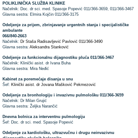
POLIKLINIČKA SLUŽBA KLINIKE
Načelnik:
Doc. dr sci. med. Spasoje Popević 011/366-3659, 011/366-3467
Glavna sestra:
Elmira Kojčin 011/366-3175
Odeljenje za prijem, zbrinjavanje urgentnih stanja i specijalističke
ambulante
066/840-2663
Načelnik:
Dr Staša Radisavljević Pavlović 011/366-3490
Glavna sestra
: Aleksandra Stanković
Odeljenje za funkcionalnu dijagnostiku pluća 011/366-3467
Načelnik: Klinički asist. dr Ivana Buha
Glavna sestra: Mira Neđić
Kabinet za poremećaje disanja u snu
Šef:
Klinički asist. dr Jovana Mašković Pekmezović
Odeljenje za bronhologiju i invazivnu pulmološku 011/366-3659
Načelnik: Dr Milan Grujić
Glavna sestra: Željka Narančić
Dnevna bolnica za interventnu pulmologiju
Šef: Doc. dr sci. med. Spasoje Popević
Odeljenje za kardiološku, ultrazvučnu i drugu neinvazivnu