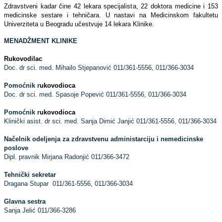
Zdravstveni kadar čine 42 lekara specijalista, 22 doktora medicine i 153
medicinske sestare i tehničara. U nastavi na Medicinskom fakultetu
Univerziteta u Beogradu učestvuje 14 lekara Klinike.
MENADŽMENT KLINIKE
Rukovodilac
Doc. dr sci. med. Mihailo Stjepanović 011/361-5556, 011/366-3034
Pomoćnik r
ukovodioca
Doc. dr sci. med. Spasoje Popević 011/361-5556, 011/366-3034
Pomoćnik r
ukovodioca
Klinički asist. dr sci. med. Sanja Dimić Janjić 011/361-5556, 011/366-3034
Načelnik odeljenja za zdravstvenu administarciju i nemedicinske
poslove
Dipl. pravnik Mirjana Radonjić 011/366-3472
Tehnički sekretar
Dragana Stupar 011/361-5556, 011/366-3034
Glavna sestra
Sanja Jelić 011/366-3286