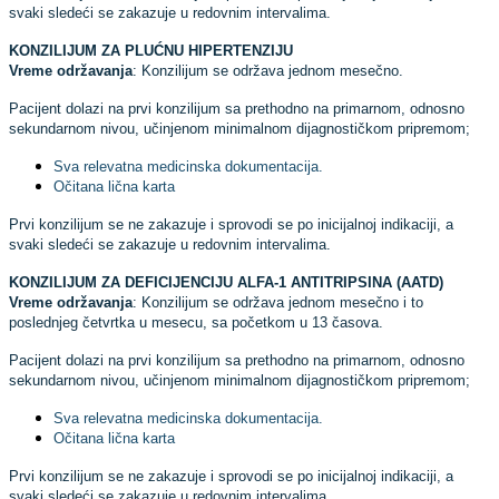
svaki sledeći se zakazuje u redovnim intervalima.
KONZILIJUM ZA PLU
ĆNU HIPERTENZIJU
Vreme održavanja
: Konzilijum se održava jednom mesečno.
Pacijent dolazi na prvi konzilijum sa prethodno na primarnom, odnosno
sekundarnom nivou, učinjenom minimalnom dijagnostičkom pripremom;
Sva relevatna medicinska dokumentacija.
Očitana lična karta
Prvi konzilijum se ne zakazuje i sprovodi se po inicijalnoj indikaciji, a
svaki sledeći se zakazuje u redovnim intervalima.
KONZILIJUM ZA DEFICIJENCIJU ALFA-1 ANTITRIPSINA (AATD)
Vreme održavanja
: Konzilijum se održava jednom mesečno i to
poslednjeg četvrtka u mesecu, sa početkom u 13 časova.
Pacijent dolazi na prvi konzilijum sa prethodno na primarnom, odnosno
sekundarnom nivou, učinjenom minimalnom dijagnostičkom pripremom;
Sva relevatna medicinska dokumentacija.
Očitana lična karta
Prvi konzilijum se ne zakazuje i sprovodi se po inicijalnoj indikaciji, a
svaki sledeći se zakazuje u redovnim intervalima.