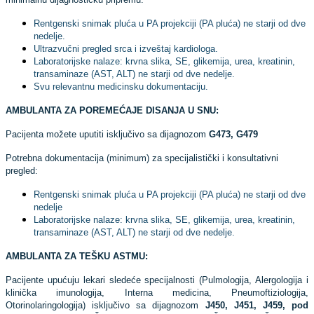
Rentgenski snimak pluća u PA projekciji (PA pluća) ne starji od dve
nedelje.
Ultrazvučni pregled srca i izveštaj kardiologa.
Laboratorijske nalaze: krvna slika, SE, glikemija, urea, kreatinin,
transaminaze (AST, ALT) ne starji od dve nedelje.
Svu relevantnu medicinsku dokumentaciju.
AMBULANTA ZA POREMEĆAJE DISANJA U SNU:
Pacijenta možete uputiti isključivo sa dijagnozom
G473, G479
Potrebna dokumentacija (minimum) za specijalistički i konsultativni
pregled:
Rentgenski snimak pluća u PA projekciji (PA pluća) ne starji od dve
nedelje
Laboratorijske nalaze: krvna slika, SE, glikemija, urea, kreatinin,
transaminaze (AST, ALT) ne starji od dve nedelje.
AMBULANTA ZA TEŠKU ASTMU:
Pacijente upućuju lekari sledeće specijalnosti (Pulmologija, Alergologija i
klinička imunologija, Interna medicina, Pneumoftiziologija,
Otorinolaringologija) isključivo sa dijagnozom
J450, J451, J459, pod