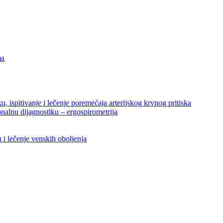
ma
ku, ispitivanje i lečenje poremećaja arterijskog krvnog pritiska
nalnu dijagnostiku – ergospirometrija
u i lečenje venskih oboljenja