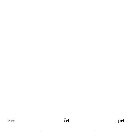
sre
čet
pet