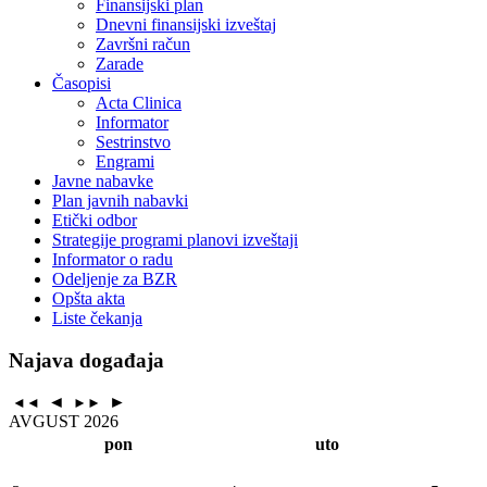
Finansijski plan
Dnevni finansijski izveštaj
Završni račun
Zarade
Časopisi
Acta Clinica
Informator
Sestrinstvo
Engrami
Javne nabavke
Plan javnih nabavki
Etički odbor
Strategije programi planovi izveštaji
Informator o radu
Odeljenje za BZR
Opšta akta
Liste čekanja
Najava događaja
◄
►
◄◄
►►
AVGUST 2026
pon
uto