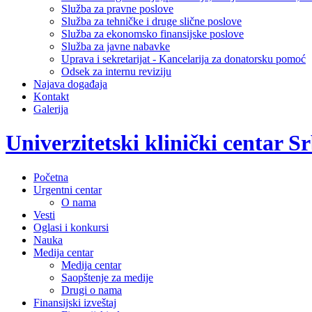
Služba za pravne poslove
Služba za tehničke i druge slične poslove
Služba za ekonomsko finansijske poslove
Služba za javne nabavke
Uprava i sekretarijat - Kancelarija za donatorsku pomoć
Odsek za internu reviziju
Najava događaja
Kontakt
Galerija
Univerzitetski klinički centar Sr
Početna
Urgentni centar
O nama
Vesti
Oglasi i konkursi
Nauka
Medija centar
Medija centar
Saopštenje za medije
Drugi o nama
Finansijski izveštaj