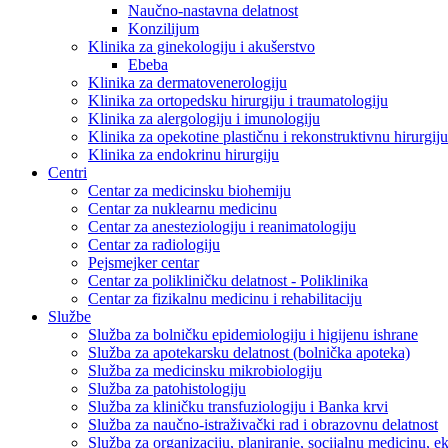
Naučno-nastavna delatnost
Konzilijum
Klinika za ginekologiju i akušerstvo
Ebeba
Klinika za dermatovenerologiju
Klinika za ortopedsku hirurgiju i traumatologiju
Klinika za alergologiju i imunologiju
Klinika za opekotine plastičnu i rekonstruktivnu hirurgiju
Klinika za endokrinu hirurgiju
Centri
Centar za medicinsku biohemiju
Centar za nuklearnu medicinu
Centar za anesteziologiju i reanimatologiju
Centar za radiologiju
Pejsmejker centar
Centar za polikliničku delatnost - Poliklinika
Centar za fizikalnu medicinu i rehabilitaciju
Službe
Služba za bolničku epidemiologiju i higijenu ishrane
Služba za apotekarsku delatnost (bolnička apoteka)
Služba za medicinsku mikrobiologiju
Služba za patohistologiju
Služba za kliničku transfuziologiju i Banka krvi
Služba za naučno-istraživački rad i obrazovnu delatnost
Služba za organizaciju, planiranje, socijalnu medicinu, 