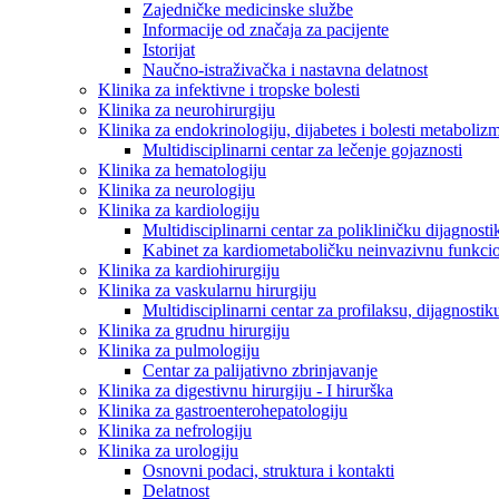
Zajedničke medicinske službe
Informacije od značaja za pacijente
Istorijat
Naučno-istraživačka i nastavna delatnost
Klinika za infektivne i tropske bolesti
Klinika za neurohirurgiju
Klinika za endokrinologiju, dijabetes i bolesti metaboliz
Multidisciplinarni centar za lečenje gojaznosti
Klinika za hematologiju
Klinika za neurologiju
Klinika za kardiologiju
Multidisciplinarni centar za polikliničku dijagnosti
Kabinet za kardiometaboličku neinvazivnu funkcio
Klinika za kardiohirurgiju
Klinika za vaskularnu hirurgiju
Multidisciplinarni centar za profilaksu, dijagnostik
Klinika za grudnu hirurgiju
Klinika za pulmologiju
Centar za palijativno zbrinjavanje
Klinika za digestivnu hirurgiju - I hirurška
Klinika za gastroenterohepatologiju
Klinika za nefrologiju
Klinika za urologiju
Osnovni podaci, struktura i kontakti
Delatnost