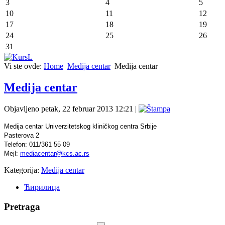
3
4
5
10
11
12
17
18
19
24
25
26
31
Vi ste ovde:
Home
Medija centar
Medija centar
Medija centar
Objavljeno petak, 22 februar 2013 12:21
|
Medija centar Univerzitetskog kliničkog centra Srbije
Pasterova 2
Telefon: 011/361 55 09
Mejl:
mediacentar@kcs.ac.rs
Kategorija:
Medija centar
Ћирилица
Pretraga