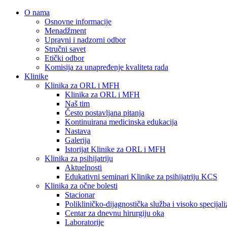
O nama
Osnovne informacije
Menadžment
Upravni i nadzorni odbor
Stručni savet
Etički odbor
Komisija za unapređenje kvaliteta rada
Klinike
Klinika za ORL i MFH
Klinika za ORL i MFH
Naš tim
Često postavljana pitanja
Kontinuirana medicinska edukacija
Nastava
Galerija
Istorijat Klinike za ORL i MFH
Klinika za psihijatriju
Aktuelnosti
Edukativni seminari Klinike za psihijatriju KCS
Klinika za očne bolesti
Stacionar
Polikliničko-dijagnostička služba i visoko specija
Centar za dnevnu hirurgiju oka
Laboratorije