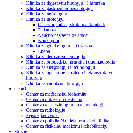
Klinika za digestivnu hirurgiju - I hirurška
Klinika za gastroenterohepatologiju
Klinika za nefrologiju
Klinika za urologiju
Osnovni podaci, struktura i kontakti
Delatnost
Naučno-nastavna delatnost
Konzilijum
Klinika za ginekologiju i akušerstvo
Ebeba
Klinika za dermatovenerologiju
Klinika za ortopedsku hirurgiju i traumatologiju
Klinika za alergologiju i imunologiju
Klinika za opekotine plastičnu i rekonstruktivnu
hirurgiju
Klinika za endokrinu hirurgiju
Centri
Centar za medicinsku biohemiju
Centar za nuklearnu medicinu
Centar za anesteziologiju i reanimatologiju
Centar za radiologiju
Pejsmejker centar
Centar za polikliničku delatnost - Poliklinika
Centar za fizikalnu medicinu i rehabilitaciju
Službe