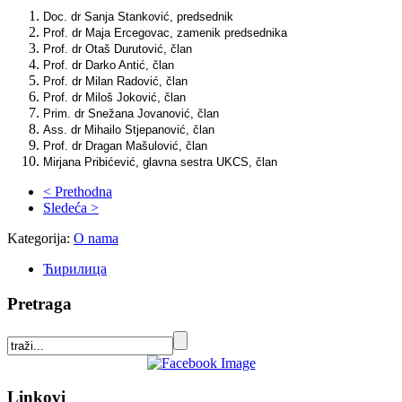
Doc. dr Sanja Stanković, predsednik
Prof. dr Maja Ercegovac, zamenik predsednika
Prof. dr Otaš Durutović, član
Prof. dr Darko Antić, član
Prof. dr Milan Radović, član
Prof. dr Miloš Joković, član
Prim. dr Snežana Jovanović, član
Ass. dr Mihailo Stjepanović, član
Prof. dr Dragan Mašulović, član
Mirjana Pribićević, glavna sestra UKCS, član
< Prethodna
Sledeća >
Kategorija:
O nama
Ћирилица
Pretraga
Linkovi