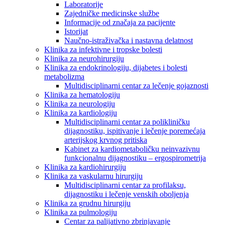
Laboratorije
Zajedničke medicinske službe
Informacije od značaja za pacijente
Istorijat
Naučno-istraživačka i nastavna delatnost
Klinika za infektivne i tropske bolesti
Klinika za neurohirurgiju
Klinika za endokrinologiju, dijabetes i bolesti
metabolizma
Multidisciplinarni centar za lečenje gojaznosti
Klinika za hematologiju
Klinika za neurologiju
Klinika za kardiologiju
Multidisciplinarni centar za polikliničku
dijagnostiku, ispitivanje i lečenje poremećaja
arterijskog krvnog pritiska
Kabinet za kardiometaboličku neinvazivnu
funkcionalnu dijagnostiku – ergospirometrija
Klinika za kardiohirurgiju
Klinika za vaskularnu hirurgiju
Multidisciplinarni centar za profilaksu,
dijagnostiku i lečenje venskih oboljenja
Klinika za grudnu hirurgiju
Klinika za pulmologiju
Centar za palijativno zbrinjavanje