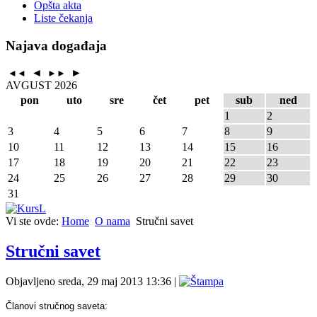
Opšta akta
Liste čekanja
Najava događaja
◄
►
◄◄
►►
AVGUST 2026
pon
uto
sre
čet
pet
sub
ned
1
2
3
4
5
6
7
8
9
10
11
12
13
14
15
16
17
18
19
20
21
22
23
24
25
26
27
28
29
30
31
Vi ste ovde:
Home
O nama
Stručni savet
Stručni savet
Objavljeno sreda, 29 maj 2013 13:36
|
Članovi stručnog saveta: