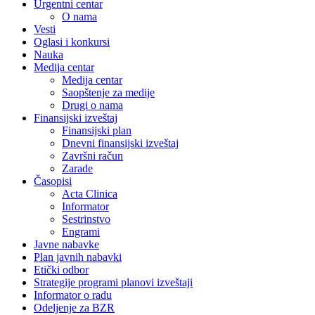
Urgentni centar
O nama
Vesti
Oglasi i konkursi
Nauka
Medija centar
Medija centar
Saopštenje za medije
Drugi o nama
Finansijski izveštaj
Finansijski plan
Dnevni finansijski izveštaj
Završni račun
Zarade
Časopisi
Acta Clinica
Informator
Sestrinstvo
Engrami
Javne nabavke
Plan javnih nabavki
Etički odbor
Strategije programi planovi izveštaji
Informator o radu
Odeljenje za BZR