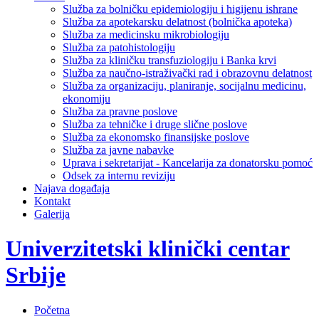
Služba za bolničku epidemiologiju i higijenu ishrane
Služba za apotekarsku delatnost (bolnička apoteka)
Služba za medicinsku mikrobiologiju
Služba za patohistologiju
Služba za kliničku transfuziologiju i Banka krvi
Služba za naučno-istraživački rad i obrazovnu delatnost
Služba za organizaciju, planiranje, socijalnu medicinu,
ekonomiju
Služba za pravne poslove
Služba za tehničke i druge slične poslove
Služba za ekonomsko finansijske poslove
Služba za javne nabavke
Uprava i sekretarijat - Kancelarija za donatorsku pomoć
Odsek za internu reviziju
Najava događaja
Kontakt
Galerija
Univerzitetski klinički centar
Srbije
Početna