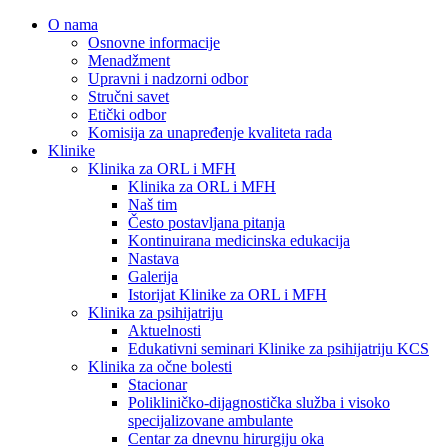
O nama
Osnovne informacije
Menadžment
Upravni i nadzorni odbor
Stručni savet
Etički odbor
Komisija za unapređenje kvaliteta rada
Klinike
Klinika za ORL i MFH
Klinika za ORL i MFH
Naš tim
Često postavljana pitanja
Kontinuirana medicinska edukacija
Nastava
Galerija
Istorijat Klinike za ORL i MFH
Klinika za psihijatriju
Aktuelnosti
Edukativni seminari Klinike za psihijatriju KCS
Klinika za očne bolesti
Stacionar
Polikliničko-dijagnostička služba i visoko
specijalizovane ambulante
Centar za dnevnu hirurgiju oka