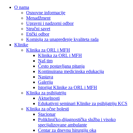
O nama
Osnovne informacije
Menadžment
Upravni i nadzorni odbor
Stručni savet
Etički odbor
Komisija za unapređenje kvaliteta rada
Klinike
Klinika za ORL i MFH
Klinika za ORL i MFH
Naš tim
Često postavljana pitanja
Kontinuirana medicinska edukacija
Nastava
Galerija
Istorijat Klinike za ORL i MFH
Klinika za psihijatriju
Aktuelnosti
Edukativni seminari Klinike za psihijatriju KCS
Klinika za očne bolesti
Stacionar
Polikliničko-dijagnostička služba i visoko
specijalizovane ambulante
Centar za dnevnu hirurgiju oka