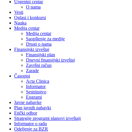
Urgentni centar
O nama
Vesti
Oglasi i konkursi
Nauka
Medija centar
Medija centar
Saopštenje za medije
Drugi o nama
Finansijski izveštaj
Finansijski plan
Dnevni finansijski izveštaj
Završni račun
Zarade
Časopisi
Acta Clinica
Informator
Sestrinstvo
Engrami
Javne nabavke
Plan javnih nabavki
Etički odbor
Strategije programi planovi izveštaji
Informator o radu
Odeljenje za BZR