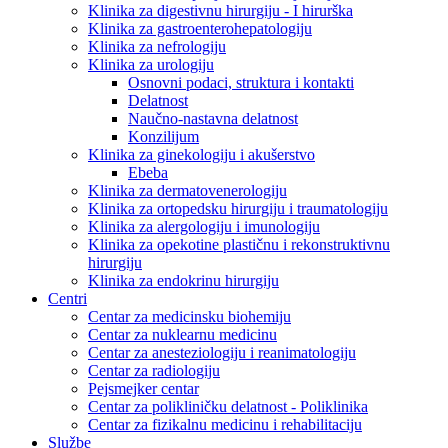
Klinika za digestivnu hirurgiju - I hirurška
Klinika za gastroenterohepatologiju
Klinika za nefrologiju
Klinika za urologiju
Osnovni podaci, struktura i kontakti
Delatnost
Naučno-nastavna delatnost
Konzilijum
Klinika za ginekologiju i akušerstvo
Ebeba
Klinika za dermatovenerologiju
Klinika za ortopedsku hirurgiju i traumatologiju
Klinika za alergologiju i imunologiju
Klinika za opekotine plastičnu i rekonstruktivnu
hirurgiju
Klinika za endokrinu hirurgiju
Centri
Centar za medicinsku biohemiju
Centar za nuklearnu medicinu
Centar za anesteziologiju i reanimatologiju
Centar za radiologiju
Pejsmejker centar
Centar za polikliničku delatnost - Poliklinika
Centar za fizikalnu medicinu i rehabilitaciju
Službe