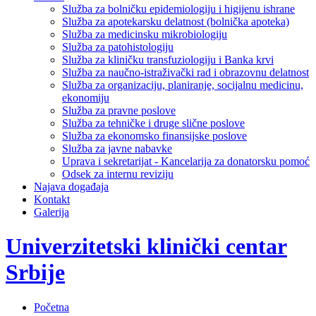
Služba za bolničku epidemiologiju i higijenu ishrane
Služba za apotekarsku delatnost (bolnička apoteka)
Služba za medicinsku mikrobiologiju
Služba za patohistologiju
Služba za kliničku transfuziologiju i Banka krvi
Služba za naučno-istraživački rad i obrazovnu delatnost
Služba za organizaciju, planiranje, socijalnu medicinu,
ekonomiju
Služba za pravne poslove
Služba za tehničke i druge slične poslove
Služba za ekonomsko finansijske poslove
Služba za javne nabavke
Uprava i sekretarijat - Kancelarija za donatorsku pomoć
Odsek za internu reviziju
Najava događaja
Kontakt
Galerija
Univerzitetski klinički centar
Srbije
Početna