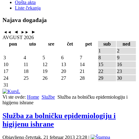
Opšta akta
Liste čekanja
Najava događaja
◄
►
◄◄
►►
AVGUST 2026
pon
uto
sre
čet
pet
sub
ned
1
2
3
4
5
6
7
8
9
10
11
12
13
14
15
16
17
18
19
20
21
22
23
24
25
26
27
28
29
30
31
Vi ste ovde:
Home
Službe
Služba za bolničku epidemiologiju i
higijenu ishrane
Služba za bolničku epidemiologiju i
higijenu ishrane
Objavljeno četvrtak, 21 februar 2013 23:28
|