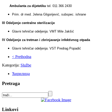
Ambulanta za dijetetiku
tel. 011 366 2430
Prim. dr med. Jelena Gligorijević, subspec. ishrane
III Odeljenje centralne sterilizacije
Glavni tehničar odeljenja: VMT Mile Jakšić
IV Odeljenje za tretman i zbrinjavanje infektivnog otpada
Glavni tehničar odeljenja: VST Predrag Popadić
< Prethodna
Kategorija:
Službe
Ћирилица
Pretraga
Linkovi