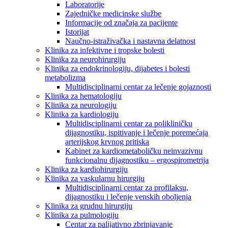
Laboratorije
Zajedničke medicinske službe
Informacije od značaja za pacijente
Istorijat
Naučno-istraživačka i nastavna delatnost
Klinika za infektivne i tropske bolesti
Klinika za neurohirurgiju
Klinika za endokrinologiju, dijabetes i bolesti
metabolizma
Multidisciplinarni centar za lečenje gojaznosti
Klinika za hematologiju
Klinika za neurologiju
Klinika za kardiologiju
Multidisciplinarni centar za polikliničku
dijagnostiku, ispitivanje i lečenje poremećaja
arterijskog krvnog pritiska
Kabinet za kardiometaboličku neinvazivnu
funkcionalnu dijagnostiku – ergospirometrija
Klinika za kardiohirurgiju
Klinika za vaskularnu hirurgiju
Multidisciplinarni centar za profilaksu,
dijagnostiku i lečenje venskih oboljenja
Klinika za grudnu hirurgiju
Klinika za pulmologiju
Centar za palijativno zbrinjavanje