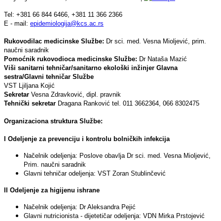
Tel: +381 66 844 6466, +381 11 366 2366
E - mail:
epidemiologija@kcs.ac.rs
Rukovodilac medicinske Službe:
Dr sci. med. Vesna Mioljević, prim.
naučni saradnik
Pomoćnik rukovodioca medicinske Službe:
Dr Nataša Mazić
Viši sanitarni tehničar/sanitarno ekološki inžinjer Glavna
sestra/Glavni tehničar Službe
VST Ljiljana Kojić
Sekretar
Vesna Zdravković, dipl. pravnik
Tehnički sekretar
Dragana Ranković tel. 011 3662364, 066 8302475
Organizaciona struktura Službe:
I Odeljenje za prevenciju i kontrolu bolničkih infekcija
Načelnik odeljenja: Poslove obavlja Dr sci. med. Vesna Mioljević,
Prim. naučni saradnik
Glavni tehničar odeljenja: VST Zoran Stublinčević
II Odeljenje za higijenu ishrane
Načelnik odeljenja: Dr Aleksandra Pejić
Glavni nutricionista - dijetetičar odeljenja: VDN Mirka Prstojević