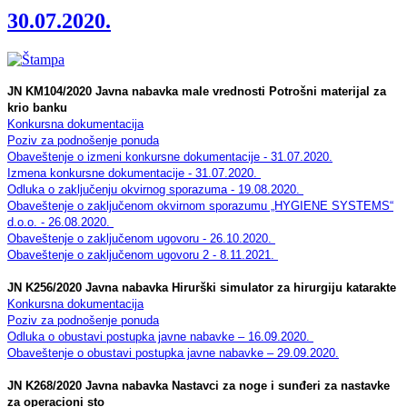
30.07.2020.
JN KM104/2020 Javna nabavka male vrednosti Potrošni materijal za
krio banku
Konkursna dokumentacija
Poziv za podnošenje ponuda
Obaveštenje o izmeni konkursne dokumentacije - 31.07.2020.
Izmena konkursne dokumentacije - 31.07.2020.
Odluka o zaključenju okvirnog sporazuma - 19.08.2020.
Obaveštenje o zaključenom okvirnom sporazumu „HYGIENE SYSTEMS“
d.o.o. - 26.08.2020.
Obaveštenje o zaključenom ugovoru - 26.10.2020.
Obaveštenje o zaključenom ugovoru 2 - 8.11.2021.
JN K256/2020 Javna nabavka Hirurški simulator za hirurgiju katarakte
Konkursna dokumentacija
Poziv za podnošenje ponuda
Odluka o obustavi postupka javne nabavke – 16.09.2020.
Obaveštenje o obustavi postupka javne nabavke – 29.09.2020.
JN K268/2020 Javna nabavka Nastavci za noge i sunđeri za nastavke
za operacioni sto