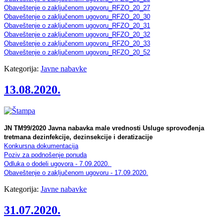
Obaveštenje o zaključenom ugovoru_RFZO_20_27
Obaveštenje o zaključenom ugovoru_RFZO_20_30
Obaveštenje o zaključenom ugovoru_RFZO_20_31
Obaveštenje o zaključenom ugovoru_RFZO_20_32
Obaveštenje o zaključenom ugovoru_RFZO_20_33
Obaveštenje o zaključenom ugovoru_RFZO_20_52
Kategorija:
Javne nabavke
13.08.2020.
JN TM99/2020 Javna nabavka male vrednosti Usluge sprovođenja
tretmana dezinfekcije, dezinsekcije i deratizacije
Konkursna dokumentacija
Poziv za podnošenje ponuda
Odluka o dodeli ugovora - 7.09.2020.
Obaveštenje o zaključenom ugovoru - 17.09.2020.
Kategorija:
Javne nabavke
31.07.2020.