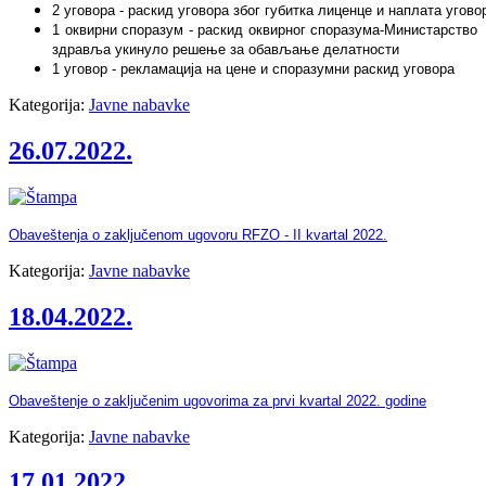
2 уговора - раскид уговора због губитка лиценце и наплата угово
1 оквирни споразум - раскид оквирног споразума-Министарство
здравља укинуло решење за обављање делатности
1 уговор - рекламација на цене и споразумни раскид уговора
Kategorija:
Javne nabavke
26.07.2022.
Obaveštenja o zaključenom ugovoru RFZO - II kvartal 2022.
Kategorija:
Javne nabavke
18.04.2022.
Obaveštenje o zaklјučenim ugovorima za prvi kvartal 2022. godine
Kategorija:
Javne nabavke
17.01.2022.