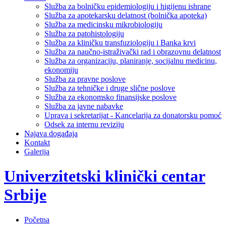
Služba za bolničku epidemiologiju i higijenu ishrane
Služba za apotekarsku delatnost (bolnička apoteka)
Služba za medicinsku mikrobiologiju
Služba za patohistologiju
Služba za kliničku transfuziologiju i Banka krvi
Služba za naučno-istraživački rad i obrazovnu delatnost
Služba za organizaciju, planiranje, socijalnu medicinu,
ekonomiju
Služba za pravne poslove
Služba za tehničke i druge slične poslove
Služba za ekonomsko finansijske poslove
Služba za javne nabavke
Uprava i sekretarijat - Kancelarija za donatorsku pomoć
Odsek za internu reviziju
Najava događaja
Kontakt
Galerija
Univerzitetski klinički centar
Srbije
Početna