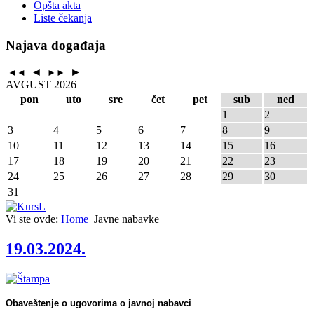
Opšta akta
Liste čekanja
Najava događaja
◄
►
◄◄
►►
AVGUST 2026
pon
uto
sre
čet
pet
sub
ned
1
2
3
4
5
6
7
8
9
10
11
12
13
14
15
16
17
18
19
20
21
22
23
24
25
26
27
28
29
30
31
Vi ste ovde:
Home
Javne nabavke
19.03.2024.
Obaveštenje o ugovorima o javnoj nabavci