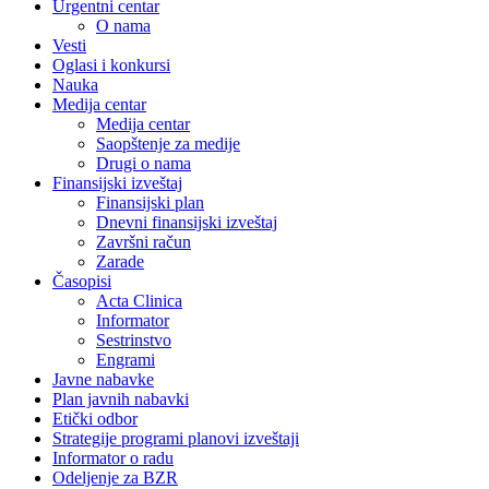
Urgentni centar
O nama
Vesti
Oglasi i konkursi
Nauka
Medija centar
Medija centar
Saopštenje za medije
Drugi o nama
Finansijski izveštaj
Finansijski plan
Dnevni finansijski izveštaj
Završni račun
Zarade
Časopisi
Acta Clinica
Informator
Sestrinstvo
Engrami
Javne nabavke
Plan javnih nabavki
Etički odbor
Strategije programi planovi izveštaji
Informator o radu
Odeljenje za BZR