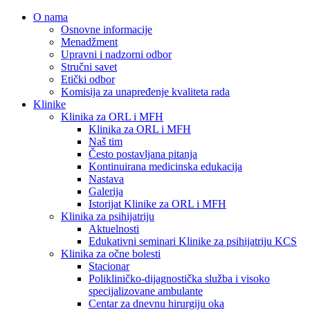
O nama
Osnovne informacije
Menadžment
Upravni i nadzorni odbor
Stručni savet
Etički odbor
Komisija za unapređenje kvaliteta rada
Klinike
Klinika za ORL i MFH
Klinika za ORL i MFH
Naš tim
Često postavljana pitanja
Kontinuirana medicinska edukacija
Nastava
Galerija
Istorijat Klinike za ORL i MFH
Klinika za psihijatriju
Aktuelnosti
Edukativni seminari Klinike za psihijatriju KCS
Klinika za očne bolesti
Stacionar
Polikliničko-dijagnostička služba i visoko
specijalizovane ambulante
Centar za dnevnu hirurgiju oka