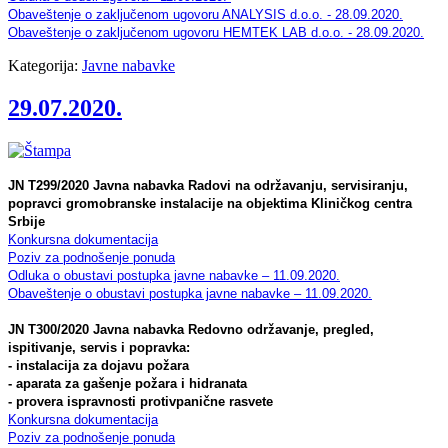
Obaveštenje o zaključenom ugovoru ANALYSIS d.o.o. - 28.09.2020.
Obaveštenje o zaključenom ugovoru HEMTEK LAB d.o.o. - 28.09.2020.
Kategorija:
Javne nabavke
29.07.2020.
JN T299/2020 Javna nabavka Radovi na održavanju, servisiranju,
popravci gromobranske instalacije na objektima Kliničkog centra
Srbije
Konkursna dokumentacija
Poziv za podnošenje ponuda
Odluka o obustavi postupka javne nabavke – 11.09.2020.
Obaveštenje o obustavi postupka javne nabavke – 11.09.2020.
JN T300/2020 Javna nabavka Redovno održavanje, pregled,
ispitivanje, servis i popravka:
- instalacija za dojavu požara
- aparata za gašenje požara i hidranata
- provera ispravnosti protivpanične rasvete
Konkursna dokumentacija
Poziv za podnošenje ponuda