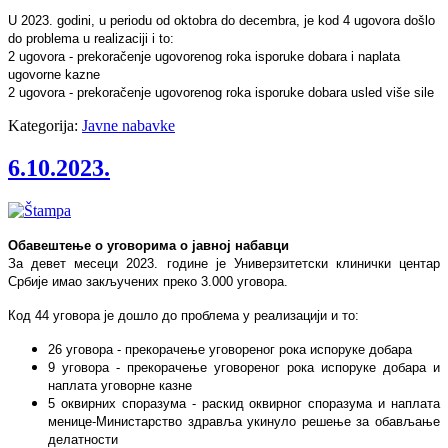
U 2023. godini, u periodu od oktobra do decembra, je kod 4 ugovora došlo
do problema u realizaciji i to:
2 ugovora - prekoračenje ugovorenog roka isporuke dobara i naplata
ugovorne kazne
2 ugovora - prekoračenje ugovorenog roka isporuke dobara usled više sile
Kategorija:
Javne nabavke
6.10.2023.
Обавештење о уговорима о јавној набавци
За девет месеци 2023. године је Универзитетски клинички центар
Србије имао закључених преко 3.000 уговора.
Код 44 уговора је дошло до проблема у реализацији и то:
26 уговора - прекорачење уговореног рока испоруке добара
9 уговора - прекорачење уговореног рока испоруке добара и
наплата уговорне казне
5 оквирних споразума - раскид оквирног споразума и наплата
менице-Министарство здравља укинуло решење за обављање
делатности