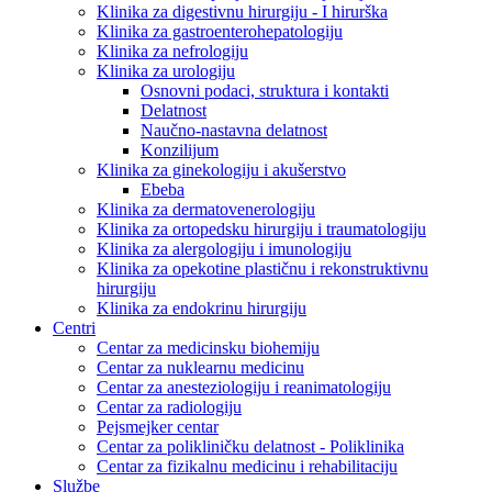
Klinika za digestivnu hirurgiju - I hirurška
Klinika za gastroenterohepatologiju
Klinika za nefrologiju
Klinika za urologiju
Osnovni podaci, struktura i kontakti
Delatnost
Naučno-nastavna delatnost
Konzilijum
Klinika za ginekologiju i akušerstvo
Ebeba
Klinika za dermatovenerologiju
Klinika za ortopedsku hirurgiju i traumatologiju
Klinika za alergologiju i imunologiju
Klinika za opekotine plastičnu i rekonstruktivnu
hirurgiju
Klinika za endokrinu hirurgiju
Centri
Centar za medicinsku biohemiju
Centar za nuklearnu medicinu
Centar za anesteziologiju i reanimatologiju
Centar za radiologiju
Pejsmejker centar
Centar za polikliničku delatnost - Poliklinika
Centar za fizikalnu medicinu i rehabilitaciju
Službe