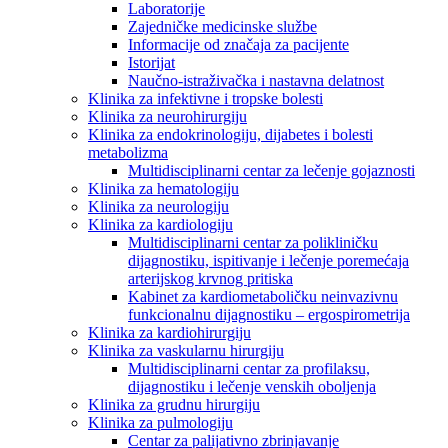
Laboratorije
Zajedničke medicinske službe
Informacije od značaja za pacijente
Istorijat
Naučno-istraživačka i nastavna delatnost
Klinika za infektivne i tropske bolesti
Klinika za neurohirurgiju
Klinika za endokrinologiju, dijabetes i bolesti
metabolizma
Multidisciplinarni centar za lečenje gojaznosti
Klinika za hematologiju
Klinika za neurologiju
Klinika za kardiologiju
Multidisciplinarni centar za polikliničku
dijagnostiku, ispitivanje i lečenje poremećaja
arterijskog krvnog pritiska
Kabinet za kardiometaboličku neinvazivnu
funkcionalnu dijagnostiku – ergospirometrija
Klinika za kardiohirurgiju
Klinika za vaskularnu hirurgiju
Multidisciplinarni centar za profilaksu,
dijagnostiku i lečenje venskih oboljenja
Klinika za grudnu hirurgiju
Klinika za pulmologiju
Centar za palijativno zbrinjavanje