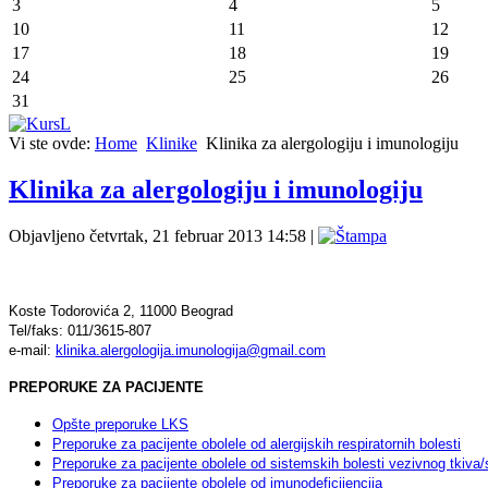
3
4
5
10
11
12
17
18
19
24
25
26
31
Vi ste ovde:
Home
Klinike
Klinika za alergologiju i imunologiju
Klinika za alergologiju i imunologiju
Objavljeno četvrtak, 21 februar 2013 14:58
|
Koste Todorovića 2, 11000 Beograd
Tel/faks: 011/3615-807
e-mail:
klinika.alergologija.imunologija@gmail.com
PREPORUKE ZA PACIJENTE
Opšte preporuke LKS
Preporuke za pacijente obolele od alergijskih respiratornih bolesti
Preporuke za pacijente obolele od sistemskih bolesti vezivnog tkiva/s
Preporuke za pacijente obolele od imunodeficijencija