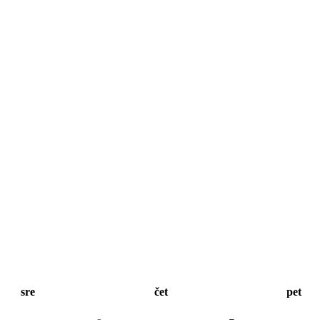
sre
čet
pet