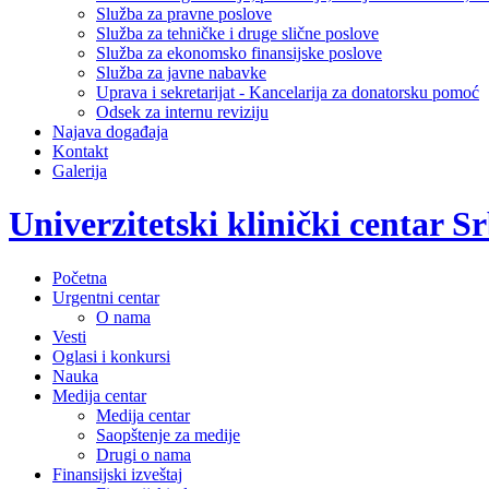
Služba za pravne poslove
Služba za tehničke i druge slične poslove
Služba za ekonomsko finansijske poslove
Služba za javne nabavke
Uprava i sekretarijat - Kancelarija za donatorsku pomoć
Odsek za internu reviziju
Najava događaja
Kontakt
Galerija
Univerzitetski klinički centar Sr
Početna
Urgentni centar
O nama
Vesti
Oglasi i konkursi
Nauka
Medija centar
Medija centar
Saopštenje za medije
Drugi o nama
Finansijski izveštaj