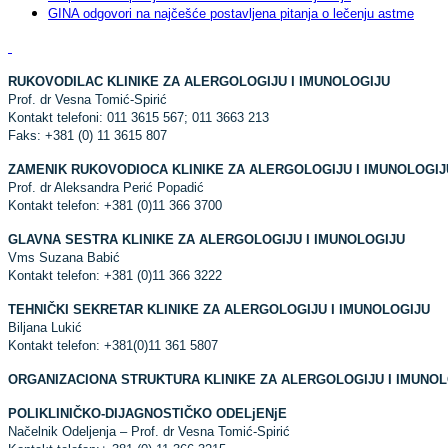
GINA odgovori na najčešće postavljena pitanja o lečenju astme
RUKOVODILAC KLINIKE ZA ALERGOLOGIJU I IMUNOLOGIJU
Prof. dr Vesna Tomić-Spirić
Kontakt telefoni: 011 3615 567; 011 3663 213
Faks: +381 (0) 11 3615 807
ZAMENIK RUKOVODIOCA KLINIKE ZA ALERGOLOGIJU I IMUNOLOGIJ
Prof. dr Aleksandra Perić Popadić
Kontakt telefon: +381 (0)11 366 3700
GLAVNA SESTRA KLINIKE ZA ALERGOLOGIJU I IMUNOLOGIJU
Vms Suzana Babić
Kontakt telefon: +381 (0)11 366 3222
TEHNIČKI SEKRETAR KLINIKE ZA ALERGOLOGIJU I IMUNOLOGIJU
Biljana Lukić
Kontakt telefon: +381(0)11 361 5807
ORGANIZACIONA STRUKTURA
KLINIKE ZA ALERGOLOGIJU I IMUNO
POLIKLINIČKO-DIJAGNOSTIČKO ODELjENјE
Načelnik Odelјenja – Prof. dr Vesna Tomić-Spirić