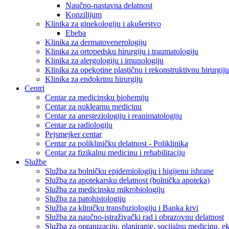
Naučno-nastavna delatnost
Konzilijum
Klinika za ginekologiju i akušerstvo
Ebeba
Klinika za dermatovenerologiju
Klinika za ortopedsku hirurgiju i traumatologiju
Klinika za alergologiju i imunologiju
Klinika za opekotine plastičnu i rekonstruktivnu hirurgiju
Klinika za endokrinu hirurgiju
Centri
Centar za medicinsku biohemiju
Centar za nuklearnu medicinu
Centar za anesteziologiju i reanimatologiju
Centar za radiologiju
Pejsmejker centar
Centar za polikliničku delatnost - Poliklinika
Centar za fizikalnu medicinu i rehabilitaciju
Službe
Služba za bolničku epidemiologiju i higijenu ishrane
Služba za apotekarsku delatnost (bolnička apoteka)
Služba za medicinsku mikrobiologiju
Služba za patohistologiju
Služba za kliničku transfuziologiju i Banka krvi
Služba za naučno-istraživački rad i obrazovnu delatnost
Služba za organizaciju, planiranje, socijalnu medicinu, 