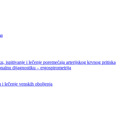
ma
ku, ispitivanje i lečenje poremećaja arterijskog krvnog pritiska
nalnu dijagnostiku – ergospirometrija
u i lečenje venskih oboljenja