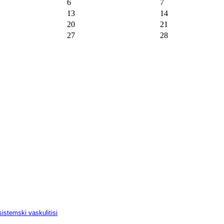
6
7
13
14
20
21
27
28
istemski vaskulitisi