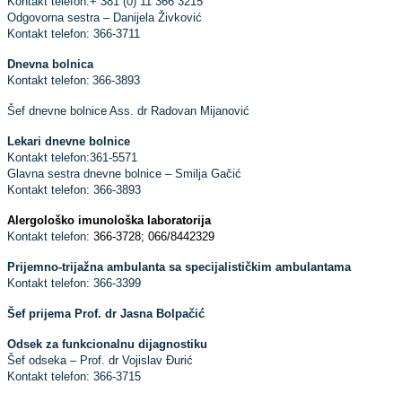
Kontakt telefon:
+ 381 (0) 11 366 3215
Odgovorna sestra – Danijela Živković
Kontakt telefon: 366-3711
Dnevna bolnica
Kontakt telefon:
366-3893
Šef dnevne bolnice Ass. dr Radovan Mijanović
Lekari dnevne bolnice
Kontakt telefon:361-5571
Glavna sestra dnevne bolnice – Smilјa Gačić
Kontakt telefon: 366-3893
Alergološko imunološka laboratorija
Kontakt telefon:
366-3728; 066/8442329
Prijemno-trijažna ambulanta sa specijalističkim ambulantama
Kontakt telefon: 366-3399
Šef prijema Prof. dr Jasna Bolpačić
Odsek za funkcionalnu dijagnostiku
Šef odseka – Prof. dr Vojislav Đurić
Kontakt telefon: 366-3715