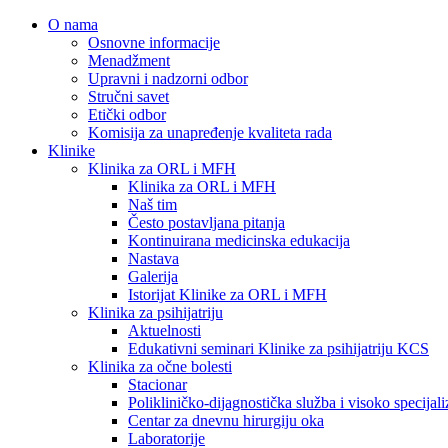
O nama
Osnovne informacije
Menadžment
Upravni i nadzorni odbor
Stručni savet
Etički odbor
Komisija za unapređenje kvaliteta rada
Klinike
Klinika za ORL i MFH
Klinika za ORL i MFH
Naš tim
Često postavljana pitanja
Kontinuirana medicinska edukacija
Nastava
Galerija
Istorijat Klinike za ORL i MFH
Klinika za psihijatriju
Aktuelnosti
Edukativni seminari Klinike za psihijatriju KCS
Klinika za očne bolesti
Stacionar
Polikliničko-dijagnostička služba i visoko specija
Centar za dnevnu hirurgiju oka
Laboratorije