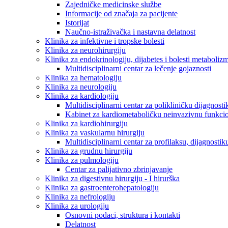
Zajedničke medicinske službe
Informacije od značaja za pacijente
Istorijat
Naučno-istraživačka i nastavna delatnost
Klinika za infektivne i tropske bolesti
Klinika za neurohirurgiju
Klinika za endokrinologiju, dijabetes i bolesti metaboliz
Multidisciplinarni centar za lečenje gojaznosti
Klinika za hematologiju
Klinika za neurologiju
Klinika za kardiologiju
Multidisciplinarni centar za polikliničku dijagnosti
Kabinet za kardiometaboličku neinvazivnu funkcio
Klinika za kardiohirurgiju
Klinika za vaskularnu hirurgiju
Multidisciplinarni centar za profilaksu, dijagnostik
Klinika za grudnu hirurgiju
Klinika za pulmologiju
Centar za palijativno zbrinjavanje
Klinika za digestivnu hirurgiju - I hirurška
Klinika za gastroenterohepatologiju
Klinika za nefrologiju
Klinika za urologiju
Osnovni podaci, struktura i kontakti
Delatnost