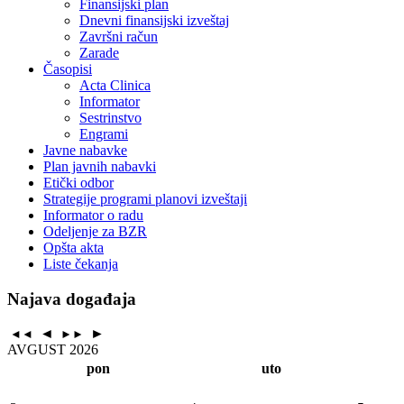
Finansijski plan
Dnevni finansijski izveštaj
Završni račun
Zarade
Časopisi
Acta Clinica
Informator
Sestrinstvo
Engrami
Javne nabavke
Plan javnih nabavki
Etički odbor
Strategije programi planovi izveštaji
Informator o radu
Odeljenje za BZR
Opšta akta
Liste čekanja
Najava događaja
◄
►
◄◄
►►
AVGUST 2026
pon
uto