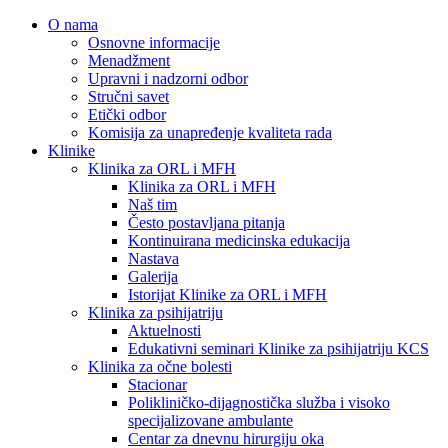
O nama
Osnovne informacije
Menadžment
Upravni i nadzorni odbor
Stručni savet
Etički odbor
Komisija za unapređenje kvaliteta rada
Klinike
Klinika za ORL i MFH
Klinika za ORL i MFH
Naš tim
Često postavljana pitanja
Kontinuirana medicinska edukacija
Nastava
Galerija
Istorijat Klinike za ORL i MFH
Klinika za psihijatriju
Aktuelnosti
Edukativni seminari Klinike za psihijatriju KCS
Klinika za očne bolesti
Stacionar
Polikliničko-dijagnostička služba i visoko
specijalizovane ambulante
Centar za dnevnu hirurgiju oka