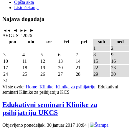
Opšta akta
Liste čekanja
Najava događaja
◄
►
◄◄
►►
AVGUST 2026
pon
uto
sre
čet
pet
sub
ned
1
2
3
4
5
6
7
8
9
10
11
12
13
14
15
16
17
18
19
20
21
22
23
24
25
26
27
28
29
30
31
Vi ste ovde:
Home
Klinike
Klinika za psihijatriju
Edukativni
seminari Klinike za psihijatriju KCS
Edukativni seminari Klinike za
psihijatriju UKCS
Objavljeno ponedeljak, 30 januar 2017 10:04
|