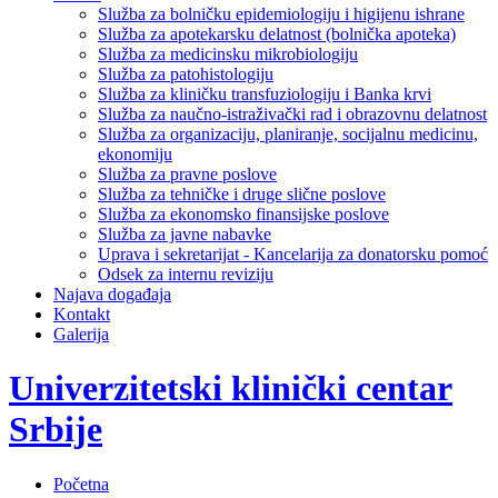
Služba za bolničku epidemiologiju i higijenu ishrane
Služba za apotekarsku delatnost (bolnička apoteka)
Služba za medicinsku mikrobiologiju
Služba za patohistologiju
Služba za kliničku transfuziologiju i Banka krvi
Služba za naučno-istraživački rad i obrazovnu delatnost
Služba za organizaciju, planiranje, socijalnu medicinu,
ekonomiju
Služba za pravne poslove
Služba za tehničke i druge slične poslove
Služba za ekonomsko finansijske poslove
Služba za javne nabavke
Uprava i sekretarijat - Kancelarija za donatorsku pomoć
Odsek za internu reviziju
Najava događaja
Kontakt
Galerija
Univerzitetski klinički centar
Srbije
Početna