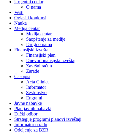
Urgentni centar
O nama
Vesti
Oglasi i konkursi
Nauka
Medija centar
Medija centar
Saopštenje za medije
Drugi o nama
Finansijski izveštaj
Finansijski plan
Dnevni finansijski izveštaj
Završni račun
Zarade
Časopisi
Acta Clinica
Informator
Sestrinstvo
Engrami
Javne nabavke
Plan javnih nabavki
Etički odbor
Strategije programi planovi izveštaji
Informator o radu
Odeljenje za BZR