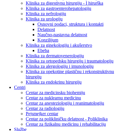
Klinika za digestivnu hirurgiju - I hirurška
Klinika za gastroenterohepatologiju
Klinika za nefrologiju
Klinika za urologiju
Osnovni podaci, struktura i kontakti
Delatnost
Naučno-nastavna delatnost
Konzilijum
Klinika za ginekologiju i akušerstvo
Ebeba
Klinika za dermatovenerologiju
Klinika za ortopedsku hirurgiju i traumatologiju
Klinika za alergologiju i imunologiju
Klinika za opekotine plastičnu i rekonstruktivnu
hirurgiju
Klinika za endokrinu hirurgiju
Centri
Centar za medicinsku biohemiju
Centar za nuklearnu medicinu
Centar za anesteziologiju i reanimatologiju
Centar za radiologiju
Pejsmejker centar
Centar za polikliničku delatnost - Poliklinika
Centar za fizikalnu medicinu i rehabilitaciju
Službe