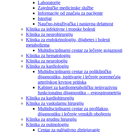
Laboratorije
Zajedničke medicinske službe
Informacije od značaja za pacijente
Istorijat
Naučno-istraživačka i nastavna delatnost
Klinika za infektivne i tropske bolesti
Klinika za neurohirurgiju
Klinika za endokrinologiju, dijabetes i bolesti
metabolizma
Multidisciplinarni centar za lečenje gojaznosti
Klinika za hematologiju
Klinika za neurologiju
Klinika za kardiologiju
Multidisciplinarni centar za polikliničku
dijagnostiku, ispitivanje i lečenje poremećaja
arterijskog krvnog pritiska
Kabinet za kardiometaboličku neinvazivnu
funkcionalnu dijagnostiku – ergospirometrija
Klinika za kardiohirurgiju
Klinika za vaskularnu hirurgiju
Multidisciplinarni centar za profilaksu,
dijagnostiku i lečenje venskih oboljenja
Klinika za grudnu hirurgiju
Klinika za pulmologiju
Centar za palijativno zbrinjavanje