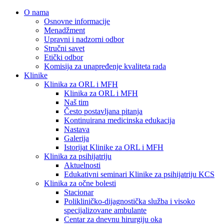
O nama
Osnovne informacije
Menadžment
Upravni i nadzorni odbor
Stručni savet
Etički odbor
Komisija za unapređenje kvaliteta rada
Klinike
Klinika za ORL i MFH
Klinika za ORL i MFH
Naš tim
Često postavljana pitanja
Kontinuirana medicinska edukacija
Nastava
Galerija
Istorijat Klinike za ORL i MFH
Klinika za psihijatriju
Aktuelnosti
Edukativni seminari Klinike za psihijatriju KCS
Klinika za očne bolesti
Stacionar
Polikliničko-dijagnostička služba i visoko
specijalizovane ambulante
Centar za dnevnu hirurgiju oka