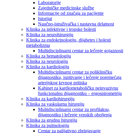
Laboratorije
Zajedničke medicinske službe
Informacije od značaja za pacijente
Istorijat
Naučno-istraživačka i nastavna delatnost
Klinika za infektivne i tropske bolesti
Klinika za neurohirurgiju
Klinika za endokrinologiju, dijabetes i bolesti
metabolizma
Multidisciplinarni centar za lečenje gojaznosti
Klinika za hematologiju
Klinika za neurologiju
Klinika za kardiologiju
Multidisciplinarni centar za polikliničku
dijagnostiku, ispitivanje i lečenje poremećaja
arterijskog krvnog pritiska
Kabinet za kardiometaboličku neinvazivnu
funkcionalnu dijagnostiku – ergospirometrija
Klinika za kardiohirurgiju
Klinika za vaskularnu hirurgiju
Multidisciplinarni centar za profilaksu,
dijagnostiku i lečenje venskih oboljenja
Klinika za grudnu hirurgiju
Klinika za pulmologiju
Centar za palijativno zbrinjavanje