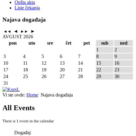
Opšta akta
Liste čekanja
Najava događaja
◄
►
◄◄
►►
AVGUST 2026
pon
uto
sre
čet
pet
sub
ned
1
2
3
4
5
6
7
8
9
10
11
12
13
14
15
16
17
18
19
20
21
22
23
24
25
26
27
28
29
30
31
Vi ste ovde:
Home
Najava događaja
All Events
There is 1 event in the calendar
Događaj