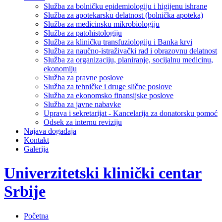
Služba za bolničku epidemiologiju i higijenu ishrane
Služba za apotekarsku delatnost (bolnička apoteka)
Služba za medicinsku mikrobiologiju
Služba za patohistologiju
Služba za kliničku transfuziologiju i Banka krvi
Služba za naučno-istraživački rad i obrazovnu delatnost
Služba za organizaciju, planiranje, socijalnu medicinu,
ekonomiju
Služba za pravne poslove
Služba za tehničke i druge slične poslove
Služba za ekonomsko finansijske poslove
Služba za javne nabavke
Uprava i sekretarijat - Kancelarija za donatorsku pomoć
Odsek za internu reviziju
Najava događaja
Kontakt
Galerija
Univerzitetski klinički centar
Srbije
Početna