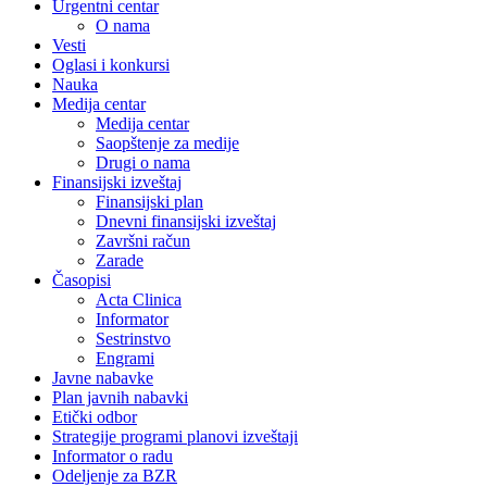
Urgentni centar
O nama
Vesti
Oglasi i konkursi
Nauka
Medija centar
Medija centar
Saopštenje za medije
Drugi o nama
Finansijski izveštaj
Finansijski plan
Dnevni finansijski izveštaj
Završni račun
Zarade
Časopisi
Acta Clinica
Informator
Sestrinstvo
Engrami
Javne nabavke
Plan javnih nabavki
Etički odbor
Strategije programi planovi izveštaji
Informator o radu
Odeljenje za BZR