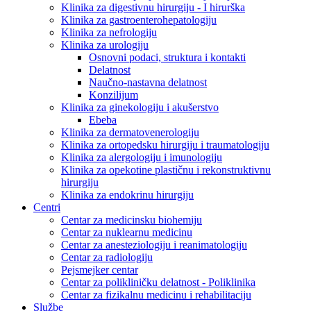
Klinika za digestivnu hirurgiju - I hirurška
Klinika za gastroenterohepatologiju
Klinika za nefrologiju
Klinika za urologiju
Osnovni podaci, struktura i kontakti
Delatnost
Naučno-nastavna delatnost
Konzilijum
Klinika za ginekologiju i akušerstvo
Ebeba
Klinika za dermatovenerologiju
Klinika za ortopedsku hirurgiju i traumatologiju
Klinika za alergologiju i imunologiju
Klinika za opekotine plastičnu i rekonstruktivnu
hirurgiju
Klinika za endokrinu hirurgiju
Centri
Centar za medicinsku biohemiju
Centar za nuklearnu medicinu
Centar za anesteziologiju i reanimatologiju
Centar za radiologiju
Pejsmejker centar
Centar za polikliničku delatnost - Poliklinika
Centar za fizikalnu medicinu i rehabilitaciju
Službe