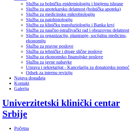
Služba za bolničku epidemiologiju i higijenu ishrane
Služba za apotekarsku delatnost (bolnička apoteka)
Služba za medicinsku mikrobiologiju
Služba za patohistologiju
Služba za kliničku transfuziologiju i Banka krvi
Služba za naučno-istraživački rad i obrazovnu delatnost
Služba za organizaciju, planiranje, socijalnu medicinu,
ekonomiju
Služba za pravne poslove
Služba za tehničke i druge slične poslove
Služba za ekonomsko finansijske poslove
Služba za javne nabavke
Uprava i sekretarijat - Kancelarija za donatorsku pomoć
Odsek za internu reviziju
Najava događaja
Kontakt
Galerija
Univerzitetski klinički centar
Srbije
Početna