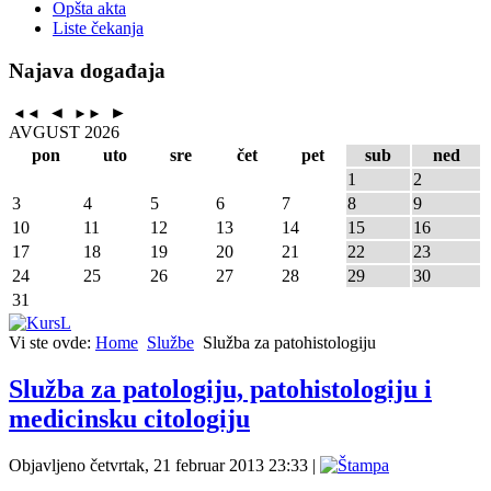
Opšta akta
Liste čekanja
Najava događaja
◄
►
◄◄
►►
AVGUST 2026
pon
uto
sre
čet
pet
sub
ned
1
2
3
4
5
6
7
8
9
10
11
12
13
14
15
16
17
18
19
20
21
22
23
24
25
26
27
28
29
30
31
Vi ste ovde:
Home
Službe
Služba za patohistologiju
Služba za patologiju, patohistologiju i
medicinsku citologiju
Objavljeno četvrtak, 21 februar 2013 23:33
|