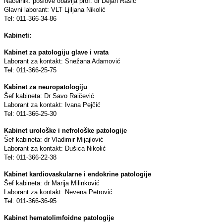
Načelnik: poslove obavlјa prof. dr Dejan Rašić
Glavni laborant: VLT Ljilјana Nikolić
Tel: 011-366-34-86
Kabineti:
Kabinet za patologiju glave i vrata
Laborant za kontakt: Snežana Adamović
Tel: 011-366-25-75
Kabinet za neuropatologiju
Šef kabineta: Dr Savo Raičević
Laborant za kontakt: Ivana Pejčić
Tel: 011-366-25-30
Kabinet urološke i nefrološke patologije
Šef kabineta: dr Vladimir Mijajlović
Laborant za kontakt: Dušica Nikolić
Tel: 011-366-22-38
Kabinet kardiovaskularne i endokrine patologije
Šef kabineta: dr Marija Milinković
Laborant za kontakt: Nevena Petrović
Tel: 011-366-36-95
Kabinet hematolimfoidne patologije