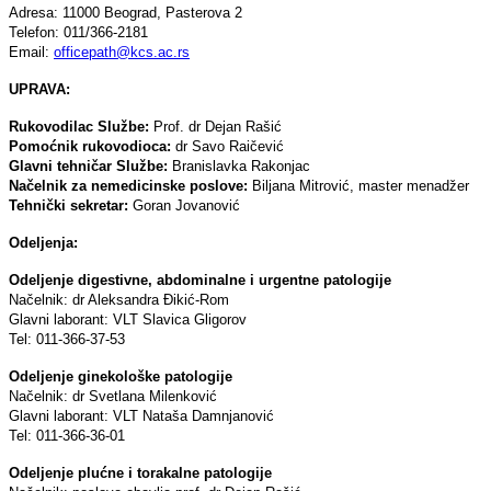
Adresa: 11000 Beograd, Pasterova 2
Telefon: 011/366-2181
Email:
officepath@kcs.ac.rs
UPRAVA:
Rukovodilac Službe:
Prof. dr Dejan Rašić
Pomoćnik rukovodioca:
dr Savo Raičević
Glavni tehničar Službe:
Branislavka Rakonjac
Načelnik za nemedicinske poslove:
Bilјana Mitrović, master menadžer
Tehnički sekretar:
Goran Jovanović
Odelјenja:
Odelјenje digestivne, abdominalne i urgentne patologije
Načelnik: dr Aleksandra Đikić-Rom
Glavni laborant: VLT Slavica Gligorov
Tel: 011-366-37-53
Odelјenje ginekološke patologije
Načelnik: dr Svetlana Milenković
Glavni laborant: VLT Nataša Damnjanović
Tel: 011-366-36-01
Odelјenje plućne i torakalne patologije