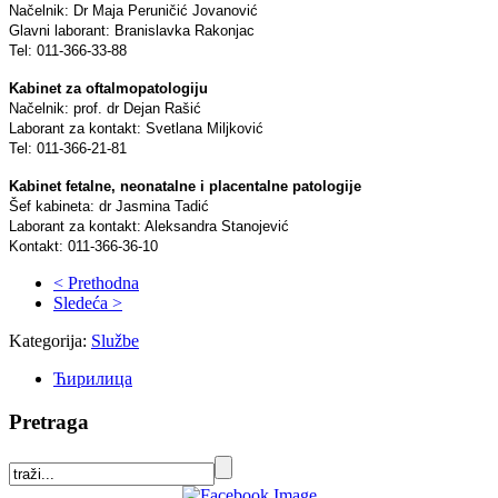
Načelnik: Dr Maja Peruničić Jovanović
Glavni laborant: Branislavka Rakonjac
Tel: 011-366-33-88
Kabinet za oftalmopatologiju
Načelnik: prof. dr Dejan Rašić
Laborant za kontakt: Svetlana Milјković
Tel: 011-366-21-81
Kabinet fetalne, neonatalne i placentalne patologije
Šef kabineta: dr Jasmina Tadić
Laborant za kontakt: Aleksandra Stanojević
Kontakt: 011-366-36-10
< Prethodna
Sledeća >
Kategorija:
Službe
Ћирилица
Pretraga