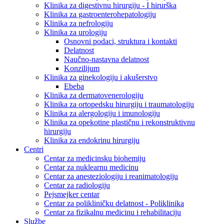
Klinika za digestivnu hirurgiju - I hirurška
Klinika za gastroenterohepatologiju
Klinika za nefrologiju
Klinika za urologiju
Osnovni podaci, struktura i kontakti
Delatnost
Naučno-nastavna delatnost
Konzilijum
Klinika za ginekologiju i akušerstvo
Ebeba
Klinika za dermatovenerologiju
Klinika za ortopedsku hirurgiju i traumatologiju
Klinika za alergologiju i imunologiju
Klinika za opekotine plastičnu i rekonstruktivnu
hirurgiju
Klinika za endokrinu hirurgiju
Centri
Centar za medicinsku biohemiju
Centar za nuklearnu medicinu
Centar za anesteziologiju i reanimatologiju
Centar za radiologiju
Pejsmejker centar
Centar za polikliničku delatnost - Poliklinika
Centar za fizikalnu medicinu i rehabilitaciju
Službe