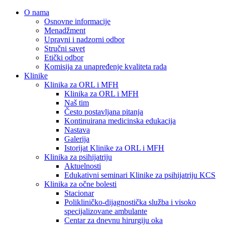
O nama
Osnovne informacije
Menadžment
Upravni i nadzorni odbor
Stručni savet
Etički odbor
Komisija za unapređenje kvaliteta rada
Klinike
Klinika za ORL i MFH
Klinika za ORL i MFH
Naš tim
Često postavljana pitanja
Kontinuirana medicinska edukacija
Nastava
Galerija
Istorijat Klinike za ORL i MFH
Klinika za psihijatriju
Aktuelnosti
Edukativni seminari Klinike za psihijatriju KCS
Klinika za očne bolesti
Stacionar
Polikliničko-dijagnostička služba i visoko
specijalizovane ambulante
Centar za dnevnu hirurgiju oka