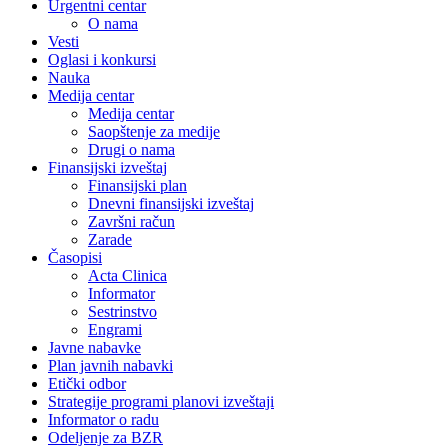
Urgentni centar
O nama
Vesti
Oglasi i konkursi
Nauka
Medija centar
Medija centar
Saopštenje za medije
Drugi o nama
Finansijski izveštaj
Finansijski plan
Dnevni finansijski izveštaj
Završni račun
Zarade
Časopisi
Acta Clinica
Informator
Sestrinstvo
Engrami
Javne nabavke
Plan javnih nabavki
Etički odbor
Strategije programi planovi izveštaji
Informator o radu
Odeljenje za BZR