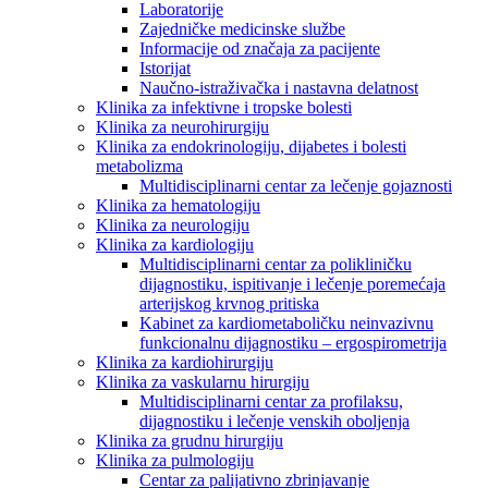
Laboratorije
Zajedničke medicinske službe
Informacije od značaja za pacijente
Istorijat
Naučno-istraživačka i nastavna delatnost
Klinika za infektivne i tropske bolesti
Klinika za neurohirurgiju
Klinika za endokrinologiju, dijabetes i bolesti
metabolizma
Multidisciplinarni centar za lečenje gojaznosti
Klinika za hematologiju
Klinika za neurologiju
Klinika za kardiologiju
Multidisciplinarni centar za polikliničku
dijagnostiku, ispitivanje i lečenje poremećaja
arterijskog krvnog pritiska
Kabinet za kardiometaboličku neinvazivnu
funkcionalnu dijagnostiku – ergospirometrija
Klinika za kardiohirurgiju
Klinika za vaskularnu hirurgiju
Multidisciplinarni centar za profilaksu,
dijagnostiku i lečenje venskih oboljenja
Klinika za grudnu hirurgiju
Klinika za pulmologiju
Centar za palijativno zbrinjavanje