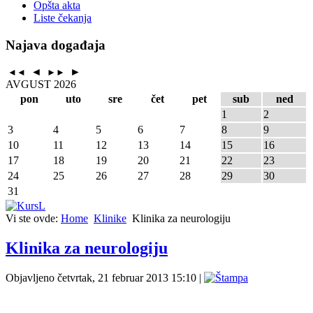
Opšta akta
Liste čekanja
Najava događaja
◄
►
◄◄
►►
AVGUST 2026
pon
uto
sre
čet
pet
sub
ned
1
2
3
4
5
6
7
8
9
10
11
12
13
14
15
16
17
18
19
20
21
22
23
24
25
26
27
28
29
30
31
Vi ste ovde:
Home
Klinike
Klinika za neurologiju
Klinika za neurologiju
Objavljeno četvrtak, 21 februar 2013 15:10
|