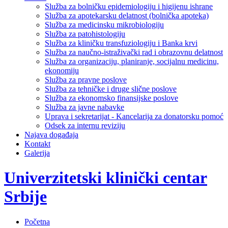
Služba za bolničku epidemiologiju i higijenu ishrane
Služba za apotekarsku delatnost (bolnička apoteka)
Služba za medicinsku mikrobiologiju
Služba za patohistologiju
Služba za kliničku transfuziologiju i Banka krvi
Služba za naučno-istraživački rad i obrazovnu delatnost
Služba za organizaciju, planiranje, socijalnu medicinu,
ekonomiju
Služba za pravne poslove
Služba za tehničke i druge slične poslove
Služba za ekonomsko finansijske poslove
Služba za javne nabavke
Uprava i sekretarijat - Kancelarija za donatorsku pomoć
Odsek za internu reviziju
Najava događaja
Kontakt
Galerija
Univerzitetski klinički centar
Srbije
Početna