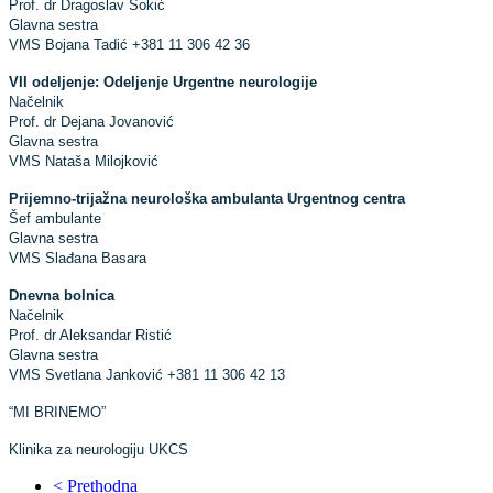
Prof. dr Dragoslav Sokić
Glavna sestra
VMS Bojana Tadić +381 11 306 42 36
VII odeljenje: Odeljenje Urgentne neurologije
Načelnik
Prof. dr Dejana Jovanović
Glavna sestra
VMS Nataša Milojković
Prijemno-trijažna neurološka ambulanta Urgentnog centra
Šef ambulante
Glavna sestra
VMS Slađana Basara
Dnevna bolnica
Načelnik
Prof. dr Aleksandar Ristić
Glavna sestra
VMS Svetlana Janković +381 11 306 42 13
“MI BRINEMO”
Klinika za neurologiju UKCS
< Prethodna