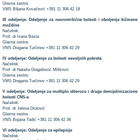
Glavna sestra:
VMS Biljana Kovačević +381 11 306 42 18
III odeljenje: Odeljenje za neuromišićne bolesti i oboljenja kičmene
moždine
Načelnik:
Prof. dr Ivana Basta
Glavna sestra:
VMS Dragana Turčinov +381 11 306 42 29
IV odeljenje: Odeljenje za bolesti nevoljnih pokreta
Načelnik:
Prof. dr Nataša Dragašević Mišković
Glavna sestra:
VMS Dragana Turčinov +381 11 306 42 29
V odeljenje: Odeljenje za multiplu sklerozu i druge demijelinizacione
bolesti CNS-a
Načelnik:
Prof. dr Jelena Drulović
Glavna sestra
VMS Bojana Tadić +381 11 306 42 36
VI odeljenje: Odeljenje za epilepsije
Načelnik: