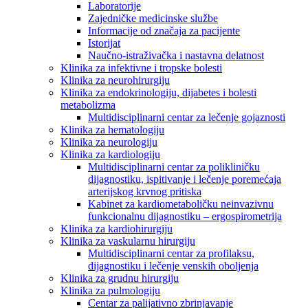
Laboratorije
Zajedničke medicinske službe
Informacije od značaja za pacijente
Istorijat
Naučno-istraživačka i nastavna delatnost
Klinika za infektivne i tropske bolesti
Klinika za neurohirurgiju
Klinika za endokrinologiju, dijabetes i bolesti
metabolizma
Multidisciplinarni centar za lečenje gojaznosti
Klinika za hematologiju
Klinika za neurologiju
Klinika za kardiologiju
Multidisciplinarni centar za polikliničku
dijagnostiku, ispitivanje i lečenje poremećaja
arterijskog krvnog pritiska
Kabinet za kardiometaboličku neinvazivnu
funkcionalnu dijagnostiku – ergospirometrija
Klinika za kardiohirurgiju
Klinika za vaskularnu hirurgiju
Multidisciplinarni centar za profilaksu,
dijagnostiku i lečenje venskih oboljenja
Klinika za grudnu hirurgiju
Klinika za pulmologiju
Centar za palijativno zbrinjavanje