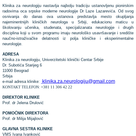
Klinika za neurologiju nastavlja najbolju tradiciju ustanovljenu pionirskim
radovima oca srpske moderne neurologije Dr Laze Lazarevića. Od svog
osnivanja do danas ova ustanova predstavlja mesto okupljanja
najeminentnijih kliničkih neurologa u Srbiji, edukacionu maticu u
školovanju učenika, studenata, specijalizanata neurologije i drugih
disciplina koji u svom programu imaju neurološko usavršavanje i središte
naučno-istraživačke delatnosti iz polja kliničke i eksperimentalne
neurologije.
ADRESA
Klinika za neurologiju, Univerzitetski klinički Centar Srbije
Dr. Subotića Starijeg 6
11000 Beograd
Srbija
klinika.za.neurologiju@gmail.com
e-mail adresa klinike:
KONTAKT TELEFON: +381 11 306 42 22
DIREKTOR KLINIKE
Prof. dr Jelena Drulović
POMOĆNIK DIREKTORA
Prof. dr Milija Mijajlović
GLAVNA SESTRA KLINIKE
VMS Ivana Ivanković