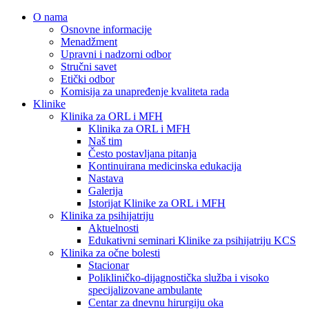
O nama
Osnovne informacije
Menadžment
Upravni i nadzorni odbor
Stručni savet
Etički odbor
Komisija za unapređenje kvaliteta rada
Klinike
Klinika za ORL i MFH
Klinika za ORL i MFH
Naš tim
Često postavljana pitanja
Kontinuirana medicinska edukacija
Nastava
Galerija
Istorijat Klinike za ORL i MFH
Klinika za psihijatriju
Aktuelnosti
Edukativni seminari Klinike za psihijatriju KCS
Klinika za očne bolesti
Stacionar
Polikliničko-dijagnostička služba i visoko
specijalizovane ambulante
Centar za dnevnu hirurgiju oka