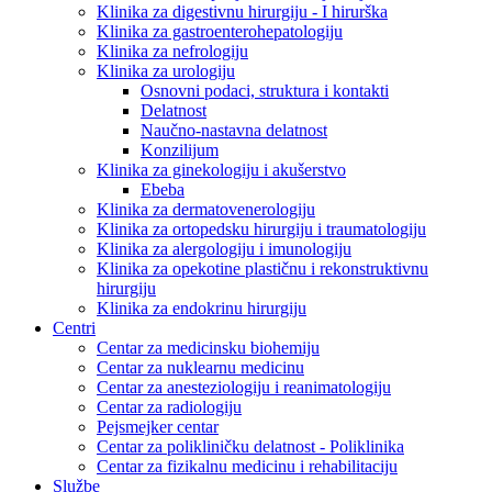
Klinika za digestivnu hirurgiju - I hirurška
Klinika za gastroenterohepatologiju
Klinika za nefrologiju
Klinika za urologiju
Osnovni podaci, struktura i kontakti
Delatnost
Naučno-nastavna delatnost
Konzilijum
Klinika za ginekologiju i akušerstvo
Ebeba
Klinika za dermatovenerologiju
Klinika za ortopedsku hirurgiju i traumatologiju
Klinika za alergologiju i imunologiju
Klinika za opekotine plastičnu i rekonstruktivnu
hirurgiju
Klinika za endokrinu hirurgiju
Centri
Centar za medicinsku biohemiju
Centar za nuklearnu medicinu
Centar za anesteziologiju i reanimatologiju
Centar za radiologiju
Pejsmejker centar
Centar za polikliničku delatnost - Poliklinika
Centar za fizikalnu medicinu i rehabilitaciju
Službe