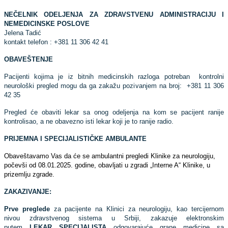
NEČELNIK ODELJENJA ZA ZDRAVSTVENU ADMINISTRACIJU I
NEMEDICINSKE POSLOVE
Jelena Tadić
kontakt telefon : +381 11 306 42 41
OBAVEŠTENJE
Pacijenti kojima je iz bitnih medicinskih razloga potreban kontrolni
neurološki pregled mogu da ga zakažu pozivanjem na broj: +381 11 306
42 35
Pregled će obaviti lekar sa onog odeljenja na kom se pacijent ranije
kontrolisao, a ne obavezno isti lekar koji je to ranije radio.
PRIJEMNA I SPECIJALISTIČKE AMBULANTE
Obaveštavamo Vas da će se ambulantni pregledi Klinike za neurologiju,
počevši od 08.01.2025. godine, obavlјati u zgradi „Interne A“ Klinike, u
prizemlјu zgrade.
ZAKAZIVANJE:
Prve preglede
za pacijente na Klinici za neurologiju, kao tercijernom
nivou zdravstvenog sistema u Srbiji, zakazuje elektronskim
putem
LEKAR SPECIJALISTA
odgovarajuće grane medicine sa