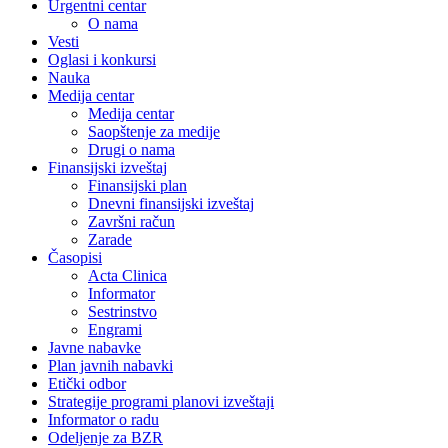
Urgentni centar
O nama
Vesti
Oglasi i konkursi
Nauka
Medija centar
Medija centar
Saopštenje za medije
Drugi o nama
Finansijski izveštaj
Finansijski plan
Dnevni finansijski izveštaj
Završni račun
Zarade
Časopisi
Acta Clinica
Informator
Sestrinstvo
Engrami
Javne nabavke
Plan javnih nabavki
Etički odbor
Strategije programi planovi izveštaji
Informator o radu
Odeljenje za BZR