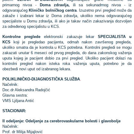
primarnog nivoa -
Doma zdravlja,
ili sa sekunadrnog nivoa - iz
odgovarajućeg
Kliničko bolničkog centra
. Izuzetno prvi pregled može da
zakaže i izabrani lekar iz Doma zdravlja, ukoliko nema odgovarajućeg
specijaliste u Domu zdravlja, ili ako je takav način zakazivanja dozvoljen
za određenog specijalistu u KCS.
Kontrolne preglede
elektronski zakazuje lekar
SPECIJALISTA u
KCS
koji je pregledao pacijenta, odmah nakon završenog pregleda,
ukoliko smatra da je kontrola u KCS potrebna. Kontrolni pregledi se mogu
zakazati unutar 6 meseci od prvog pregleda, do dana zakonskog važenja
uputa kojeg je pacijent dobio za prvi pregled. Ukoliko pacijent dolazi na
kontrolni pregled nakon isteka roka važenja uputa, potrebno je da
obezbedi novi uput od izabranog lekara.
POLIKLINIČKO-DIJAGNOSTIČKA SLUŽBA
.
Načelnik:
Doc.dr Aleksandra Radojčić
Glavna sestra:
VMS Ljiljana Antić
STACIONAR:
II odeljenje: Odeljenje za cerebrovaskularne bolesti i glavobolje
Načelnik:
Prof. dr Milija Mijajlović