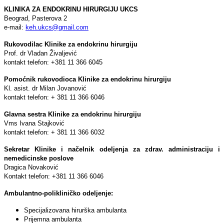
KLINIKA ZA ENDOKRINU HIRURGIJU UKCS
Beograd, Pasterova 2
e-mail:
keh.ukcs@gmail.com
Rukovodilac Klinike za endokrinu hirurgiju
Prof. dr Vladan Živalјević
kontakt telefon: +381 11 366 6045
Pomoćnik rukovodioca Klinike za endokrinu hirurgiju
Kl. asist. dr Milan Jovanović
kontakt telefon: + 381 11 366 6046
Glavna sestra Klinike za endokrinu hirurgiju
Vms Ivana Stajković
kontakt telefon: + 381 11 366 6032
Sekretar Klinike i načelnik odelјenja za zdrav. administraciju i
nemedicinske poslove
Dragica Novaković
Kontakt telefon: +381 11 366 6046
Ambulantno-polikliničko odelјenje:
Specijalizovana hirurška ambulanta
Prijemna ambulanta