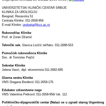
UNIVERZITETSKI KLINIČKI CENTAR SRBIJE
KLINIKA ZA UROLOGIJU
Beograd, Resavska 51
Centrala Klinike: 011-2658-956
E-mail Klinike:
urologija@kcs.ac.rs
Rukovodilac Klinike
Prof. dr Zoran Džamić
Tehnički sek.
Slavica Lisičić tel/faks: 011-2688-553
Pomoćnik rukovodioca Klinike
Doc. dr Tomislav Pejčić
Sekretar Klinike
Jelena Vasić, dipl. ekonomista 011-2682-685
Glavna sestra Klinike
VMS Dragana Đorđević 011-2659-176
Edukator zdravstvene nege
VMS Valentina Petković 011-2658-956/ lok. 112
Polikliničko-dijagnostički centar (Nalazi se u zgradi starog Urgentnog