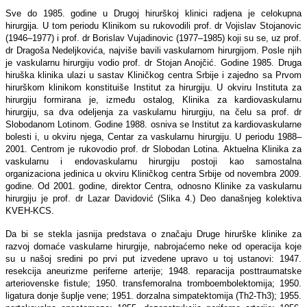
Sve do 1985. godine u Drugoj hirurškoj klinici radjena je celokupna
hirurgija. U tom periodu Klinikom su rukovodili prof. dr Vojislav Stojanovic
(1946–1977) i prof. dr Borislav Vujadinovic (1977–1985) koji su se, uz prof.
dr Dragoša Nedeljkovića, najviše bavili vaskularnom hirurgijom. Posle njih
je vaskularnu hirurgiju vodio prof. dr Stojan Anojčić. Godine 1985. Druga
hiruška klinika ulazi u sastav Kliničkog centra Srbije i zajedno sa Prvom
hirurškom klinikom konstituiše Institut za hirurgiju. U okviru Instituta za
hirurgiju formirana je, između ostalog, Klinika za kardiovaskularnu
hirurgiju, sa dva odeljenja za vaskularnu hirurgiju, na čelu sa prof. dr
Slobodanom Lotinom. Godine 1988. osniva se Institut za kardiovaskularne
bolesti i, u okviru njega, Centar za vaskularnu hirurgiju. U periodu 1988–
2001. Centrom je rukovodio prof. dr Slobodan Lotina. Aktuelna Klinika za
vaskularnu i endovaskularnu hirurgiju postoji kao samostalna
organizaciona jedinica u okviru Kliničkog centra Srbije od novembra 2009.
godine. Od 2001. godine, direktor Centra, odnosno Klinike za vaskularnu
hirurgiju je prof. dr Lazar Davidović (Slika 4.) Deo današnjeg kolektiva
KVEH-KCS.
Da bi se stekla jasnija predstava o značaju Druge hirurške klinike za
razvoj domaće vaskularne hirurgije, nabrojaćemo neke od operacija koje
su u našoj sredini po prvi put izvedene upravo u toj ustanovi: 1947.
resekcija aneurizme periferne arterije; 1948. reparacija posttraumatske
arteriovenske fistule; 1950. transfemoralna tromboembolektomija; 1950.
ligatura donje šuplje vene; 1951. dorzalna simpatektomija (Th2-Th3); 1955.