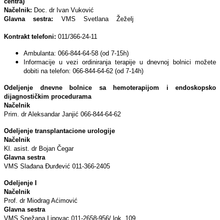
centra)
Načelnik:
Doc. dr Ivan Vuković
Glavna sestra:
VMS Svetlana Žeželj
Kontrakt telefoni:
011/366-24-11
Ambulanta: 066-844-64-58 (od 7-15h)
Informacije u vezi ordiniranja terapije u dnevnoj bolnici možete
dobiti na telefon: 066-844-64-62 (od 7-14h)
Odeljenje dnevne bolnice sa hemoterapijom i endoskopsko
dijagnostičkim procedurama
Načelnik
Prim. dr Aleksandar Janjić 066-844-64-62
Odeljenje transplantacione urologije
Načelnik
Kl. asist. dr Bojan Čegar
Glavna sestra
VMS Slađana Đurđević 011-366-2405
Odeljenje I
Načelnik
Prof. dr Miodrag Aćimović
Glavna sestra
VMS Snežana Lipovac 011-2658-956/ lok. 109