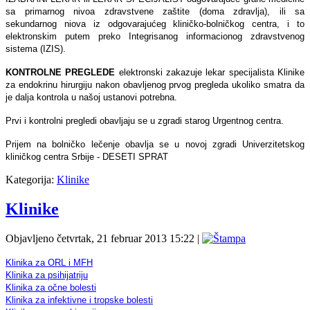
sa primarnog nivoa zdravstvene zaštite (doma zdravlјa), ili sa
sekundarnog niova iz odgovarajućeg kliničko-bolničkog centra, i to
elektronskim putem preko Integrisanog informacionog zdravstvenog
sistema (IZIS).
KONTROLNE PREGLEDE
elektronski zakazuje lekar specijalista Klinike
za endokrinu hirurgiju nakon obavlјenog prvog pregleda ukoliko smatra da
je dalјa kontrola u našoj ustanovi potrebna.
Prvi i kontrolni pregledi obavlјaju se u zgradi starog Urgentnog centra.
Prijem na bolničko lečenje obavlјa se u novoj zgradi Univerzitetskog
kliničkog centra Srbije - DESETI SPRAT
Kategorija:
Klinike
Klinike
Objavljeno četvrtak, 21 februar 2013 15:22
|
Klinika za ORL i MFH
Klinika za psihijatriju
Klinika za očne bolesti
Klinika za infektivne i tropske bolesti