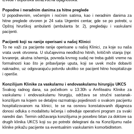
Popodne i neradnim danima za hitne preglede
U popodnevnim, večernjim i noćnim satima, kao i neradnim danima za
hitne preglede otvoren je 24 sata Urgentni centar, gde se po potrebi, u
Opštoj hirurškoj ambulanti (ambulanta br. 2), pregledaju i vaskularni
pacijenti.
Pacijenti koji su ranije operisani u našoj Klinici
To ne važi za pacijente ranije operisane u našoj Klinici, za koje su naša
vrata uvek otvorena. U slučajevima neodložno hitnih, kritičnih stanja (npr.
krvarenje, akutna ishemija, povreda krvnog suda) ne treba gubiti vreme na
formalnosti kao što je pribavljanje uputa, koji se uvek može dobaviti
naknadno, uz odgovarajuću potvrdu ukoliko se pacijent hitno hospitalizuje
i operiše.
Konzilijum Klinike za vaskularnu i endovaskularnu hirurgiju UKCS
Svakog radnog dana, sa početkom u 13:30h u Amfiteatru Klinike za
vaskularnu i endovaskularnu hirurgiju, održava se stručni sastanak-
konzilijum na kojem se detaljno razmatraju pojedinosti o svakom pacijentu
hospitalizovanom na klinici, te se na osnovu konstatovanih dijagnoza
donosi odluka o modalitetu lečenja i određuje operativni program za svaki
naredni dan. Termin održavanja konzilijuma je posebno bitan za doktore sa
drugih klinika UKCS koji su po potrebi delegirani da na Konzilijumu naše
klinike prikažu pacijente sa eventualnim vaskularnim komorbiditetom.