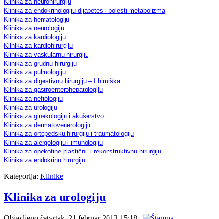
Klinika za neurohirurgiju
Klinika za endokrinologiju dijabetes i bolesti metabolizma
Klinika za hematologiju
Klinika za neurologiju
Klinika za kardiologiju
Klinika za kardiohirurgiju
Klinika za vaskularnu hirurgiju
Klinika za grudnu hirurgiju
Klinika za pulmologiju
Klinika za digestivnu hirurgiju – I hirurška
Klinika za gastroenterohepatologiju
Klinika za nefrologiju
Klinika za urologiju
Klinika za ginekologiju i akušerstvo
Klinika za dermatovenerologiju
Klinika za ortopedsku hirurgiju i traumatologiju
Klinika za alergologiju i imunologiju
Klinika za opekotine plastičnu i rekonstruktivnu hirurgiju
Klinika za endokrinu hirurgiju
Kategorija:
Klinike
Klinika za urologiju
Objavljeno četvrtak, 21 februar 2013 15:18
|