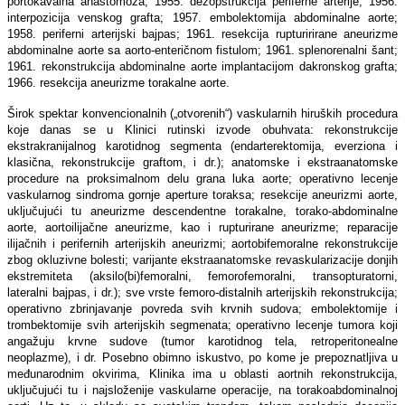
portokavalna anastomoza; 1955. dezopstrukcija periferne arterije; 1956.
interpozicija venskog grafta; 1957. embolektomija abdominalne aorte;
1958. periferni arterijski bajpas; 1961. resekcija rupturirirane aneurizme
abdominalne aorte sa aorto-enteričnom fistulom; 1961. splenorenalni šant;
1961. rekonstrukcija abdominalne aorte implantacijom dakronskog grafta;
1966. resekcija aneurizme torakalne aorte.
Širok spektar konvencionalnih („otvorenih“) vaskularnih hiruških procedura
koje danas se u Klinici rutinski izvode obuhvata: rekonstrukcije
ekstrakranijalnog karotidnog segmenta (endarterektomija, everziona i
klasična, rekonstrukcije graftom, i dr.); anatomske i ekstraanatomske
procedure na proksimalnom delu grana luka aorte; operativno lecenje
vaskularnog sindroma gornje aperture toraksa; resekcije aneurizmi aorte,
uključujući tu aneurizme descendentne torakalne, torako-abdominalne
aorte, aortoilijačne aneurizme, kao i rupturirane aneurizme; reparacije
ilijačnih i perifernih arterijskih aneurizmi; aortobifemoralne rekonstrukcije
zbog okluzivne bolesti; varijante ekstraanatomske revaskularizacije donjih
ekstremiteta (aksilo(bi)femoralni, femorofemoralni, transopturatorni,
lateralni bajpas, i dr.); sve vrste femoro-distalnih arterijskih rekonstrukcija;
operativno zbrinjavanje povreda svih krvnih sudova; embolektomije i
trombektomije svih arterijskih segmenata; operativno lecenje tumora koji
angažuju krvne sudove (tumor karotidnog tela, retroperitonealne
neoplazme), i dr. Posebno obimno iskustvo, po kome je prepoznatljiva u
međunarodnim okvirima, Klinika ima u oblasti aortnih rekonstrukcija,
uključujući tu i najsloženije vaskularne operacije, na torakoabdominalnoj