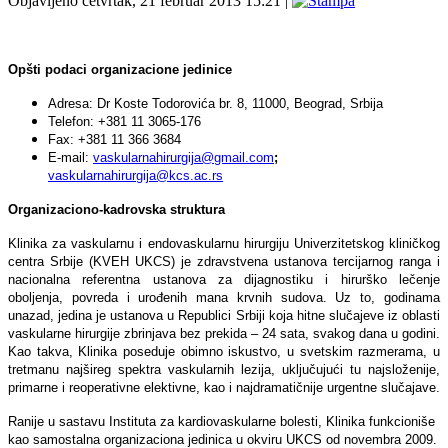
Objavljeno četvrtak, 21 februar 2013 15:21
|
Opšti podaci organizacione jedinice
Adresa: Dr Koste Todorovića br. 8, 11000, Beograd, Srbija
Telefon: +381 11
3065-176
Fax: +381 11 366 3684
E-mail:
vaskularnahirurgija@gmail.com
;
vaskularnahirurgija@kcs.ac.rs
Organizaciono-kadrovska struktura
Klinika za vaskularnu i endovaskularnu hirurgiju Univerzitetskog kliničkog
centra Srbije (KVEH UKCS) je zdravstvena ustanova tercijarnog ranga i
nacionalna referentna ustanova za dijagnostiku i hirurško lečenje
oboljenja, povreda i urođenih mana krvnih sudova. Uz to, godinama
unazad, jedina je ustanova u Republici Srbiji koja hitne slučajeve iz oblasti
vaskularne hirurgije zbrinjava bez prekida – 24 sata, svakog dana u godini.
Kao takva, Klinika poseduje obimno iskustvo, u svetskim razmerama, u
tretmanu najšireg spektra vaskularnih lezija, uključujući tu najsloženije,
primarne i reoperativne elektivne, kao i najdramatičnije urgentne slučajave.
Ranije u sastavu Instituta za kardiovaskularne bolesti, Klinika funkcioniše
kao samostalna organizaciona jedinica u okviru UKCS od novembra 2009.