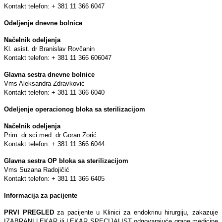
Kontakt telefon: + 381 11 366 6047
Odelјenje dnevne bolnice
Načelnik odelјenja
Kl. asist. dr Branislav Rovčanin
Kontakt telefon: + 381 11 366 606047
Glavna sestra dnevne bolnice
Vms Aleksandra Zdravković
Kontakt telefon: + 381 11 366 6040
Odelјenje operacionog bloka sa sterilizacijom
Načelnik odelјenja
Prim. dr sci med. dr Goran Zorić
Kontakt telefon: + 381 11 366 6044
Glavna sestra OP bloka sa sterilizacijom
Vms Suzana Radojičić
Kontakt telefon: + 381 11 366 6405
Informacija za pacijente
PRVI PREGLED
za pacijente u Klinici za endokrinu hirurgiju, zakazuje
IZABRANI LEKAR ili LEKAR SPECIJALIST odgovarajuće grane medicine