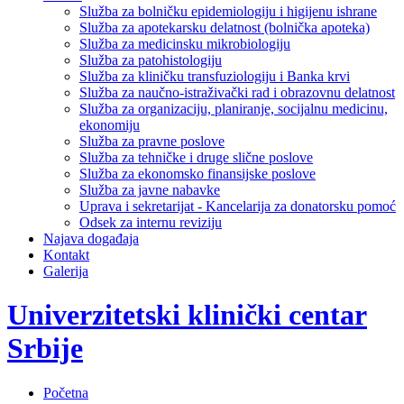
Služba za bolničku epidemiologiju i higijenu ishrane
Služba za apotekarsku delatnost (bolnička apoteka)
Služba za medicinsku mikrobiologiju
Služba za patohistologiju
Služba za kliničku transfuziologiju i Banka krvi
Služba za naučno-istraživački rad i obrazovnu delatnost
Služba za organizaciju, planiranje, socijalnu medicinu,
ekonomiju
Služba za pravne poslove
Služba za tehničke i druge slične poslove
Služba za ekonomsko finansijske poslove
Služba za javne nabavke
Uprava i sekretarijat - Kancelarija za donatorsku pomoć
Odsek za internu reviziju
Najava događaja
Kontakt
Galerija
Univerzitetski klinički centar
Srbije
Početna