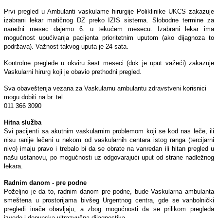
Prvi pregled u Ambulanti vaskulame hirurgije Poliklinike UKCS zakazuje
izabrani lekar matičnog DZ preko IZIS sistema. Slobodne termine za
naredni mesec dajemo 6. u tekućem mesecu. Izabrani lekar ima
mogućnost upućivanja pacijenta prioritetnim uputom (ako dijagnoza to
podržava). Važnost takvog uputa je 24 sata.
Kontrolne preglede u okviru šest meseci (dok je uput važeći) zakazuje
Vaskularni hirurg koji je obavio prethodni pregled.
Sva obaveštenja vezana za Vaskularnu ambulantu zdravstveni korisnici
mogu dobiti na br. tel.
011 366 3090
Hitna služba
Svi pacijenti sa akutnim vaskularnim problemom koji se kod nas leče, ili
nisu ranije lečeni u nekom od vaskularnih centara istog ranga (tercijarni
nivo) imaju pravo i trebalo bi da se obrate na vanredan ili hitan pregled u
našu ustanovu, po mogućnosti uz odgovarajući uput od strane nadležnog
lekara.
Radnim danom - pre podne
Poželjno je da to, radnim danom pre podne, bude Vaskularna ambulanta
smeštena u prostorijama bivšeg Urgentnog centra, gde se vanbolnički
pregledi inače obavljaju, a zbog mogućnosti da se prilikom pregleda
izvede i dopunska ultrazvučna dijagnostika.