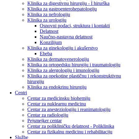
Klinika za digestivnu hirurgiju - I hirurška
Klinika za gastroenterohepatologiju
Klinika za nefrologiju
Klinika za urologiju
Osnovni podaci, struktura i kontakti
Delatnost
Naučno-nastavna delatnost
Konzilijum
Klinika za ginekologiju i akušerstvo
Ebeba
Klinika za dermatovenerologiju
Klinika za ortopedsku hirurgiju i traumatologiju
Klinika za alergologiju i imunologiju
Klinika za opekotine plastičnu i rekonstruktivnu
hirurgiju
Klinika za endokrinu hirurgiju
Centri
Centar za medicinsku biohemiju
Centar za nuklearnu medicinu
Centar za anesteziologiju i reanimatologiju
Centar za radiologiju
Pejsmejker centar
Centar za polikliničku delatnost - Poliklinika
Centar za fizikalnu medicinu i rehabilitaciju
Službe