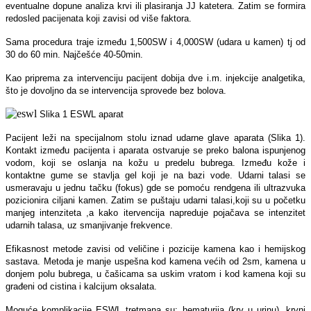
eventualne dopune analiza krvi ili plasiranja JJ katetera. Zatim se formira
redosled pacijenata koji zavisi od više faktora.
Sama procedura traje između 1,500SW i 4,000SW (udara u kamen) tj od
30 do 60 min. Najčešće 40-50min.
Kao priprema za intervenciju pacijent dobija dve i.m. injekcije analgetika,
što je dovoljno da se intervencija sprovede bez bolova.
Slika 1 ESWL aparat
Pacijent leži na specijalnom stolu iznad udarne glave aparata (Slika 1).
Kontakt između pacijenta i aparata ostvaruje se preko balona ispunjenog
vodom, koji se oslanja na kožu u predelu bubrega. Između kože i
kontaktne gume se stavlja gel koji je na bazi vode. Udarni talasi se
usmeravaju u jednu tačku (fokus) gde se pomoću rendgena ili ultrazvuka
pozicionira ciljani kamen. Zatim se puštaju udarni talasi,koji su u početku
manjeg intenziteta ,a kako itervencija napreduje pojačava se intenzitet
udarnih talasa, uz smanjivanje frekvence.
Efikasnost metode zavisi od veličine i pozicije kamena kao i hemijskog
sastava. Metoda je manje uspešna kod kamena većih od 2sm, kamena u
donjem polu bubrega, u čašicama sa uskim vratom i kod kamena koji su
građeni od cistina i kalcijum oksalata.
Moguće komplikacije ESWL tretmana su: hematurija (krv u urinu), krvni