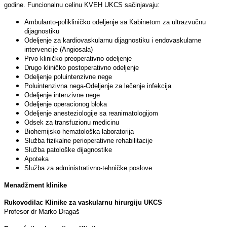
godine. Funcionalnu celinu KVEH UKCS sačinjavaju:
Ambulanto-polikliničko odeljenje sa Kabinetom za ultrazvučnu
dijagnostiku
Odeljenje za kardiovaskularnu dijagnostiku i endovaskularne
intervencije (Angiosala)
Prvo kliničko preoperativno odeljenje
Drugo kliničko postoperativno odeljenje
Odeljenje poluintenzivne nege
Poluintenzivna nega-Odeljenje za lečenje infekcija
Odeljenje intenzivne nege
Odeljenje operacionog bloka
Odeljenje anesteziologije sa reanimatologijom
Odsek za transfuzionu medicinu
Biohemijsko-hematološka laboratorija
Služba fizikalne perioperativne rehabilitacije
Služba patološke dijagnostike
Apoteka
Služba za administrativno-tehničke poslove
Menadžment klinike
Rukovodilac Klinike za vaskularnu hirurgiju UKCS
Profesor dr Marko Dragaš