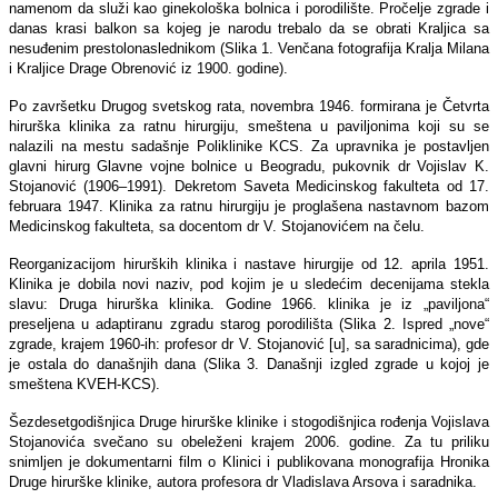
namenom da služi kao ginekološka bolnica i porodilište. Pročelje zgrade i
danas krasi balkon sa kojeg je narodu trebalo da se obrati Kraljica sa
nesuđenim prestolonaslednikom (Slika 1. Venčana fotografija Kralja Milana
i Kraljice Drage Obrenović iz 1900. godine).
Po završetku Drugog svetskog rata, novembra 1946. formirana je Četvrta
hirurška klinika za ratnu hirurgiju, smeštena u paviljonima koji su se
nalazili na mestu sadašnje Poliklinike KCS. Za upravnika je postavljen
glavni hirurg Glavne vojne bolnice u Beogradu, pukovnik dr Vojislav K.
Stojanović (1906–1991). Dekretom Saveta Medicinskog fakulteta od 17.
februara 1947. Klinika za ratnu hirurgiju je proglašena nastavnom bazom
Medicinskog fakulteta, sa docentom dr V. Stojanovićem na čelu.
Reorganizacijom hirurških klinika i nastave hirurgije od 12. aprila 1951.
Klinika je dobila novi naziv, pod kojim je u sledećim decenijama stekla
slavu: Druga hirurška klinika. Godine 1966. klinika je iz „paviljona“
preseljena u adaptiranu zgradu starog porodilišta (Slika 2. Ispred „nove“
zgrade, krajem 1960-ih: profesor dr V. Stojanović [u], sa saradnicima), gde
je ostala do današnjih dana (Slika 3. Današnji izgled zgrade u kojoj je
smeštena KVEH-KCS).
Šezdesetgodišnjica Druge hirurške klinike i stogodišnjica rođenja Vojislava
Stojanovića svečano su obeleženi krajem 2006. godine. Za tu priliku
snimljen je dokumentarni film o Klinici i publikovana monografija Hronika
Druge hirurške klinike, autora profesora dr Vladislava Arsova i saradnika.