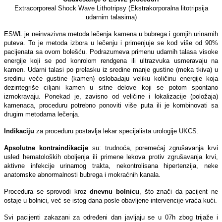
Extracorporeal Shock Wave Lithotripsy (Ekstrakorporalna litotripsija
udarnim talasima)
ESWL je neinvazivna metoda lečenja kamena u bubrega i gornjih urinarnih
puteva. To je metoda izbora u lečenju i primenjuje se kod više od 90%
pacijenata sa ovom bolešću. Podrazumeva primenu udarnih talasa visoke
energije koji se pod konrolom rendgena ili ultrazvuka usmeravaju na
kamen. Udarni talasi po prelasku iz sredine manje gustine (meka tkiva) u
sredinu veće gustine (kamen) oslobađaju veliku količinu energije koja
dezintegriše ciljani kamen u sitne delove koji se potom spontano
izmokravaju. Ponekad je, zavisno od veličine i lokalizacije (položaja)
kamenaca, proceduru potrebno ponoviti više puta ili je kombinovati sa
drugim metodama lečenja.
Indikaciju
za proceduru postavlja lekar specijalista urologije UKCS.
Apsolutne kontraindikacije
su: trudnoća, poremećaj zgrušavanja krvi
usled hematoloških oboljenja ili primene lekova protiv zgrušavanja krvi,
aktivne infekcije urinarnog trakta, nekontrolisana hipertenzija, neke
anatomske abnormalnosti bubrega i mokraćnih kanala.
Procedura se sprovodi kroz
dnevnu bolnicu
, što znači da pacijent ne
ostaje u bolnici, već se istog dana posle obavljene intervencije vraća kući.
Svi pacijenti zakazani za određeni dan javljaju se u 07h zbog trijaže i