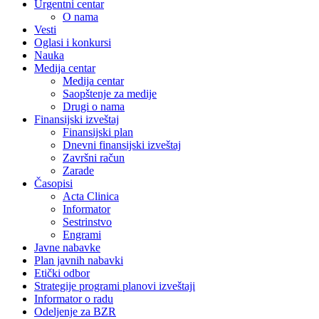
Urgentni centar
O nama
Vesti
Oglasi i konkursi
Nauka
Medija centar
Medija centar
Saopštenje za medije
Drugi o nama
Finansijski izveštaj
Finansijski plan
Dnevni finansijski izveštaj
Završni račun
Zarade
Časopisi
Acta Clinica
Informator
Sestrinstvo
Engrami
Javne nabavke
Plan javnih nabavki
Etički odbor
Strategije programi planovi izveštaji
Informator o radu
Odeljenje za BZR