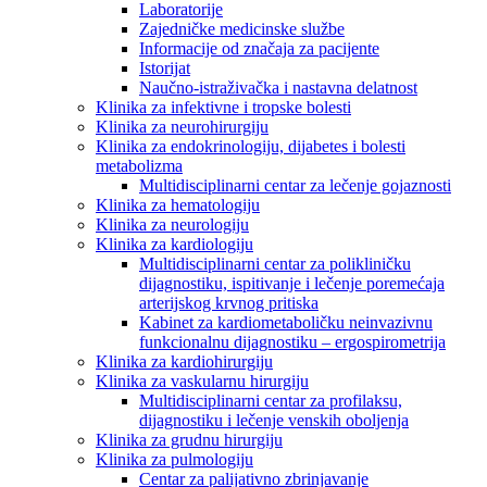
Laboratorije
Zajedničke medicinske službe
Informacije od značaja za pacijente
Istorijat
Naučno-istraživačka i nastavna delatnost
Klinika za infektivne i tropske bolesti
Klinika za neurohirurgiju
Klinika za endokrinologiju, dijabetes i bolesti
metabolizma
Multidisciplinarni centar za lečenje gojaznosti
Klinika za hematologiju
Klinika za neurologiju
Klinika za kardiologiju
Multidisciplinarni centar za polikliničku
dijagnostiku, ispitivanje i lečenje poremećaja
arterijskog krvnog pritiska
Kabinet za kardiometaboličku neinvazivnu
funkcionalnu dijagnostiku – ergospirometrija
Klinika za kardiohirurgiju
Klinika za vaskularnu hirurgiju
Multidisciplinarni centar za profilaksu,
dijagnostiku i lečenje venskih oboljenja
Klinika za grudnu hirurgiju
Klinika za pulmologiju
Centar za palijativno zbrinjavanje