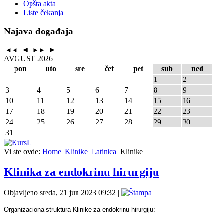
Opšta akta
Liste čekanja
Najava događaja
◄
►
◄◄
►►
AVGUST 2026
pon
uto
sre
čet
pet
sub
ned
1
2
3
4
5
6
7
8
9
10
11
12
13
14
15
16
17
18
19
20
21
22
23
24
25
26
27
28
29
30
31
Vi ste ovde:
Home
Klinike
Latinica
Klinike
Klinika za endokrinu hirurgiju
Objavljeno sreda, 21 jun 2023 09:32
|
Organizaciona struktura Klinike za endokrinu hirurgiju: