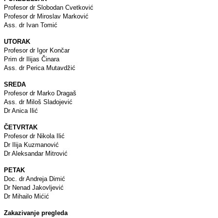
Profesor dr Slobodan Cvetković
Profesor dr Miroslav Marković
Ass. dr Ivan Tomić
UTORAK
Profesor dr Igor Končar
Prim dr Ilijas Činara
Ass. dr Perica Mutavdžić
SREDA
Profesor dr Marko Dragaš
Ass. dr Miloš Sladojević
Dr Anica Ilić
ČETVRTAK
Profesor dr Nikola Ilić
Dr Ilija Kuzmanović
Dr Aleksandar Mitrović
PETAK
Doc. dr Andreja Dimić
Dr Nenad Jakovljević
Dr Mihailo Mićić
Zakazivanje pregleda