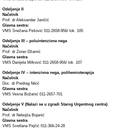
Odeljenje II
Načelnik
Prof. dr Aleksandar Janičić
Glavna sestra:
VMS Snežana Pešović 011-2658-956/ lok. 105
Odeljenje III – poluintenzivna nega
Načelnik
Prof. dr Zoran Džamić
Glavna sestra
VMS Danijela Milković 011-2658-956/ lok. 107
Odeljenje IV – intenzivna nega, polihemioterapija
Načelnik
Doc. dr Predrag Nikić
Glavna sestra
VMS Vesna Božanić 011-2657-701
Odeljenje V (Nalazi se u zgradi Starog Urgentnog centra)
Načelnik
Prof. dr Nebojša Bojanić
Glavna sestra
VMS Svetlana Pejčić 011-366-24-28