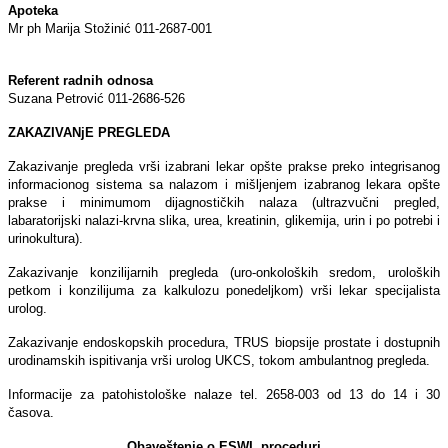
Apoteka
Mr ph Marija Stožinić 011-2687-001
Referent radnih odnosa
Suzana Petrović 011-2686-526
ZAKAZIVANjE PREGLEDA
Zakazivanje pregleda vrši izabrani lekar opšte prakse preko integrisanog
informacionog sistema sa nalazom i mišlјenjem izabranog lekara opšte
prakse i minimumom dijagnostičkih nalaza (ultrazvučni pregled,
labaratorijski nalazi-krvna slika, urea, kreatinin, glikemija, urin i po potrebi i
urinokultura).
Zakazivanje konzilijarnih pregleda (uro-onkoloških sredom, uroloških
petkom i konzilijuma za kalkulozu ponedelјkom) vrši lekar specijalista
urolog.
Zakazivanje endoskopskih procedura, TRUS biopsije prostate i dostupnih
urodinamskih ispitivanja vrši urolog UKCS, tokom ambulantnog pregleda.
Informacije za patohistološke nalaze tel. 2658-003 od 13 do 14 i 30
časova.
Obaveštenje o ESWL proceduri