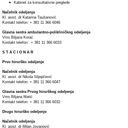
Kabinet za konsultativne preglede
Načelnik odelјenja
Kl. asist. dr Katarina Taušanović
Kontakt telefon: + 381 11 366 6046
Glavna sestra ambulantno-polikliničkog odelјenja
Vms Bilјana Korać
Kontakt telefon: + 381 11 366 6033
S T A C I O N A R
Prvo hirurško odelјenje
Načelnik odelјenja
Kl. asist. dr Nikola Slijepčević
Kontakt telefon: + 381 11 366 6047
Glavna sestra Prvog hirurškog odelјenja
Vms Bilјana Matić
Kontakt telefon: + 381 11 366 6032
Drugo hirurško odelјenje
Načelnik odelјenja
Kl. asist. dr Milan Jovanović