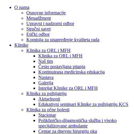
O nama
Osnovne informacije
Menadžment
Upravni i nadzorni odbor
Stručni savet
Etički odbor
Komisija za unapređenje kvaliteta rada
Klinike
Klinika za ORL i MFH
Klinika za ORL i MFH
Naš tim
Često postavljana pitanja
Kontinuirana medicinska edukacija
Nastava
Galerija
Istorijat Klinike za ORL i MFH
Klinika za psihijatriju
Aktuelnosti
Edukativni seminari Klinike za psihijatriju KCS
Klinika za očne bolesti
Stacionar
Polikliničko-dijagnostička služba i visoko
specijalizovane ambulante
Centar za dnevnu hirurgiju oka