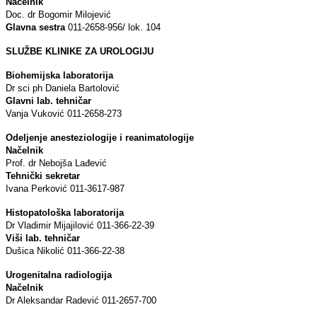
Načelnik
Doc. dr Bogomir Milojević
Glavna sestra
011-2658-956/ lok. 104
SLUŽBE KLINIKE ZA UROLOGIJU
Biohemijska laboratorija
Dr sci ph Daniela Bartolović
Glavni lab. tehničar
Vanja Vuković 011-2658-273
Odeljenje anesteziologije i reanimatologije
Načelnik
Prof. dr Nebojša Lađević
Tehnički sekretar
Ivana Perković 011-3617-987
Histopatološka laboratorija
Dr Vladimir Mijajilović 011-366-22-39
Viši lab. tehničar
Dušica Nikolić 011-366-22-38
Urogenitalna radiologija
Načelnik
Dr Aleksandar Radević 011-2657-700