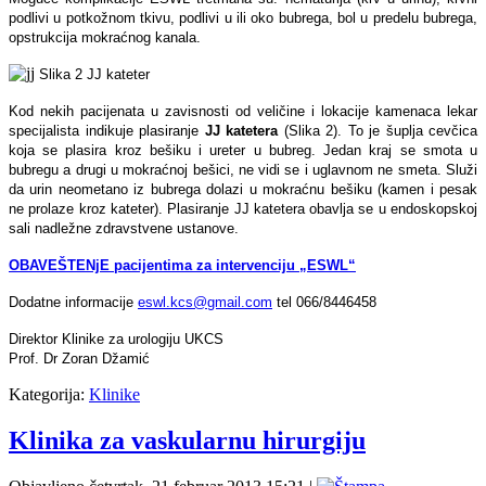
podlivi u potkožnom tkivu, podlivi u ili oko bubrega, bol u predelu bubrega,
opstrukcija mokraćnog kanala.
Slika 2 JJ kateter
Kod nekih pacijenata u zavisnosti od veličine i lokacije kamenaca lekar
specijalista indikuje plasiranje
JJ katetera
(Slika 2). To je šuplja cevčica
koja se plasira kroz bešiku i ureter u bubreg. Jedan kraj se smota u
bubregu a drugi u mokraćnoj bešici, ne vidi se i uglavnom ne smeta. Služi
da urin neometano iz bubrega dolazi u mokraćnu bešiku (kamen i pesak
ne prolaze kroz kateter). Plasiranje JJ katetera obavlja se u endoskopskoj
sali nadležne zdravstvene ustanove.
OBAVEŠTENjE pacijentima za intervenciju „ESWL“
Dodatne informacije
eswl.kcs@gmail.com
tel 066/8446458
Direktor Klinike za urologiju UKCS
Prof. Dr Zoran Džamić
Kategorija:
Klinike
Klinika za vaskularnu hirurgiju