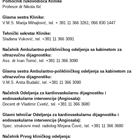
Pomoćnik rukovodioca Klinike
Profesor dr Nikola Ilić
Glavna sestra Klinike:
V.M.S. Marija Mihajlović, tel. + 381 11 366 3261; 066 830 1447
Tehnički sekretar Klinike:
Slađana Vuković, tel. +381 11 366 3091
Načelnik Ambulantno-polikliničkog odeljenja sa kabinetom za
ultrazvučnu dijagnostiku:
Ass. dr Ivan Tomić, tel. +381 11 366 3090
Glavna sestra Ambulantno-polikliničkog odeljenja sa kabinetom za
ultrazvučnu dijagnostiku:
V.M.S. Anita Budalić, tel. +381 11 366 3090
Načelnik Odeljenja za kardiovaskularnu dijagnostiku i
endovaskularne intervencije (Angiosala):
Docent dr Vladimir Cvetić, tel. +381 11 366 3680
Glavni tehničar Odeljenja za kardiovaskularnu dijagnostiku i
endovaskularne intervencije (Angiosala):
Spec. strukovni med. radiolog Mirjana Čović, tel. +381 11 366 3680
Načelnik Prvog kliničkog odeljenja: