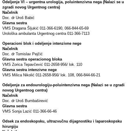
Odeljenje VI – urgentna urologija, poluintenzivna nega (Nalazi se u
zgradi novog Urgentnog centra)
Načelnik
Doc. dr Uroš Babić
Glavna sestra
VMS Dragana Šljukić 011-366-6190, 066-844-65-69
Urološka ambulanta Urgentnog centra
011-366-7113
Operacioni blok i odeljenje intenzivne nege
Načelnik
Doc. dr Tomislav Pejčić
Glavna sestra operacionog bloka
VMS Zorica Tepavčević 011-2658-956/ lok. 110
Glavna sestra intenzivne nege
VMS Milica Nikolić 011-2658-956/ lok. 108, 066-844-66-21
Odeljenje za endourologiju-poluintenzivna nega (Nalazi se u zgradi
novog Urgentnog centra)
Načelnik
Doc. dr Uroš Bumbaširević
Glavna sestra
VMS Sonja Lazić 011-366-66-46
Odsek za endoskopsku, ultrazvučnu dijagnostiku i laparoskopsku
hirurgiju