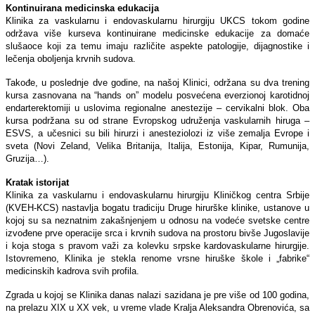
Kontinuirana medicinska edukacija
Klinika za vaskularnu i endovaskularnu hirurgiju UKCS tokom godine
održava više kurseva kontinuirane medicinske edukacije za domaće
slušaoce koji za temu imaju različite aspekte patologije, dijagnostike i
lečenja oboljenja krvnih sudova.
Takođe, u poslednje dve godine, na našoj Klinici, održana su dva trening
kursa zasnovana na “hands on” modelu posvećena everzionoj karotidnoj
endarterektomiji u uslovima regionalne anestezije – cervikalni blok. Oba
kursa podržana su od strane Evropskog udruženja vaskularnih hiruga –
ESVS, a učesnici su bili hirurzi i anesteziolozi iz više zemalja Evrope i
sveta (Novi Zeland, Velika Britanija, Italija, Estonija, Kipar, Rumunija,
Gruzija…).
Kratak istorijat
Klinika za vaskularnu i endovaskularnu hirurgiju Kliničkog centra Srbije
(KVEH-KCS) nastavlja bogatu tradiciju Druge hirurške klinike, ustanove u
kojoj su sa neznatnim zakašnjenjem u odnosu na vodeće svetske centre
izvođene prve operacije srca i krvnih sudova na prostoru bivše Jugoslavije
i koja stoga s pravom važi za kolevku srpske kardovaskularne hirurgije.
Istovremeno, Klinika je stekla renome vrsne hiruške škole i „fabrike“
medicinskih kadrova svih profila.
Zgrada u kojoj se Klinika danas nalazi sazidana je pre više od 100 godina,
na prelazu XIX u XX vek, u vreme vlade Kralja Aleksandra Obrenovića, sa