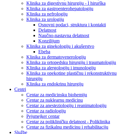
Klinika za digestivnu hirurgiju - I hirurška
Klinika za gastroenterohepatologiju
Klinika za nefrologiju
Klinika za urologiju
Osnovni podaci, struktura i kontakti
Delatnost
Naučno-nastavna delatnost
Konzilijum
Klinika za ginekologiju i akušerstvo
Ebeba
Klinika za dermatovenerologiju
Klinika za ortopedsku hirurgiju i traumatologiju
Klinika za alergologiju i imunologiju
Klinika za opekotine plastičnu i rekonstruktivnu
hirurgiju
Klinika za endokrinu hirurgiju
Centri
Centar za medicinsku biohemiju
Centar za nuklearnu medicinu
Centar za anesteziologiju i reanimatologiju
Centar za radiologiju
Pejsmejker centar
Centar za polikliničku delatnost - Poliklinika
Centar za fizikalnu medicinu i rehabilitaciju
Službe