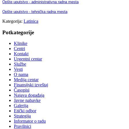
Opšte uputstvo - administrativna radna mesta
Opšte uputstvo - tehnička radna mesta
Kategorija:
Latinica
Potkategorije
Klinike
Centri
Kontakt
Urgentni centar
Službe
Vesti
O nama
Medija centar
Finansijski izveštaj
Časopisi
Najava događaja
Javne nabavke
Galerija
Etički odbor
Strategija
Informator o radu
Pravilnici