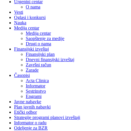
Urgentni centar
O nama
Vesti
Oglasi i konkursi
Nauka
Medija centar
Medija centar
Saopštenje za medije
Drugi o nama
Finansijski izveštaj
Finansijski plan
Dnevni finansijski izveštaj
Završni račun
Zarade
Časopisi
Acta Clinica
Informator
Sestrinstvo
Engrami
Javne nabavke
Plan javnih nabavki
Etički odbor
Strategije programi planovi izveštaji
Informator o radu
Odeljenje za BZR