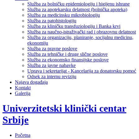
Služba za bolničku epidemiologiju i higijenu ishrane
Služba za apotekarsku delatnost (bolnička apoteka)
Služba za medicinsku mikrobiologiju
Služba za patohistologiju
Služba za kliničku transfuziologiju i Banka krvi
Služba za naučno-istraživački rad i obrazovnu delatnost
Služba za organizaciju, planiranje, socijalnu medicinu,
ekonomiju
Služba za pravne poslove
Služba za tehničke i druge slične poslove
Služba za ekonomsko finansijske poslove
Služba za javne nabavke
Uprava i sekretarijat - Kancelarija za donatorsku pomoć
Odsek za internu reviziju
Najava događaja
Kontakt
Galerija
Univerzitetski klinički centar
Srbije
Početna