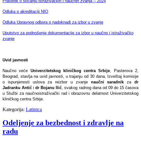
Pravilnik o sticanju istraživačkih i naučnih zvanja – 2024
Odluka o akreditaciji NIO
Odluka Upravnog odbora o nadoknadi za izbor u zvanje
Uputstvo za podnošenje dokumentacije za izbor u naučno i istraživačko
zvanje
Uvid javnosti
Naučno veće
Univerzitetskog kliničkog centra Srbije
, Pasterova 2,
Beograd, stavlja na uvid javnosti, u trajanju od 30 dana, Izveštaj komisije
o ispunjenosti uslova za reizbor u zvanje
naučni saradnik
za
dr
Jadranku Antić
i
dr Bojanu Ilić
, svakog radnog dana od 09 do 15 časova
u Službi za naučnoistraživački rad i obrazovnu delatnost Univerzitetskog
kliničkog centra Srbije.
Kategorija:
Latinica
Odeljenje za bezbednost i zdravlje na
radu