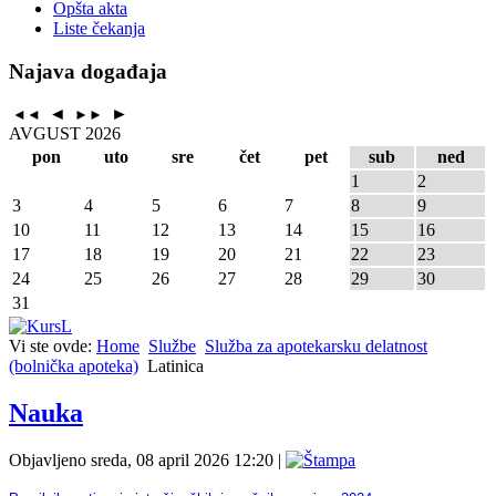
Opšta akta
Liste čekanja
Najava događaja
◄
►
◄◄
►►
AVGUST 2026
pon
uto
sre
čet
pet
sub
ned
1
2
3
4
5
6
7
8
9
10
11
12
13
14
15
16
17
18
19
20
21
22
23
24
25
26
27
28
29
30
31
Vi ste ovde:
Home
Službe
Služba za apotekarsku delatnost
(bolnička apoteka)
Latinica
Nauka
Objavljeno sreda, 08 april 2026 12:20
|