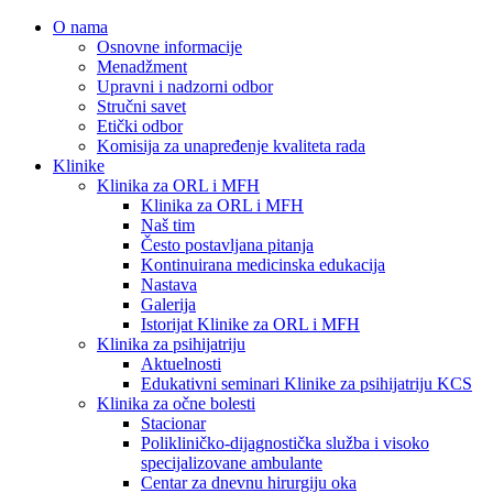
O nama
Osnovne informacije
Menadžment
Upravni i nadzorni odbor
Stručni savet
Etički odbor
Komisija za unapređenje kvaliteta rada
Klinike
Klinika za ORL i MFH
Klinika za ORL i MFH
Naš tim
Često postavljana pitanja
Kontinuirana medicinska edukacija
Nastava
Galerija
Istorijat Klinike za ORL i MFH
Klinika za psihijatriju
Aktuelnosti
Edukativni seminari Klinike za psihijatriju KCS
Klinika za očne bolesti
Stacionar
Polikliničko-dijagnostička služba i visoko
specijalizovane ambulante
Centar za dnevnu hirurgiju oka