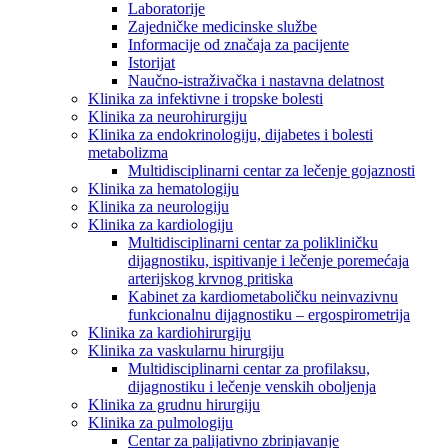
Laboratorije
Zajedničke medicinske službe
Informacije od značaja za pacijente
Istorijat
Naučno-istraživačka i nastavna delatnost
Klinika za infektivne i tropske bolesti
Klinika za neurohirurgiju
Klinika za endokrinologiju, dijabetes i bolesti
metabolizma
Multidisciplinarni centar za lečenje gojaznosti
Klinika za hematologiju
Klinika za neurologiju
Klinika za kardiologiju
Multidisciplinarni centar za polikliničku
dijagnostiku, ispitivanje i lečenje poremećaja
arterijskog krvnog pritiska
Kabinet za kardiometaboličku neinvazivnu
funkcionalnu dijagnostiku – ergospirometrija
Klinika za kardiohirurgiju
Klinika za vaskularnu hirurgiju
Multidisciplinarni centar za profilaksu,
dijagnostiku i lečenje venskih oboljenja
Klinika za grudnu hirurgiju
Klinika za pulmologiju
Centar za palijativno zbrinjavanje