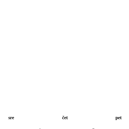
sre
čet
pet