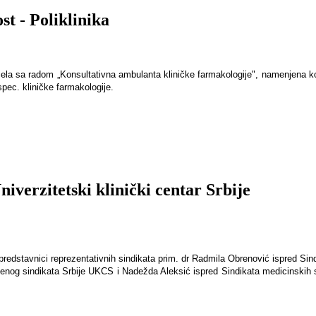
st - Poliklinika
čela sa radom „Konsultativna ambulanta kliničke farmakologije", namenjena k
pec. kliničke farmakologije.
iverzitetski klinički centar Srbije
 i predstavnici reprezentativnih sindikata prim. dr Radmila Obrenović ispred S
jenog sindikata Srbije UKCS i Nadežda Aleksić ispred Sindikata medicinskih 