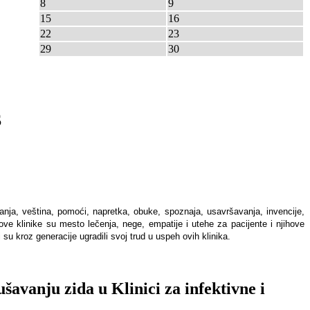
8
9
15
16
22
23
29
30
S
anja, veština, pomoći, napretka, obuke, spoznaja, usavršavanja, invencije,
ove klinike su mesto lečenja, nege, empatije i utehe za pacijente i njihove
u kroz generacije ugradili svoj trud u uspeh ovih klinika.
avanju zida u Klinici za infektivne i