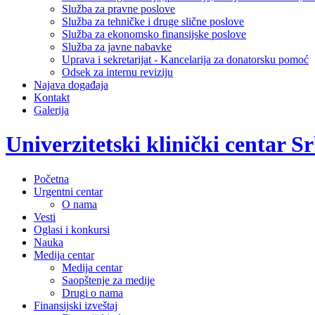
Služba za pravne poslove
Služba za tehničke i druge slične poslove
Služba za ekonomsko finansijske poslove
Služba za javne nabavke
Uprava i sekretarijat - Kancelarija za donatorsku pomoć
Odsek za internu reviziju
Najava događaja
Kontakt
Galerija
Univerzitetski klinički centar Sr
Početna
Urgentni centar
O nama
Vesti
Oglasi i konkursi
Nauka
Medija centar
Medija centar
Saopštenje za medije
Drugi o nama
Finansijski izveštaj