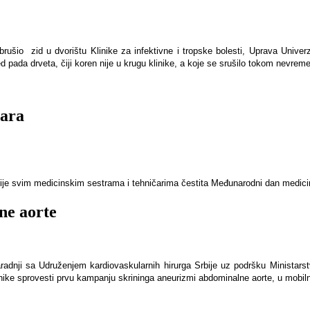
ušio zid u dvorištu Klinike za infektivne i tropske bolesti, Uprava Univer
led pada drveta, čiji koren nije u krugu klinike, a koje se srušilo tokom nevre
tara
bije svim medicinskim sestrama i tehničarima čestita Međunarodni dan medici
ne aorte
saradnji sa Udruženjem kardiovaskularnih hirurga Srbije uz podršku Ministars
klinike sprovesti prvu kampanju skrininga aneurizmi abdominalne aorte, u mobi