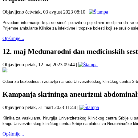
Objavljeno četvrtak, 03 avgust 2023 08:10
|
Povodom informacije koja se sinoć pojavila u pojedinim medijima da se obr
Prijemne ambulante Klinike za infektivne i tropske bolesti koji se srušio us
Opširnije...
12. maj Međunarodni dan medicinskih ses
Objavljeno petak, 12 maj 2023 09:44
|
Odbor za bezbednost i zdravlje na radu Univerzitetskog kliničkog centra Sr
Kampanja skrininga aneurizmi abdominal
Objavljeno petak, 31 mart 2023 11:44
|
Klinika za vaskularnu hirurgiju Univerzitetskog Kliničkog centra Srbije u 
krugu Univerzitetskog kliničkog centra Srbije na platou iza Neurohirurške 
Opširnije...