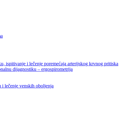
ma
ku, ispitivanje i lečenje poremećaja arterijskog krvnog pritiska
nalnu dijagnostiku – ergospirometrija
u i lečenje venskih oboljenja