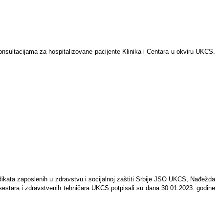
onsultacijama za hospitalizovane pacijente Klinika i Centara u okviru UKCS.
indikata zaposlenih u zdravstvu i socijalnoj zaštiti Srbije JSO UKCS, Nađežda
sestara i zdravstvenih tehničara UKCS potpisali su dana 30.01.2023. godine