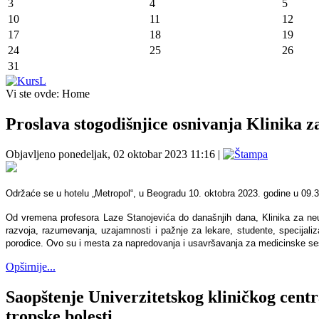
3
4
5
10
11
12
17
18
19
24
25
26
31
Vi ste ovde:
Home
Proslava stogodišnjice osnivanja Klinika z
Objavljeno ponedeljak, 02 oktobar 2023 11:16
|
Održaće se u hotelu „Metropol“, u Beogradu 10. oktobra 2023. godine u 09.
Od vremena profesora Laze Stanojevića do današnjih dana, Klinika za neuro
razvoja, razumevanja, uzajamnosti i pažnje za lekare, studente, specijaliz
porodice. Ovo su i mesta za napredovanja i usavršavanja za medicinske sestre
Opširnije...
Saopštenje Univerzitetskog kliničkog centr
tropske bolesti