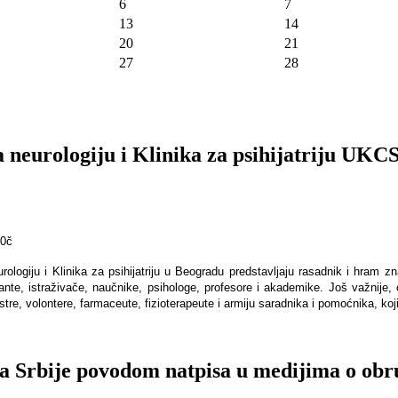
6
7
13
14
20
21
27
28
a neurologiju i Klinika za psihijatriju UKC
30č
logiju i Klinika za psihijatriju u Beogradu predstavljaju rasadnik i hram zn
ante, istraživače, naučnike, psihologe, profesore i akademike. Još važnije, 
, volontere, farmaceute, fizioterapeute i armiju saradnika i pomoćnika, koji s
a Srbije povodom natpisa u medijima o obruš