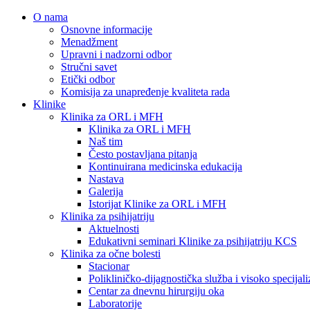
O nama
Osnovne informacije
Menadžment
Upravni i nadzorni odbor
Stručni savet
Etički odbor
Komisija za unapređenje kvaliteta rada
Klinike
Klinika za ORL i MFH
Klinika za ORL i MFH
Naš tim
Često postavljana pitanja
Kontinuirana medicinska edukacija
Nastava
Galerija
Istorijat Klinike za ORL i MFH
Klinika za psihijatriju
Aktuelnosti
Edukativni seminari Klinike za psihijatriju KCS
Klinika za očne bolesti
Stacionar
Polikliničko-dijagnostička služba i visoko specija
Centar za dnevnu hirurgiju oka
Laboratorije