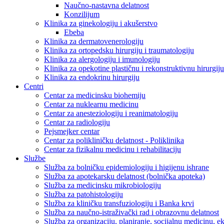
Naučno-nastavna delatnost
Konzilijum
Klinika za ginekologiju i akušerstvo
Ebeba
Klinika za dermatovenerologiju
Klinika za ortopedsku hirurgiju i traumatologiju
Klinika za alergologiju i imunologiju
Klinika za opekotine plastičnu i rekonstruktivnu hirurgiju
Klinika za endokrinu hirurgiju
Centri
Centar za medicinsku biohemiju
Centar za nuklearnu medicinu
Centar za anesteziologiju i reanimatologiju
Centar za radiologiju
Pejsmejker centar
Centar za polikliničku delatnost - Poliklinika
Centar za fizikalnu medicinu i rehabilitaciju
Službe
Služba za bolničku epidemiologiju i higijenu ishrane
Služba za apotekarsku delatnost (bolnička apoteka)
Služba za medicinsku mikrobiologiju
Služba za patohistologiju
Služba za kliničku transfuziologiju i Banka krvi
Služba za naučno-istraživački rad i obrazovnu delatnost
Služba za organizaciju, planiranje, socijalnu medicinu, 