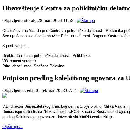
Obaveštenje Centra za polikliničku delatno
Objavljeno utorak, 28 mart 2023 11:58
|
Obaveštavamo Vas da je u Centru za polikliničku delatnost - Poliklinika po
Sve upućene konsultacije obaviće Prim. dr sci. med. Dragana Kastratović, s
S poštovanjem,
Direktor Centra za polikliničku delatnost - Poliklinike
Viši naučni saradnik
Prim. dr sci. med. Snežana Polovina
Potpisan predlog kolektivnog ugovora za Un
Objavljeno sreda, 01 februar 2023 07:14
|
V.D. direktor Univerzitetskog Kliničkog centra Srbije prof. dr Milika Ašanin
Đuričić ispred Sindikata "Nezavisnost" UKCS, Katarina Rosić ispred Ujedin
predlog Kolektivnog ugovora za Univerziteski klinički centar Srbije.
Opširnije...