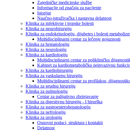
Zajedničke medicinske službe
Informacije od značaja za pacijente
Istorijat
Naučno-istraživačka i nastavna delatnost
Klinika za infektivne i tropske bolesti
Klinika za neurohirurgiju
Klinika za endokrinologiju, dijabetes i bolesti metaboliz
Multidisciplinarni centar za lečenje gojaznosti
Klinika za hematologiju
Klinika za neurologiju
Klinika za kardiologiju
Multidisciplinarni centar za polikliničku dijagnosti
Kabinet za kardiometaboličku neinvazivnu funkcio
Klinika za kardiohirurgiju
Klinika za vaskularnu hirurgiju
Multidisciplinarni centar za profilaksu, dijagnostik
Klinika za grudnu hirurgiju
Klinika za pulmologiju
Centar za palijativno zbrinjavanje
Klinika za digestivnu hirurgiju - I hirurška
Klinika za gastroenterohepatologiju
Klinika za nefrologiju
Klinika za urologiju
Osnovni podaci, struktura i kontakti
Delatnost