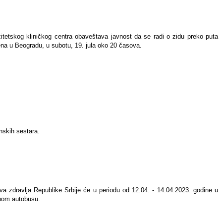
zitetskog kliničkog centra obaveštava javnost da se radi o zidu preko puta
mena u Beogradu, u subotu, 19. jula oko 20 časova.
nskih sestara.
tva zdravlja Republike Srbije će u periodu od 12.04. - 14.04.2023. godine u
lnom autobusu.