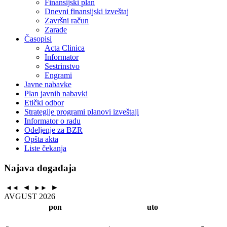
Finansijski plan
Dnevni finansijski izveštaj
Završni račun
Zarade
Časopisi
Acta Clinica
Informator
Sestrinstvo
Engrami
Javne nabavke
Plan javnih nabavki
Etički odbor
Strategije programi planovi izveštaji
Informator o radu
Odeljenje za BZR
Opšta akta
Liste čekanja
Najava događaja
◄
►
◄◄
►►
AVGUST 2026
pon
uto