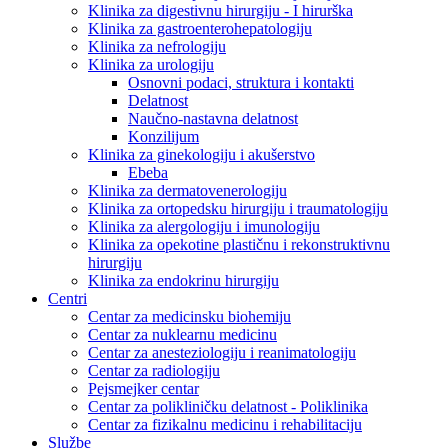
Klinika za digestivnu hirurgiju - I hirurška
Klinika za gastroenterohepatologiju
Klinika za nefrologiju
Klinika za urologiju
Osnovni podaci, struktura i kontakti
Delatnost
Naučno-nastavna delatnost
Konzilijum
Klinika za ginekologiju i akušerstvo
Ebeba
Klinika za dermatovenerologiju
Klinika za ortopedsku hirurgiju i traumatologiju
Klinika za alergologiju i imunologiju
Klinika za opekotine plastičnu i rekonstruktivnu
hirurgiju
Klinika za endokrinu hirurgiju
Centri
Centar za medicinsku biohemiju
Centar za nuklearnu medicinu
Centar za anesteziologiju i reanimatologiju
Centar za radiologiju
Pejsmejker centar
Centar za polikliničku delatnost - Poliklinika
Centar za fizikalnu medicinu i rehabilitaciju
Službe