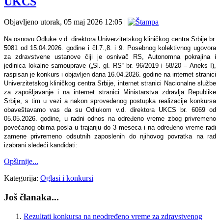
UKCS
Objavljeno utorak, 05 maj 2026 12:05
|
Na osnovu Odluke v.d. direktora Univerzitetskog kliničkog centra Srbije br.
5081 od 15.04.2026. godine i čl.7.,8. i 9. Posebnog kolektivnog ugovora
za zdravstvene ustanove čiji je osnivač RS, Autonomna pokrajina i
jedinica lokalne samouprave („Sl. gl. RS“ br. 96/2019 i 58/20 – Aneks I),
raspisan je konkurs i objavlјen dana 16.04.2026. godine na internet stranici
Univerzitetskog kliničkog centra Srbije, internet stranici Nacionalne službe
za zapošlјavanje i na internet stranici Ministarstva zdravlјa Republike
Srbije, s tim u vezi a nakon sprovedenog postupka realizacije konkursa
obaveštavamo vas da su Odlukom v.d. direktora UKCS br. 6069 od
05.05.2026. godine, u radni odnos na određeno vreme zbog privremeno
povećanog obima posla u trajanju do 3 meseca i na određeno vreme radi
zamene privremeno odsutnih zaposlenih do njihovog povratka na rad
izabrani sledeći kandidati:
Opširnije...
Kategorija:
Oglasi i konkursi
Još članaka...
Rezultati konkursa na neodređeno vreme za zdravstvenog