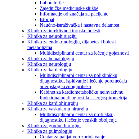
Laboratorije
Zajedničke medicinske službe
Informacije od značaja za pacijente
Istorijat
Naučno-istraživačka i nastavna delatnost
Klinika za infektivne i tropske bolesti
Klinika za neurohirurgiju
Klinika za endokrinologiju, dijabetes i bolesti
metabolizma
Multidisciplinarni centar za lečenje gojaznosti
Klinika za hematologiju
Klinika za neurologiju
Klinika za kardiologiju
Multidisciplinarni centar za polikliničku
dijagnostiku, ispitivanje i lečenje poremećaja
arterijskog krvnog pritiska
Kabinet za kardiometaboličku neinvazivnu
funkcionalnu dijagnostiku – ergospirometrija
Klinika za kardiohirurgiju
Klinika za vaskularnu hirurgiju
Multidisciplinarni centar za profilaksu,
dijagnostiku i lečenje venskih oboljenja
Klinika za grudnu hirurgiju
Klinika za pulmologiju
Centar za palijativno zbrinjavanje