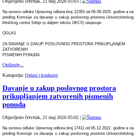
Objavljeno četvrtak, 21 maj 2026 05:03
|
Na osnovu odluke Upravnog odbora broj 12355 od 06.08.2025. godine a na
predlog Komisije za davanje u zakup poslovnog prostora Univerzitetskog
kliničkog centra Srbije (u dalјem tekstu UKCS) raspisuje:
OGLAS
ZA DAVANјE U ZAKUP POSLOVNOG PROSTORA PRIKUPLjANјEM
ZATVORENIH
PISMENIH PONUDA
Opširnije...
Kategorija:
Oglasi i konkursi
Davanje u zakup poslovnog prostora
prikuplјanjem zatvorenih pismenih
ponuda
Objavljeno četvrtak, 21 maj 2026 05:02
|
Na osnovu odluke Upravnog odbora broj 17411 od 05.12.2022. godine a na
predlog Komisije za davanje u zakup poslovnog prostora Univerzitetskog