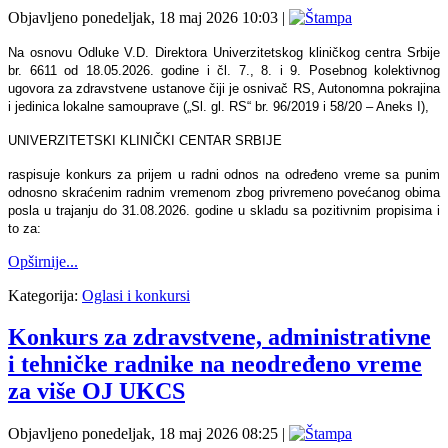
Objavljeno ponedeljak, 18 maj 2026 10:03
|
Na osnovu Odluke V.D. Direktora Univerzitetskog kliničkog centra Srbije
br. 6611 od 18.05.2026. godine i čl. 7., 8. i 9. Posebnog kolektivnog
ugovora za zdravstvene ustanove čiji je osnivač RS, Autonomna pokrajina
i jedinica lokalne samouprave („Sl. gl. RS“ br. 96/2019 i 58/20 – Aneks I),
UNIVERZITETSKI KLINIČKI CENTAR SRBIJE
raspisuje konkurs za prijem u radni odnos na određeno vreme sa punim
odnosno skraćenim radnim vremenom zbog privremeno povećanog obima
posla u trajanju do 31.08.2026. godine u skladu sa pozitivnim propisima i
to za:
Opširnije...
Kategorija:
Oglasi i konkursi
Konkurs za zdravstvene, administrativne
i tehničke radnike na neodređeno vreme
za više OJ UKCS
Objavljeno ponedeljak, 18 maj 2026 08:25
|