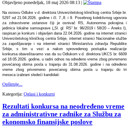
Objavljeno ponedeljak, 18 maj 2026 08:13
|
Na osnovu Odluke v.d. direktora Univerzitetskog kliničkog centra Srbije br.
5297 od 21.04.2026. godine i čl. 7.,8. i 9. Posebnog kolektivnog ugovora
za zdravstvene ustanove čiji je osnivač RS, Autonomna pokrajina i
jedinica lokalne samouprave („Sl. gl. RS“ br. 96/2019 i 58/20 – Aneks I),
raspisan je konkurs i objavlјen dana 22.04.2026. godine na internet stranici
Univerzitetskog kliničkog centra Srbije, internet stranici Nacionalne službe
za zapošlјavanje i na internet stranici Ministarstva zdravlјa Republike
Srbije, s tim u vezi a nakon sprovedenog postupka realizacije
konkursa obaveštavamo vas da su Odlukom v.d. direktora UKCS br. 6609
od 18.05.2026. godine, u radni odnos na određeno vreme zbog privremeno
povećanog obima posla u trajanju do 31.08.2026. godine i na određeno
vreme zbog privremeno povećanog obima posla u trajanju do tri
meseca izabrani sledeći kandidati:
Opširnije...
Kategorija:
Oglasi i konkursi
Rezultati konkursa na neodređeno vreme
za administrativne radnike za Službu za
ekonomsko finansijske poslove