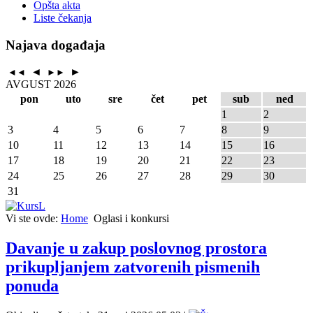
Opšta akta
Liste čekanja
Najava događaja
◄
►
◄◄
►►
AVGUST 2026
pon
uto
sre
čet
pet
sub
ned
1
2
3
4
5
6
7
8
9
10
11
12
13
14
15
16
17
18
19
20
21
22
23
24
25
26
27
28
29
30
31
Vi ste ovde:
Home
Oglasi i konkursi
Davanje u zakup poslovnog prostora
prikuplјanjem zatvorenih pismenih
ponuda