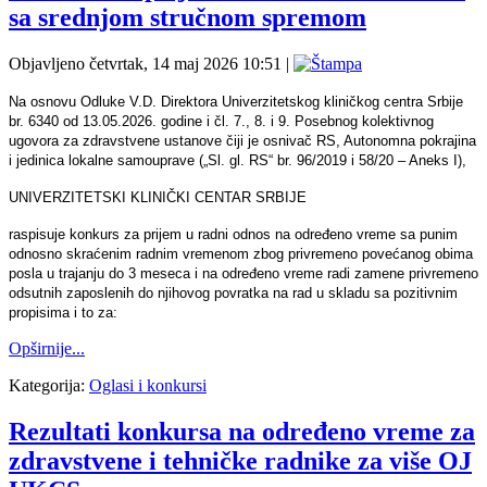
sa srednjom stručnom spremom
Objavljeno četvrtak, 14 maj 2026 10:51
|
Na osnovu Odluke V.D. Direktora Univerzitetskog kliničkog centra Srbije
br. 6340 od 13.05.2026. godine i čl. 7., 8. i 9. Posebnog kolektivnog
ugovora za zdravstvene ustanove čiji je osnivač RS, Autonomna pokrajina
i jedinica lokalne samouprave („Sl. gl. RS“ br. 96/2019 i 58/20 – Aneks I),
UNIVERZITETSKI KLINIČKI CENTAR SRBIJE
raspisuje konkurs za prijem u radni odnos na određeno vreme sa punim
odnosno skraćenim radnim vremenom zbog privremeno povećanog obima
posla u trajanju do 3 meseca i na određeno vreme radi zamene privremeno
odsutnih zaposlenih do njihovog povratka na rad u skladu sa pozitivnim
propisima i to za:
Opširnije...
Kategorija:
Oglasi i konkursi
Rezultati konkursa na određeno vreme za
zdravstvene i tehničke radnike za više OJ