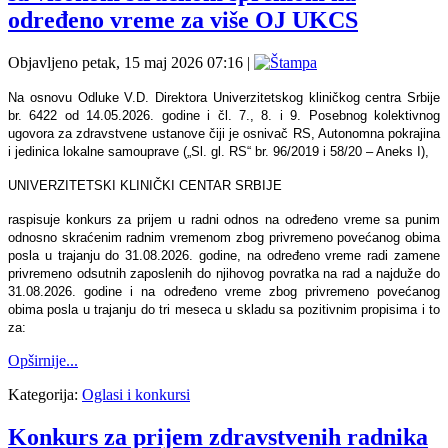
određeno vreme za više OJ UKCS
Objavljeno petak, 15 maj 2026 07:16
|
Na osnovu Odluke V.D. Direktora Univerzitetskog kliničkog centra Srbije
br. 6422 od 14.05.2026. godine i čl. 7., 8. i 9. Posebnog kolektivnog
ugovora za zdravstvene ustanove čiji je osnivač RS, Autonomna pokrajina
i jedinica lokalne samouprave („Sl. gl. RS“ br. 96/2019 i 58/20 – Aneks I),
UNIVERZITETSKI KLINIČKI CENTAR SRBIJE
raspisuje konkurs za prijem u radni odnos na određeno vreme sa punim
odnosno skraćenim radnim vremenom zbog privremeno povećanog obima
posla u trajanju do 31.08.2026. godine, na određeno vreme radi zamene
privremeno odsutnih zaposlenih do njihovog povratka na rad a najduže do
31.08.2026. godine i na određeno vreme zbog privremeno povećanog
obima posla u trajanju do tri meseca u skladu sa pozitivnim propisima i to
za:
Opširnije...
Kategorija:
Oglasi i konkursi
Konkurs za prijem zdravstvenih radnika