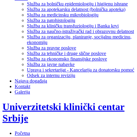
Služba za bolničku epidemiologiju i higijenu ishrane
Služba za apotekarsku delatnost (bolnička apoteka)
Služba za medicinsku mikrobiologiju
Služba za patohistologiju
Služba za kliničku transfuziologiju i Banka krvi
Služba za naučno-istraživački rad i obrazovnu delatnost
Služba za organizaciju, planiranje, socijalnu medicinu,
ekonomiju
Služba za pravne poslove
Služba za tehničke i druge slične poslove
Služba za ekonomsko finansijske poslove
Služba za javne nabavke
Uprava i sekretarijat - Kancelarija za donatorsku pomoć
Odsek za internu reviziju
Najava događaja
Kontakt
Galerija
Univerzitetski klinički centar
Srbije
Početna