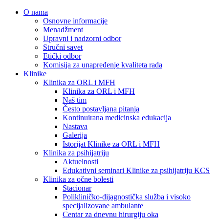
O nama
Osnovne informacije
Menadžment
Upravni i nadzorni odbor
Stručni savet
Etički odbor
Komisija za unapređenje kvaliteta rada
Klinike
Klinika za ORL i MFH
Klinika za ORL i MFH
Naš tim
Često postavljana pitanja
Kontinuirana medicinska edukacija
Nastava
Galerija
Istorijat Klinike za ORL i MFH
Klinika za psihijatriju
Aktuelnosti
Edukativni seminari Klinike za psihijatriju KCS
Klinika za očne bolesti
Stacionar
Polikliničko-dijagnostička služba i visoko
specijalizovane ambulante
Centar za dnevnu hirurgiju oka