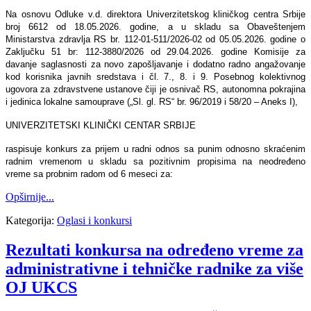
Na osnovu Odluke v.d. direktora Univerzitetskog kliničkog centra Srbije
broj 6612 od 18.05.2026. godine, a u skladu sa Obaveštenjem
Ministarstva zdravlјa RS br. 112-01-511/2026-02 od 05.05.2026. godine o
Zaklјučku 51 br: 112-3880/2026 od 29.04.2026. godine Komisije za
davanje saglasnosti za novo zapošlјavanje i dodatno radno angažovanje
kod korisnika javnih sredstava i čl. 7., 8. i 9. Posebnog kolektivnog
ugovora za zdravstvene ustanove čiji je osnivač RS, autonomna pokrajina
i jedinica lokalne samouprave („Sl. gl. RS“ br. 96/2019 i 58/20 – Aneks I),
UNIVERZITETSKI KLINIČKI CENTAR SRBIJE
raspisuje konkurs za prijem u radni odnos sa punim odnosno skraćenim
radnim vremenom u skladu sa pozitivnim propisima na neodređeno
vreme sa probnim radom od 6 meseci za:
Opširnije...
Kategorija:
Oglasi i konkursi
Rezultati konkursa na određeno vreme za
administrativne i tehničke radnike za više
OJ UKCS