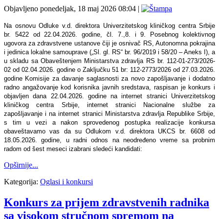
Objavljeno ponedeljak, 18 maj 2026 08:04
|
Na osnovu Odluke v.d. direktora Univerzitetskog kliničkog centra Srbije
br. 5422 od 22.04.2026. godine, čl. 7.,8. i 9. Posebnog kolektivnog
ugovora za zdravstvene ustanove čiji je osnivač RS, Autonomna pokrajina
i jedinica lokalne samouprave („Sl. gl. RS“ br. 96/2019 i 58/20 – Aneks I), a
u skladu sa Obaveštenjem Ministarstva zdravlјa RS br. 112-01-273/2026-
02 od 02.04.2026. godine o Zaklјučku 51 br: 112-2773/2026 od 27.03.2026.
godine Komisije za davanje saglasnosti za novo zapošlјavanje i dodatno
radno angažovanje kod korisnika javnih sredstava, raspisan je konkurs i
objavlјen dana 22.04.2026. godine na internet stranici Univerzitetskog
kliničkog centra Srbije, internet stranici Nacionalne službe za
zapošlјavanje i na internet stranici Ministarstva zdravlјa Republike Srbije,
s tim u vezi a nakon sprovedenog postupka realizacije konkursa
obaveštavamo vas da su Odlukom v.d. direktora UKCS br. 6608 od
18.05.2026. godine, u radni odnos na neodređeno vreme sa probnim
radom od šest meseci izabrani sledeći kandidati:
Opširnije...
Kategorija:
Oglasi i konkursi
Konkurs za prijem zdravstvenih radnika
sa visokom stručnom spremom na