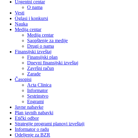
Urgentni centar
O nama
Vesti
Oglasi i konkursi
Nauka
Medija centar
Medija centar
Saopštenje za medije
Drugi o nama
Finansijski izveštaj
Finansijski plan
Dnevni finansijski izveštaj
Završni račun
Zarade
Časopisi
Acta Clinica
Informator
Sestrinstvo
Engrami
Javne nabavke
Plan javnih nabavki
Etički odbor
Strategije programi planovi izveštaji
Informator o radu
Odeljenje za BZR