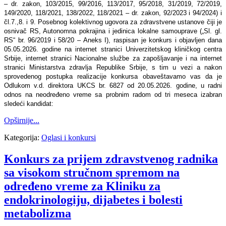
– dr. zakon, 103/2015, 99/2016, 113/2017, 95/2018, 31/2019, 72/2019,
149/2020, 118/2021, 138/2022, 118/2021 – dr. zakon, 92/2023 i 94/2024) i
čl.7.,8. i 9. Posebnog kolektivnog ugovora za zdravstvene ustanove čiji je
osnivač RS, Autonomna pokrajina i jedinica lokalne samouprave („Sl. gl.
RS“ br. 96/2019 i 58/20 – Aneks I), raspisan je konkurs i objavlјen dana
05.05.2026. godine na internet stranici Univerzitetskog kliničkog centra
Srbije, internet stranici Nacionalne službe za zapošlјavanje i na internet
stranici Ministarstva zdravlјa Republike Srbije, s tim u vezi a nakon
sprovedenog postupka realizacije konkursa obaveštavamo vas da je
Odlukom v.d. direktora UKCS br. 6827 od 20.05.2026. godine, u radni
odnos na neodređeno vreme sa probnim radom od tri meseca izabran
sledeći kandidat:
Opširnije...
Kategorija:
Oglasi i konkursi
Konkurs za prijem zdravstvenog radnika
sa visokom stručnom spremom na
određeno vreme za Kliniku za
endokrinologiju, dijabetes i bolesti
metabolizma