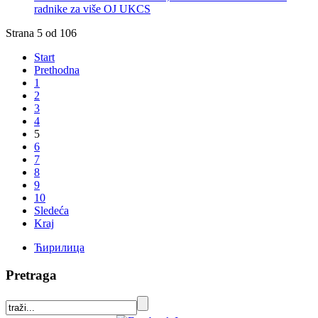
radnike za više OJ UKCS
Strana 5 od 106
Start
Prethodna
1
2
3
4
5
6
7
8
9
10
Sledeća
Kraj
Ћирилица
Pretraga