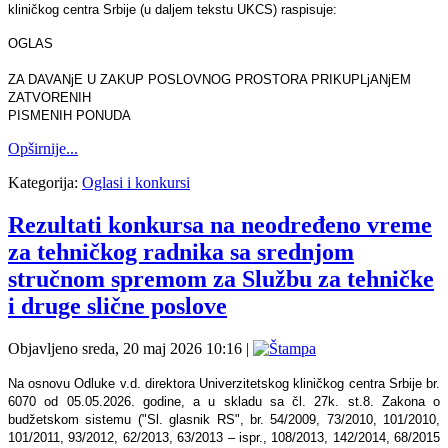
kliničkog centra Srbije (u dalјem tekstu UKCS) raspisuje:
OGLAS
ZA DAVANјE U ZAKUP POSLOVNOG PROSTORA PRIKUPLjANјEM
ZATVORENIH
PISMENIH PONUDA
Opširnije...
Kategorija:
Oglasi i konkursi
Rezultati konkursa na neodređeno vreme
za tehničkog radnika sa srednjom
stručnom spremom za Službu za tehničke
i druge slične poslove
Objavljeno sreda, 20 maj 2026 10:16
|
Na osnovu Odluke v.d. direktora Univerzitetskog kliničkog centra Srbije br.
6070 od 05.05.2026. godine, a u skladu sa čl. 27k. st.8. Zakona o
budžetskom sistemu ("Sl. glasnik RS", br. 54/2009, 73/2010, 101/2010,
101/2011, 93/2012, 62/2013, 63/2013 – ispr., 108/2013, 142/2014, 68/2015