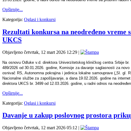
Opširnije...
Kategorija:
Oglasi i konkursi
Rezultati konkursa na neodređeno vreme sa
UKCS
Objavljeno četvrtak, 12 mart 2026 12:29
|
Na osnovu Odluke v.d. direktora Univerzitetskog kliničkog centra Srbije b
489/2026 od 30.01.2026. godine, Komisije za davanje saglasnosti za novo z
osnivač RS, Autonomna pokrajina i jedinica lokalne samouprave („Sl. gl. RS“
Nacionalne službe za zapošljavanje, a dana 19.02.2026. godine na internet
direktora UKCS br. 3499 od 12.03.2026. godine, u radni odnos na neodređeno
Opširnije...
Kategorija:
Oglasi i konkursi
Davanje u zakup poslovnog prostora prik
Objavljeno četvrtak, 12 mart 2026 05:12
|