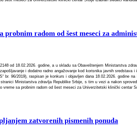
 probnim radom od šest meseci za administr
r. 2148 od 18.02.2026. godine, a u skladu sa Obaveštenjem Ministarstva zdrav
apošljavanje i dodatno radno angažovanje kod korisnika javnih sredstava i čl
 br. 96/2019), raspisan je konkurs i objavljen dana 18.02.2026. godine na inte
 stranici Ministarstva zdravlja Republike Srbije, s tim u vezi a nakon spr
 vreme sa probnim radom od šest meseci za Univerzitetski klinički centar Srbi
uplјanjem zatvorenih pismenih ponuda