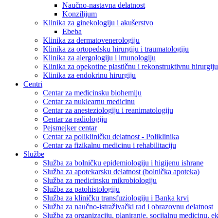
Naučno-nastavna delatnost
Konzilijum
Klinika za ginekologiju i akušerstvo
Ebeba
Klinika za dermatovenerologiju
Klinika za ortopedsku hirurgiju i traumatologiju
Klinika za alergologiju i imunologiju
Klinika za opekotine plastičnu i rekonstruktivnu hirurgiju
Klinika za endokrinu hirurgiju
Centri
Centar za medicinsku biohemiju
Centar za nuklearnu medicinu
Centar za anesteziologiju i reanimatologiju
Centar za radiologiju
Pejsmejker centar
Centar za polikliničku delatnost - Poliklinika
Centar za fizikalnu medicinu i rehabilitaciju
Službe
Služba za bolničku epidemiologiju i higijenu ishrane
Služba za apotekarsku delatnost (bolnička apoteka)
Služba za medicinsku mikrobiologiju
Služba za patohistologiju
Služba za kliničku transfuziologiju i Banka krvi
Služba za naučno-istraživački rad i obrazovnu delatnost
Služba za organizaciju, planiranje, socijalnu medicinu, 