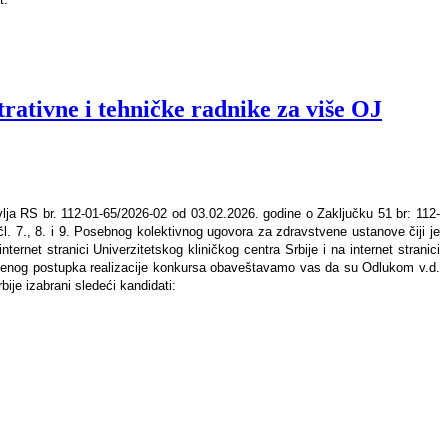
ativne i tehničke radnike za više OJ
lja RS br. 112-01-65/2026-02 od 03.02.2026. godine o Zaključku 51 br: 112-
. 7., 8. i 9. Posebnog kolektivnog ugovora za zdravstvene ustanove čiji je
rnet stranici Univerzitetskog kliničkog centra Srbije i na internet stranici
ovedenog postupka realizacije konkursa obaveštavamo vas da su Odlukom v.d.
je izabrani sledeći kandidati: