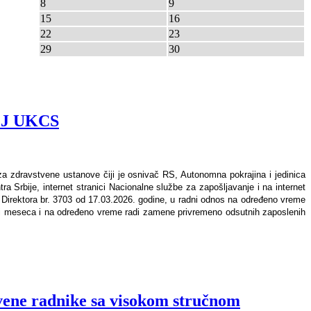
8
9
15
16
22
23
29
30
 OJ UKCS
za zdravstvene ustanove čiji je osnivač RS, Autonomna pokrajina i jedinica
ra Srbije, internet stranici Nacionalne službe za zapošljavanje i na internet
 Direktora br. 3703 od 17.03.2026. godine, u radni odnos na određeno vreme
i meseca i na određeno vreme radi zamene privremeno odsutnih zaposlenih
vene radnike sa visokom stručnom