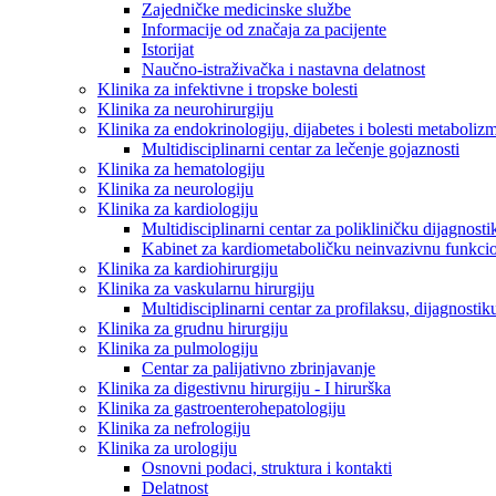
Zajedničke medicinske službe
Informacije od značaja za pacijente
Istorijat
Naučno-istraživačka i nastavna delatnost
Klinika za infektivne i tropske bolesti
Klinika za neurohirurgiju
Klinika za endokrinologiju, dijabetes i bolesti metaboliz
Multidisciplinarni centar za lečenje gojaznosti
Klinika za hematologiju
Klinika za neurologiju
Klinika za kardiologiju
Multidisciplinarni centar za polikliničku dijagnosti
Kabinet za kardiometaboličku neinvazivnu funkcio
Klinika za kardiohirurgiju
Klinika za vaskularnu hirurgiju
Multidisciplinarni centar za profilaksu, dijagnostik
Klinika za grudnu hirurgiju
Klinika za pulmologiju
Centar za palijativno zbrinjavanje
Klinika za digestivnu hirurgiju - I hirurška
Klinika za gastroenterohepatologiju
Klinika za nefrologiju
Klinika za urologiju
Osnovni podaci, struktura i kontakti
Delatnost