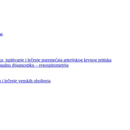
ma
ku, ispitivanje i lečenje poremećaja arterijskog krvnog pritiska
nalnu dijagnostiku – ergospirometrija
u i lečenje venskih oboljenja