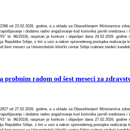
r. 2396 od 23.02.2026. godine, a u skladu sa Obaveštenjem Ministarstva zdrav
pošljavanje i dodatno radno angažovanje kod korisnika javnih sredstava i čl
“ br. 96/2019), raspisan je konkurs i objavljen dana 24.02.2026. godine na i
ravlja Republike Srbije, s tim u vezi a nakon sprovedenog postupka realizaci
est meseci za Univerzitetski klinički centar Srbije izabrani sledeći kandida
a probnim radom od šest meseci za zdravst
r. 2827 od 27.02.2026. godine, a u skladu sa Obaveštenjem Ministarstva zdrav
pošljavanje i dodatno radno angažovanje kod korisnika javnih sredstava i čl
“ br. 96/2019), raspisan je konkurs i objavljen dana 27.02.2026. godine na i
ravlja Republike Srbije, s tim u vezi a nakon sprovedenog postupka realizaci
šest meseci za Univerzitetski klinički centar Srbije izabran sledeći kandida