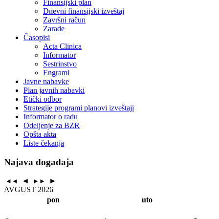
Finansijski plan
Dnevni finansijski izveštaj
Završni račun
Zarade
Časopisi
Acta Clinica
Informator
Sestrinstvo
Engrami
Javne nabavke
Plan javnih nabavki
Etički odbor
Strategije programi planovi izveštaji
Informator o radu
Odeljenje za BZR
Opšta akta
Liste čekanja
Najava događaja
◄
►
◄◄
►►
AVGUST 2026
pon
uto