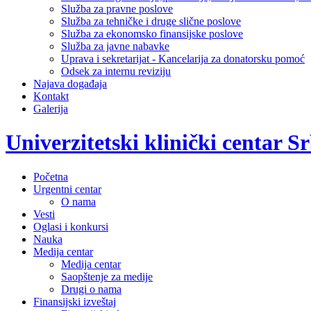
Služba za pravne poslove
Služba za tehničke i druge slične poslove
Služba za ekonomsko finansijske poslove
Služba za javne nabavke
Uprava i sekretarijat - Kancelarija za donatorsku pomoć
Odsek za internu reviziju
Najava događaja
Kontakt
Galerija
Univerzitetski klinički centar Sr
Početna
Urgentni centar
O nama
Vesti
Oglasi i konkursi
Nauka
Medija centar
Medija centar
Saopštenje za medije
Drugi o nama
Finansijski izveštaj