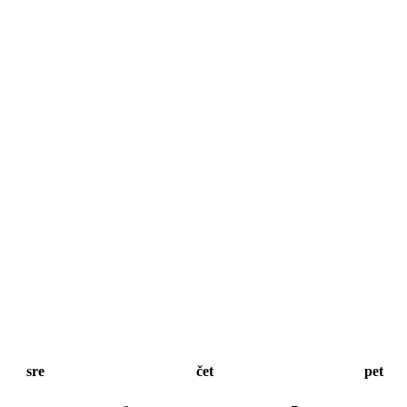
sre
čet
pet