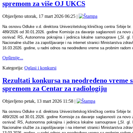
spremom za više OJ UKCS
Objavljeno utorak, 17 mart 2026 06:25
|
Na osnovu Odluke v.d. direktora Univerzitetskog kliničkog centra Srbije b
489/2026 od 30.01.2026. godine Komisije za davanje saglasnosti za novo za
osnivač RS, Autonomna pokrajina i jedinica lokalne samouprave („Sl. gl. RS
Nacionalne službe za zapošljavanje i na internet stranici Ministarstva zd
16.03.2026. godine, u radni odnos na neodređeno vreme sa probnim radom od š
Opširnije...
Kategorija:
Oglasi i konkursi
Rezultati konkursa na neodređeno vreme s
spremom za Centar za radiologiju
Objavljeno petak, 13 mart 2026 11:58
|
Na osnovu Odluke v.d. direktora Univerzitetskog kliničkog centra Srbije b
489/2026 od 30.01.2026. godine Komisije za davanje saglasnosti za novo za
osnivač RS, Autonomna pokrajina i jedinica lokalne samouprave („Sl. gl. RS
Nacionalne službe za zapošljavanje i na internet stranici Ministarstva zd
13.03.2026. godine, u radni odnos na neodređeno vreme sa probnim radom od 