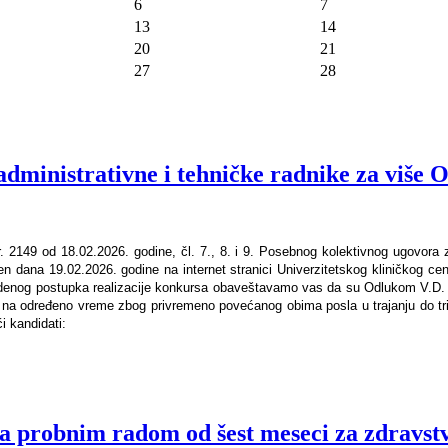
6
7
13
14
20
21
27
28
administrativne i tehničke radnike za više
r. 2149 od 18.02.2026. godine, čl. 7., 8. i 9. Posebnog kolektivnog ugovora 
en dana 19.02.2026. godine na internet stranici Univerzitetskog kliničkog cent
ovedenog postupka realizacije konkursa obaveštavamo vas da su Odlukom V.D.
 na određeno vreme zbog privremeno povećanog obima posla u trajanju do tr
i kandidati:
a probnim radom od šest meseci za zdravst