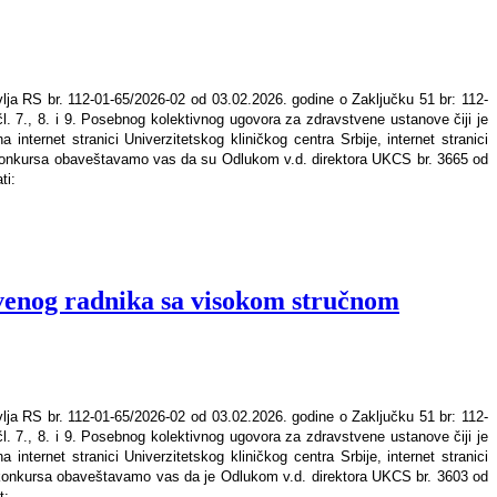
lja RS br. 112-01-65/2026-02 od 03.02.2026. godine o Zaključku 51 br: 112-
. 7., 8. i 9. Posebnog kolektivnog ugovora za zdravstvene ustanove čiji je
nternet stranici Univerzitetskog kliničkog centra Srbije, internet stranici
je konkursa obaveštavamo vas da su Odlukom v.d. direktora UKCS br. 3665 od
ti:
venog radnika sa visokom stručnom
lja RS br. 112-01-65/2026-02 od 03.02.2026. godine o Zaključku 51 br: 112-
. 7., 8. i 9. Posebnog kolektivnog ugovora za zdravstvene ustanove čiji je
nternet stranici Univerzitetskog kliničkog centra Srbije, internet stranici
je konkursa obaveštavamo vas da je Odlukom v.d. direktora UKCS br. 3603 od
t: