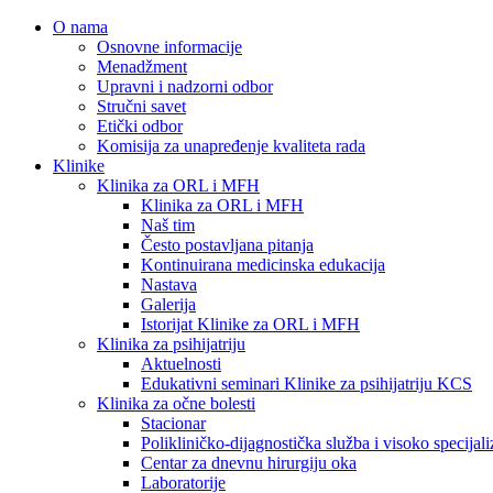
O nama
Osnovne informacije
Menadžment
Upravni i nadzorni odbor
Stručni savet
Etički odbor
Komisija za unapređenje kvaliteta rada
Klinike
Klinika za ORL i MFH
Klinika za ORL i MFH
Naš tim
Često postavljana pitanja
Kontinuirana medicinska edukacija
Nastava
Galerija
Istorijat Klinike za ORL i MFH
Klinika za psihijatriju
Aktuelnosti
Edukativni seminari Klinike za psihijatriju KCS
Klinika za očne bolesti
Stacionar
Polikliničko-dijagnostička služba i visoko specija
Centar za dnevnu hirurgiju oka
Laboratorije