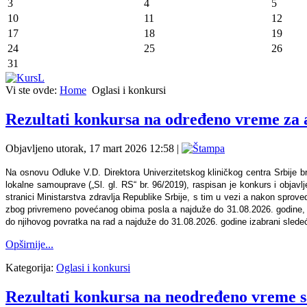
3
4
5
10
11
12
17
18
19
24
25
26
31
Vi ste ovde:
Home
Oglasi i konkursi
Rezultati konkursa na određeno vreme za 
Objavljeno utorak, 17 mart 2026 12:58
|
Na osnovu Odluke V.D. Direktora Univerzitetskog kliničkog centra Srbije b
lokalne samouprave („Sl. gl. RS“ br. 96/2019), raspisan je konkurs i objavlj
stranici Ministarstva zdravlja Republike Srbije, s tim u vezi a nakon spr
zbog privremeno povećanog obima posla a najduže do 31.08.2026. godine,
do njihovog povratka na rad a najduže do 31.08.2026. godine izabrani sledeć
Opširnije...
Kategorija:
Oglasi i konkursi
Rezultati konkursa na neodređeno vreme s